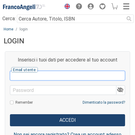
Menu
Cerca:
Main content
Home
login
LOGIN
Inserisci i tuoi dati per accedere al tuo account
Email utente
Password
Remember
Dimenticato la password?
Non sei ancora registrato? Crea un account adesso