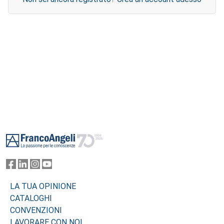
Footer
LA TUA OPINIONE
CATALOGHI
CONVENZIONI
LAVORARE CON NOI