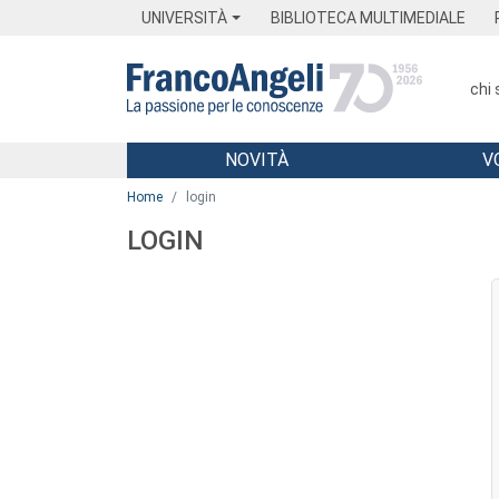
Menu
Main content
Footer
Menu
UNIVERSITÀ
BIBLIOTECA MULTIMEDIALE
chi
NOVITÀ
V
Main content
Home
login
LOGIN