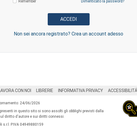
Remember
Dimenticato la password?
Non sei ancora registrato? Crea un account adesso
LAVORA CON NOI
LIBRERIE
INFORMATIVA PRIVACY
ACCESSIBILIT
iornamento: 24/06/2026
 presenti in questo sito si sono assolti gli obblighi previsti dalla
l diritto d'autore e sui diritti connessi.
i s.r.l. P.IVA 04949880159