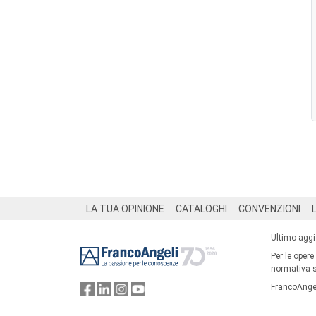
Footer
LA TUA OPINIONE
CATALOGHI
CONVENZIONI
Ultimo agg
Per le opere
normativa su
FrancoAngel