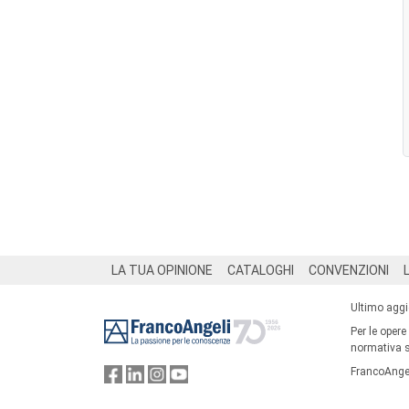
Footer
LA TUA OPINIONE
CATALOGHI
CONVENZIONI
Ultimo agg
Per le opere
normativa su
FrancoAngel