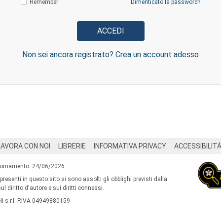
Remember
Dimenticato la password?
Non sei ancora registrato? Crea un account adesso
LAVORA CON NOI
LIBRERIE
INFORMATIVA PRIVACY
ACCESSIBILIT
iornamento: 24/06/2026
 presenti in questo sito si sono assolti gli obblighi previsti dalla
l diritto d'autore e sui diritti connessi.
i s.r.l. P.IVA 04949880159