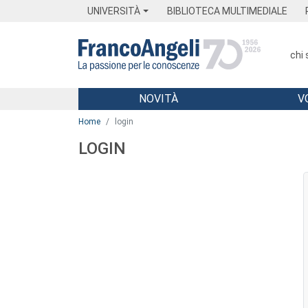
Menu
Main content
Footer
Menu
UNIVERSITÀ
BIBLIOTECA MULTIMEDIALE
chi
NOVITÀ
V
Main content
Home
login
LOGIN