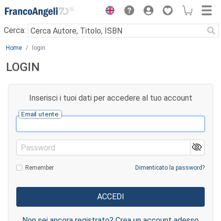
Menu
Cerca:
Main content
Home
login
LOGIN
Inserisci i tuoi dati per accedere al tuo account
Email utente
Password
Remember
Dimenticato la password?
Non sei ancora registrato? Crea un account adesso