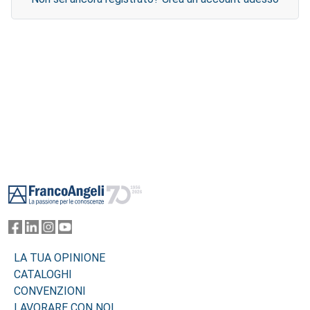
Footer
LA TUA OPINIONE
CATALOGHI
CONVENZIONI
LAVORARE CON NOI