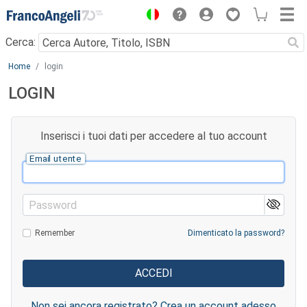
Menu
Cerca:
Main content
Home
login
LOGIN
Inserisci i tuoi dati per accedere al tuo account
Email utente
Password
Remember
Dimenticato la password?
Non sei ancora registrato? Crea un account adesso