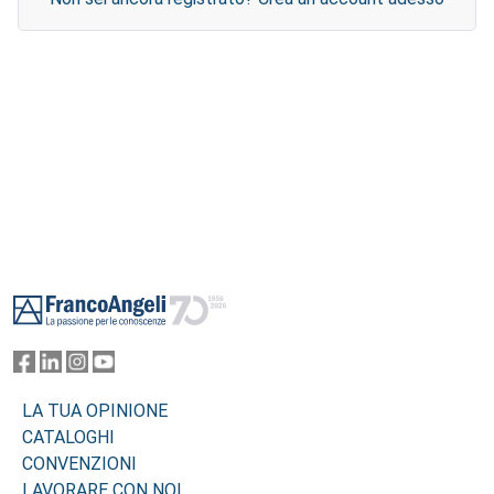
Footer
LA TUA OPINIONE
CATALOGHI
CONVENZIONI
LAVORARE CON NOI