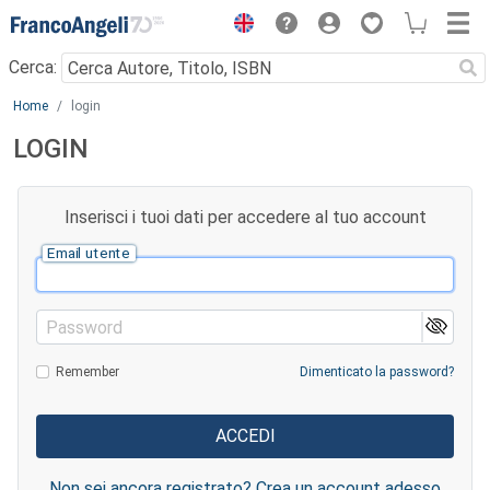
Menu
Cerca:
Main content
Home
login
LOGIN
Inserisci i tuoi dati per accedere al tuo account
Email utente
Password
Remember
Dimenticato la password?
Non sei ancora registrato? Crea un account adesso