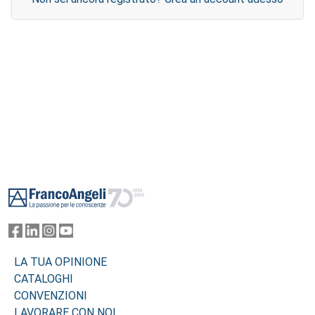
Footer
LA TUA OPINIONE
CATALOGHI
CONVENZIONI
LAVORARE CON NOI