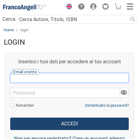
Menu
Cerca:
Main content
Home
login
LOGIN
Inserisci i tuoi dati per accedere al tuo account
Email utente
Password
Remember
Dimenticato la password?
Non sei ancora registrato? Crea un account adesso