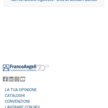
Footer
LA TUA OPINIONE
CATALOGHI
CONVENZIONI
LAVORARE CON NOI