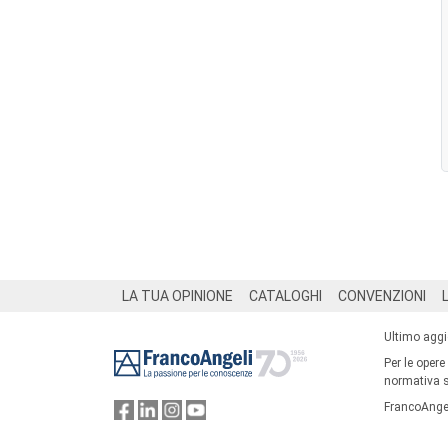
Footer
LA TUA OPINIONE
CATALOGHI
CONVENZIONI
Ultimo agg
Per le opere
normativa su
FrancoAngel