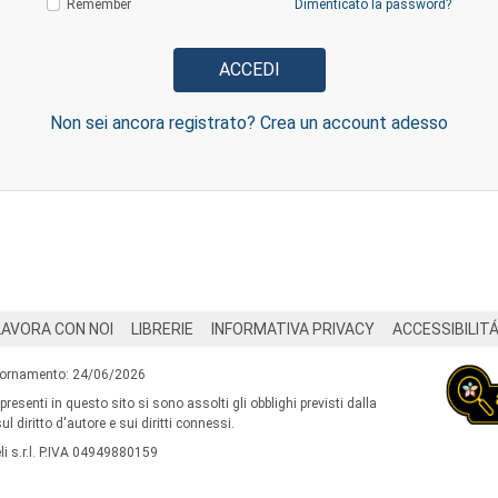
Remember
Dimenticato la password?
Non sei ancora registrato? Crea un account adesso
LAVORA CON NOI
LIBRERIE
INFORMATIVA PRIVACY
ACCESSIBILIT
iornamento: 24/06/2026
 presenti in questo sito si sono assolti gli obblighi previsti dalla
l diritto d'autore e sui diritti connessi.
i s.r.l. P.IVA 04949880159