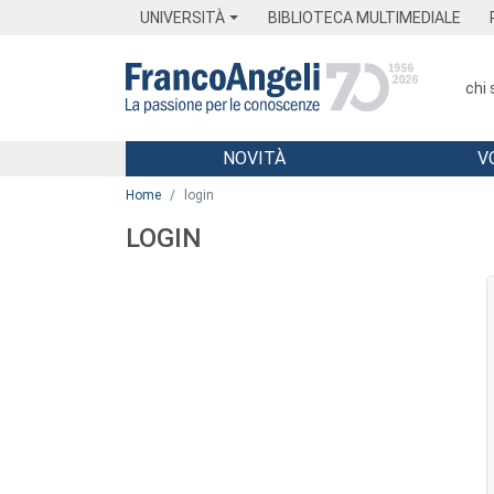
Menu
Main content
Footer
Menu
UNIVERSITÀ
BIBLIOTECA MULTIMEDIALE
chi
NOVITÀ
V
Main content
Home
login
LOGIN