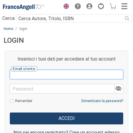
Menu
Cerca:
Main content
Home
login
LOGIN
Inserisci i tuoi dati per accedere al tuo account
Email utente
Password
Remember
Dimenticato la password?
Non sei ancora registrato? Crea un account adesso