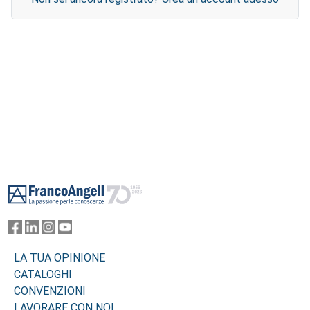
Footer
LA TUA OPINIONE
CATALOGHI
CONVENZIONI
LAVORARE CON NOI