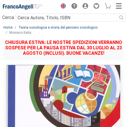
Menu
Cerca:
Main content
Home
Teoria sociologica e storia del pensiero sociologico
Mosaico Italia.
CHIUSURA ESTIVA: LE NOSTRE SPEDIZIONI VERRANNO
SOSPESE PER LA PAUSA ESTIVA DAL 30 LUGLIO AL 23
AGOSTO (INCLUSI). BUONE VACANZE!