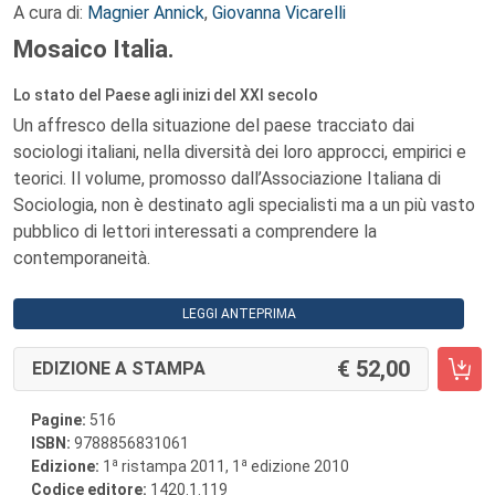
A cura di:
Magnier Annick
,
Giovanna Vicarelli
Mosaico Italia.
Lo stato del Paese agli inizi del XXI secolo
Un affresco della situazione del paese tracciato dai
sociologi italiani, nella diversità dei loro approcci, empirici e
teorici. Il volume, promosso dall’Associazione Italiana di
Sociologia, non è destinato agli specialisti ma a un più vasto
pubblico di lettori interessati a comprendere la
contemporaneità.
LEGGI ANTEPRIMA
52,00
EDIZIONE A STAMPA
Pagine:
516
ISBN:
9788856831061
a
a
Edizione:
1
ristampa 2011, 1
edizione 2010
Codice editore:
1420.1.119