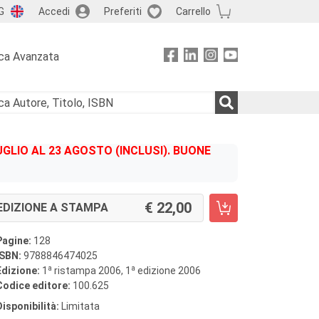
G
Accedi
Preferiti
Carrello
ca Avanzata
GLIO AL 23 AGOSTO (INCLUSI). BUONE
22,00
EDIZIONE A STAMPA
Pagine:
128
ISBN:
9788846474025
a
a
Edizione:
1
ristampa 2006, 1
edizione 2006
Codice editore:
100.625
Disponibilità:
Limitata