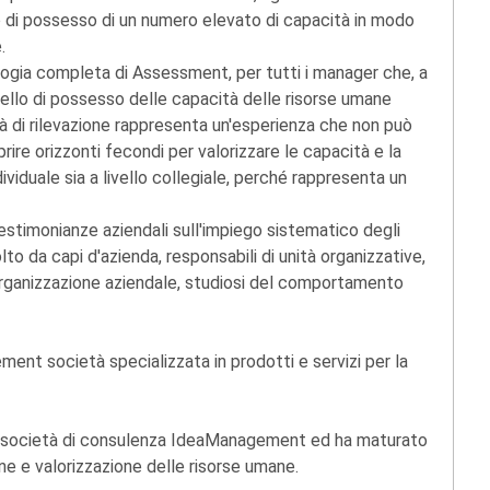
llo di possesso di un numero elevato di capacità in modo
.
logia completa di Assessment, per tutti i manager che, a
ivello di possesso delle capacità delle risorse umane
à di rilevazione rappresenta un'esperienza che non può
rire orizzonti fecondi per valorizzare le capacità e la
dividuale sia a livello collegiale, perché rappresenta un
testimonianze aziendali sull'impiego sistematico degli
lto da capi d'azienda, responsabili di unità organizzative,
 organizzazione aziendale, studiosi del comportamento
ent società specializzata in prodotti e servizi per la
a società di consulenza IdeaManagement ed ha maturato
ne e valorizzazione delle risorse umane.