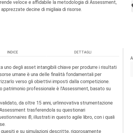
rende veloce e affidabile la metodologia di Assessment,
apprezzate decine di migliaia di risorse.
INDICE
DETTAGLI
A
uno degli asset intangibili chiave per produrre i risultati
 risorse umane è una delle finalità fondamentali per
rizzarlo verso gli obiettivi imposti dalla competizione.
o patrimonio professionale è l'Assessment, basato su
alidato, da oltre 15 anni, un'innovativa strumentazione
i Assessment trasferendola su questionari
estionnaires ®
, illustrati in questo agile libro, con i quali
se.
quesiti e su simulazioni descritte, rigorosamente