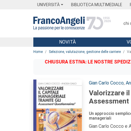
Menu
Main content
Footer
Menu
UNIVERSITÀ
BIBLIOTECA MULTIMEDIALE
chi
NOVITÀ
V
Main content
Home
Selezione, valutazione, gestione delle carriere
Va
CHIUSURA ESTIVA: LE NOSTRE SPEDIZ
Autori:
Gian Carlo Cocco
,
An
Valorizzare i
Assessment 
Un approccio semplice 
manageriali
Gian Carlo Cocco e A