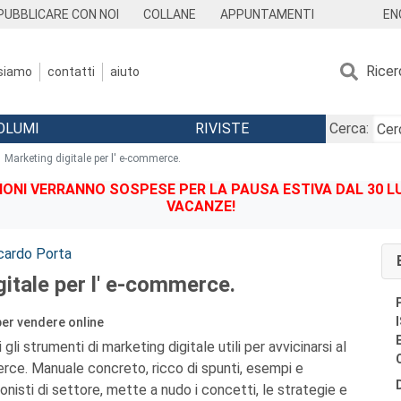
EN
PUBBLICARE CON NOI
COLLANE
APPUNTAMENTI
Ricer
 siamo
contatti
aiuto
OLUMI
RIVISTE
Cerca:
Marketing digitale per l' e-commerce.
IONI VERRANNO SOSPESE PER LA PAUSA ESTIVA DAL 30 LU
VACANZE!
cardo Porta
itale per l' e-commerce.
per vendere online
i gli strumenti di marketing digitale utili per avvicinarsi al
ce. Manuale concreto, ricco di spunti, esempi e
ionisti di settore, mette a nudo i concetti, le strategie e