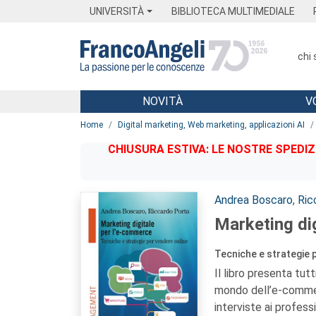
Menu
Main content
Footer
Menu
UNIVERSITÀ
BIBLIOTECA MULTIMEDIALE
chi
NOVITÀ
V
Main content
Home
Digital marketing, Web marketing, applicazioni AI
CHIUSURA ESTIVA: LE NOSTRE SPEDIZ
Autori:
Andrea Boscaro
,
Ric
Marketing dig
Tecniche e strategie 
Il libro presenta tutt
mondo dell’e-commer
interviste ai profess