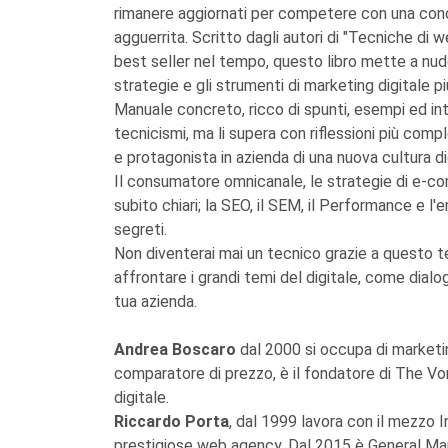
rimanere aggiornati per competere con una conc
agguerrita. Scritto dagli autori di "Tecniche di 
best seller nel tempo, questo libro mette a nudo
strategie e gli strumenti di marketing digitale 
Manuale concreto, ricco di spunti, esempi ed inte
tecnicismi, ma li supera con riflessioni più comp
e protagonista in azienda di una nuova cultura di
Il consumatore omnicanale, le strategie di e-co
subito chiari; la SEO, il SEM, il Performance e l'
segreti.
Non diventerai mai un tecnico grazie a questo t
affrontare i grandi temi del digitale, come dialo
tua azienda.
Andrea Boscaro
dal 2000 si occupa di marketin
comparatore di prezzo, è il fondatore di The Vo
digitale.
Riccardo Porta
, dal 1999 lavora con il mezzo I
prestigiose web agency. Dal 2015 è General Mana