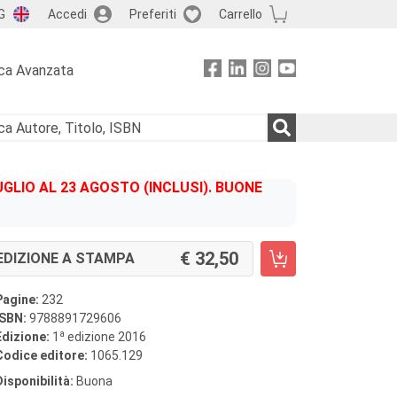
G
Accedi
Preferiti
Carrello
ca Avanzata
GLIO AL 23 AGOSTO (INCLUSI). BUONE
32,50
EDIZIONE A STAMPA
Pagine:
232
ISBN:
9788891729606
a
Edizione:
1
edizione 2016
Codice editore:
1065.129
Disponibilità:
Buona