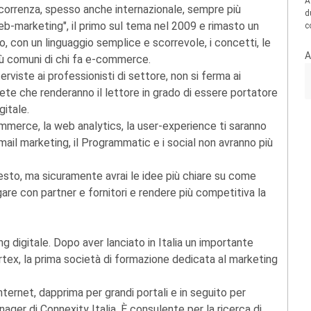
A
orrenza, spesso anche internazionale, sempre più
d
web-marketing", il primo sul tema nel 2009 e rimasto un
c
, con un linguaggio semplice e scorrevole, i concetti, le
A
più comuni di chi fa e-commerce.
rviste ai professionisti di settore, non si ferma ai
lete che renderanno il lettore in grado di essere portatore
gitale.
mmerce, la web analytics, la user-experience ti saranno
email marketing, il Programmatic e i social non avranno più
esto, ma sicuramente avrai le idee più chiare su come
gare con partner e fornitori e rendere più competitiva la
g digitale. Dopo aver lanciato in Italia un importante
rtex, la prima società di formazione dedicata al marketing
nternet, dapprima per grandi portali e in seguito per
ger di Connexity Italia. È consulente per la ricerca di