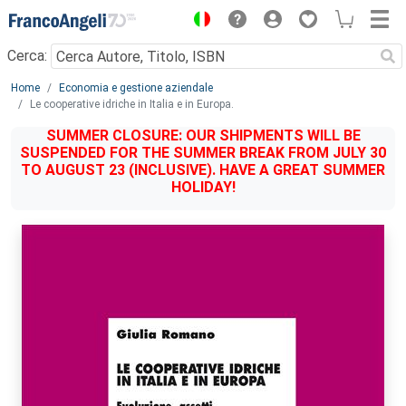
Menu
Cerca:
Main content
Home
Economia e gestione aziendale
Le cooperative idriche in Italia e in Europa.
SUMMER CLOSURE: OUR SHIPMENTS WILL BE
SUSPENDED FOR THE SUMMER BREAK FROM JULY 30
TO AUGUST 23 (INCLUSIVE). HAVE A GREAT SUMMER
HOLIDAY!