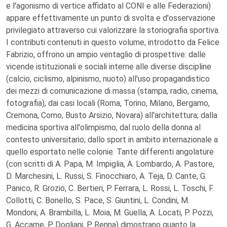
e l'agonismo di vertice affidato al CONI e alle Federazioni)
appare effettivamente un punto di svolta e d'osservazione
privilegiato attraverso cui valorizzare la storiografia sportiva.
I contributi contenuti in questo volume, introdotto da Felice
Fabrizio, offrono un ampio ventaglio di prospettive: dalle
vicende istituzionali e sociali interne alle diverse discipline
(calcio, ciclismo, alpinismo, nuoto) all'uso propagandistico
dei mezzi di comunicazione di massa (stampa, radio, cinema,
fotografia); dai casi locali (Roma, Torino, Milano, Bergamo,
Cremona, Como, Busto Arsizio, Novara) all'architettura; dalla
medicina sportiva all'olimpismo; dal ruolo della donna al
contesto universitario; dallo sport in ambito internazionale a
quello esportato nelle colonie. Tante differenti angolature
(con scritti di A. Papa, M. Impiglia, A. Lombardo, A. Pastore,
D. Marchesini, L. Russi, S. Finocchiaro, A. Teja, D. Cante, G.
Panico, R. Grozio, C. Bertieri, P. Ferrara, L. Rossi, L. Toschi, F.
Collotti, C. Bonello, S. Pace, S. Giuntini, L. Condini, M.
Mondoni, A. Brambilla, L. Moia, M. Guella, A. Locati, P. Pozzi,
G. Accame, P. Dogliani, P. Renna) dimostrano quanto la