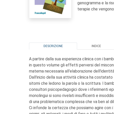
genogramma e la risc
terapie che vengono
DESCRIZIONE
INDICE
A partire dalla sua esperienza clinica con i bam
in questo volume gli effetti perversi del miscon
materna necessaria all'elaborazione dell'identità
Dall'inizio della sua attività clinica ha costatato
sitomi che ledono la parola o la scrittura. I bam
consultori psicopedagogici dove i riferimenti ep
monolingui si sono rivelati insufficenti e insoddi
di una problematica complessa che va ben al dilà
Ci infonde la certezza che possiamo agire con i b
origini, gli antenati, i modi di fare e tutti i mul