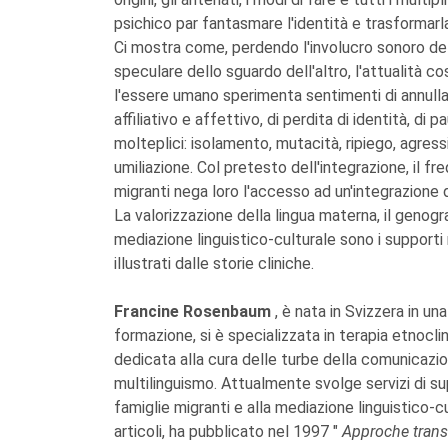
psichico par fantasmare l'identità e trasformarla
Ci mostra come, perdendo l'involucro sonoro della 
speculare dello sguardo dell'altro, l'attualità 
l'essere umano sperimenta sentimenti di annulla
affiliativo e affettivo, di perdita di identità, 
molteplici: isolamento, mutacità, ripiego, agressiv
umiliazione. Col pretesto dell'integrazione, il fre
migranti nega loro l'accesso ad un'integrazione 
La valorizzazione della lingua materna, il genogra
mediazione linguistico-culturale sono i suppor
illustrati dalle storie cliniche.
Francine Rosenbaum
, è nata in Svizzera in un
formazione, si è specializzata in terapia etnoclin
dedicata alla cura delle turbe della comunicazion
multilinguismo. Attualmente svolge servizi di sup
famiglie migranti e alla mediazione linguistico-cu
articoli, ha pubblicato nel 1997 "
Approche transc