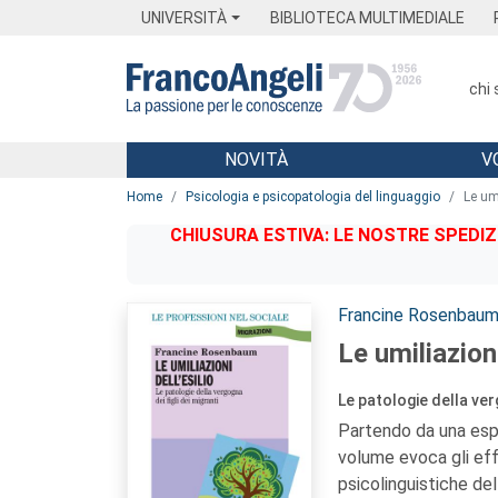
Menu
Main content
Footer
Menu
UNIVERSITÀ
BIBLIOTECA MULTIMEDIALE
chi
NOVITÀ
V
Main content
Home
Psicologia e psicopatologia del linguaggio
Le umi
CHIUSURA ESTIVA: LE NOSTRE SPEDIZ
Autori:
Francine Rosenbau
Le umiliazioni
Le patologie della verg
Partendo da una esper
volume evoca gli eff
psicolinguistiche del