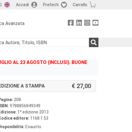
G
Accedi
Preferiti
Carrello
ca Avanzata
GLIO AL 23 AGOSTO (INCLUSI). BUONE
27,00
EDIZIONE A STAMPA
Pagine:
208
ISBN:
9788856849349
a
Edizione:
1
edizione 2013
Codice editore:
1168.1.53
Disponibilità:
Esaurito