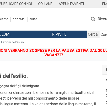
EN
PUBBLICARE CON NOI
COLLANE
APPUNTAMENTI
Ricer
 siamo
contatti
aiuto
OLUMI
RIVISTE
Cerca:
liazioni dell'esilio.
IONI VERRANNO SOSPESE PER LA PAUSA ESTIVA DAL 30 LU
VACANZE!
m
 dell'esilio.
ogna dei figli dei migranti
ienza clinica con i bambini e le famiglie multiculturali, il
etti perversi del misconoscimento delle risorse
la lingua materna. La valorizzazione della lingua materna, il