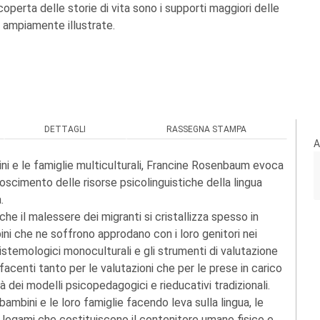
operta delle storie di vita sono i supporti maggiori delle
 ampiamente illustrate.
DETTAGLI
RASSEGNA STAMPA
A
bini e le famiglie multiculturali, Francine Rosenbaum evoca
oscimento delle risorse psicolinguistiche della lingua
.
 che il malessere dei migranti si cristallizza spesso in
bini che ne soffrono approdano con i loro genitori nei
istemologici monoculturali e gli strumenti di valutazione
sfacenti tanto per le valutazioni che per le prese in carico
 dei modelli psicopedagogici e rieducativi tradizionali.
ambini e le loro famiglie facendo leva sulla lingua, le
tipli legami che costituiscono il contenitore umano fisico e