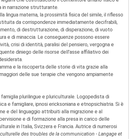
 in narrazione strutturante.
lingua materna, la prossimità fisica del simile, il riflesso
costituita da corrispondenze immediatamente decifrabili,
mento, di destrutturazione, di disperazione, di vuoto
di paura e di minaccia. Le conseguenze possono essere
ità, crisi di identità, paralisi del pensiero, vergogna e
quente diniego delle risorse dell'asse affiliativo dei
desiderata.
mma e la riscoperta delle storie di vita grazie alla
ti maggiori delle sue terapie che vengono ampiamente
a famiglia plurilingue e pluriculturale. Logopedista di
ica e famigliare, ipnosi ericksoniana e etnopsichiatria. Si è
e e del linguaggio attribuiti alla migrazione e al
ervisione e di formazione alla presa in carico delle
lturale in Italia, Svizzera e Francia. Autrice di numerosi
ulturelle des troubles de la communication - Langage et