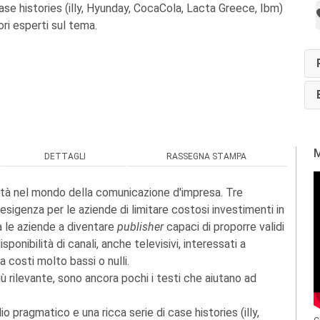
case histories (illy, Hyunday, CocaCola, Lacta Greece, Ibm)
ori esperti sul tema.
M
DETTAGLI
RASSEGNA STAMPA
tà nel mondo della comunicazione d'impresa. Tre
'esigenza per le aziende di limitare costosi investimenti in
la le aziende a diventare
publisher
capaci di proporre validi
ponibilità di canali, anche televisivi, interessati a
a costi molto bassi o nulli.
rilevante, sono ancora pochi i testi che aiutano ad
o pragmatico e una ricca serie di case histories (illy,