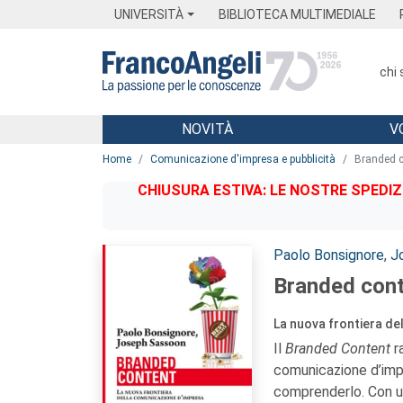
Menu
Main content
Footer
Menu
UNIVERSITÀ
BIBLIOTECA MULTIMEDIALE
chi
NOVITÀ
V
Main content
Home
Comunicazione d'impresa e pubblicità
Branded c
CHIUSURA ESTIVA: LE NOSTRE SPEDIZ
Autori:
Paolo Bonsignore
,
J
Branded con
La nuova frontiera de
Il
Branded Content
r
comunicazione d’impr
comprenderlo. Con un