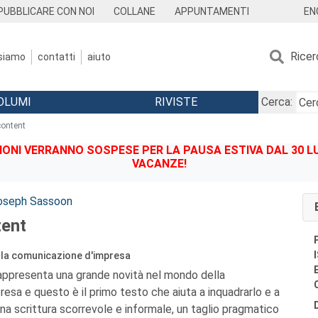
EN
PUBBLICARE CON NOI
COLLANE
APPUNTAMENTI
Ricer
 siamo
contatti
aiuto
OLUMI
RIVISTE
Cerca:
ontent
IONI VERRANNO SOSPESE PER LA PAUSA ESTIVA DAL 30 LU
VACANZE!
oseph Sassoon
tent
lla comunicazione d'impresa
appresenta una grande novità nel mondo della
esa e questo è il primo testo che aiuta a inquadrarlo e a
a scrittura scorrevole e informale, un taglio pragmatico