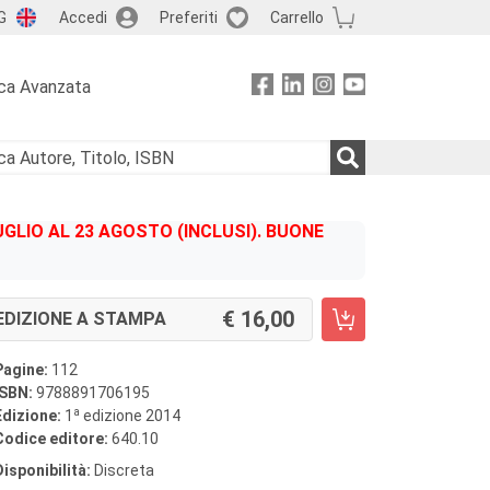
G
Accedi
Preferiti
Carrello
ca Avanzata
GLIO AL 23 AGOSTO (INCLUSI). BUONE
16,00
EDIZIONE A STAMPA
Pagine:
112
ISBN:
9788891706195
a
Edizione:
1
edizione 2014
Codice editore:
640.10
Disponibilità:
Discreta