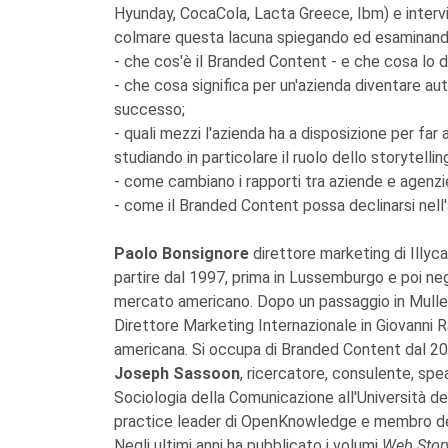
Hyunday, CocaCola, Lacta Greece, Ibm) e intervis
colmare questa lacuna spiegando ed esaminand
- che cos'è il Branded Content - e che cosa lo d
- che cosa significa per un'azienda diventare a
successo;
- quali mezzi l'azienda ha a disposizione per far
studiando in particolare il ruolo dello storytellin
- come cambiano i rapporti tra aziende e agenzi
- come il Branded Content possa declinarsi nell
Paolo Bonsignore
direttore marketing di Illyca
partire dal 1997, prima in Lussemburgo e poi negl
mercato americano. Dopo un passaggio in Muller I
Direttore Marketing Internazionale in Giovanni 
americana. Si occupa di Branded Content dal 20
Joseph Sassoon
, ricercatore, consulente, spe
Sociologia della Comunicazione all'Università de
practice leader di OpenKnowledge e membro del 
Negli ultimi anni ha pubblicato i volumi
Web Story