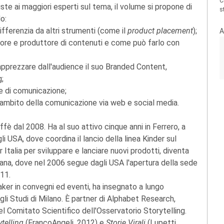
C
te ai maggiori esperti sul tema, il volume si propone di
s
o:
ifferenzia da altri strumenti (come il
product placement
);
A
utore e produttore di contenuti e come può farlo con
 apprezzare dall'audience il suo Branded Content,
g;
e di comunicazione;
'ambito della comunicazione via web e social media.
ffè dal 2008. Ha al suo attivo cinque anni in Ferrero, a
i USA, dove coordina il lancio della linea Kinder sul
talia per sviluppare e lanciare nuovi prodotti, diventa
Rana, dove nel 2006 segue dagli USA l'apertura della sede
11.
aker in convegni ed eventi, ha insegnato a lungo
gli Studi di Milano. È partner di Alphabet Research,
Comitato Scientifico dell'Osservatorio Storytelling.
telling
(FrancoAngeli, 2012) e
Storie Virali
(Lupetti,