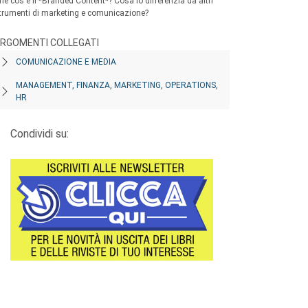
he cos'è il *Branded Content*? Cosa lo differenzia da altri
trumenti di marketing e comunicazione?
RGOMENTI COLLEGATI
COMUNICAZIONE E MEDIA
MANAGEMENT, FINANZA, MARKETING, OPERATIONS,
HR
Condividi su: