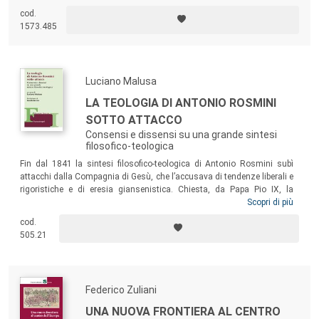
nei domini imperiali, indagando il legame fra le iniziative di carattere
cod.
legittimante atte a esaltare il consolidamento dinastico e
1573.485
l’elaborazione del mito del fanciullo, celebrato come autentico dono
celeste.
Luciano Malusa
LA TEOLOGIA DI ANTONIO ROSMINI
SOTTO ATTACCO
Consensi e dissensi su una grande sintesi
filosofico-teologica
Fin dal 1841 la sintesi filosofico-teologica di Antonio Rosmini subì
attacchi dalla Compagnia di Gesù, che l’accusava di tendenze liberali e
rigoristiche e di eresia giansenistica. Chiesta, da Papa Pio IX, la
pronuncia della Congregazione dell’Indice sulle gravi accuse, venne
Scopri di più
istruito un “esame delle opere” che portò a una sentenza assolutoria,
cod.
la cui divulgazione fu però impedita dal Papa per non spiacere ai
505.21
Gesuiti. Questo volume espone le ragioni degli ecclesiastici, che
giudicarono corretta la sintesi teologica di Rosmini e infondate le
accuse di panteismo e giansenismo a lui rivolte.
Federico Zuliani
UNA NUOVA FRONTIERA AL CENTRO