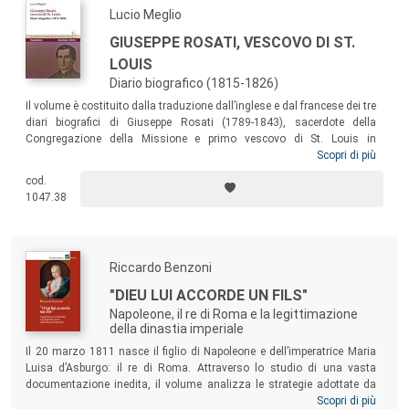
Lucio Meglio
GIUSEPPE ROSATI, VESCOVO DI ST.
LOUIS
Diario biografico (1815-1826)
Il volume è costituito dalla traduzione dall’inglese e dal francese dei tre
diari biografici di Giuseppe Rosati (1789-1843), sacerdote della
Congregazione della Missione e primo vescovo di St. Louis in
Missouri. La vasta documentazione è stata riportata alla luce in
Scopri di più
occasione dell’anniversario per i centottanta anni dalla morte del
cod.
missionario italiano, in un periodo storico che vede la sua figura al
1047.38
centro di una rilettura critica dovuta al coinvolgimento del clero
cattolico nella storia dello schiavismo americano di inizio Ottocento.
Riccardo Benzoni
"DIEU LUI ACCORDE UN FILS"
Napoleone, il re di Roma e la legittimazione
della dinastia imperiale
Il 20 marzo 1811 nasce il figlio di Napoleone e dell’imperatrice Maria
Luisa d’Asburgo: il re di Roma. Attraverso lo studio di una vasta
documentazione inedita, il volume analizza le strategie adottate da
Napoleone per alimentare l’attaccamento nei confronti dell’erede diretto
Scopri di più