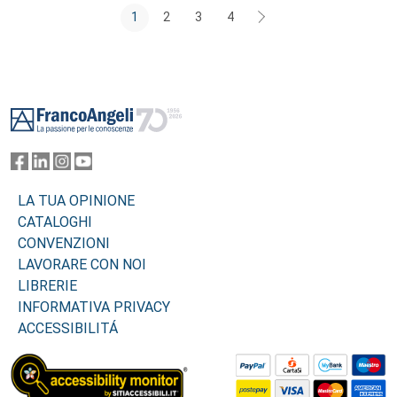
1
2
3
4
Footer
LA TUA OPINIONE
CATALOGHI
CONVENZIONI
LAVORARE CON NOI
LIBRERIE
INFORMATIVA PRIVACY
ACCESSIBILITÁ