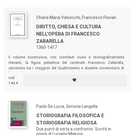
stesso periodo storico.
Chiara Maria Valsecchi, Francesco Piovan
DIRITTO, CHIESA E CULTURA
NELL'OPERA DI FRANCESCO
ZABARELLA
1360-1417
Il volume ricostruisce, con contributi nuovi e storiograficamente
rilevanti, la figura poliedrica del cardinale Francesco Zabarella,
canonista tra i maggiori del Quattrocento e docente universitario di
fama europea, diplomatico di vaglia, che diede un contributo decisivo
cod.
– dottrinale e politico – al superamento del Grande Scisma
144.4
d’Occidente, tanto che alcuni preconizzavano la sua elezione al
Pontificato.
Paolo De Lucia, Simona Langella
STORIOGRAFIA FILOSOFICA E
STORIOGRAFIA RELIGIOSA
Due punti di vista a confronto. Scritti in
onore di Luciano Malusa