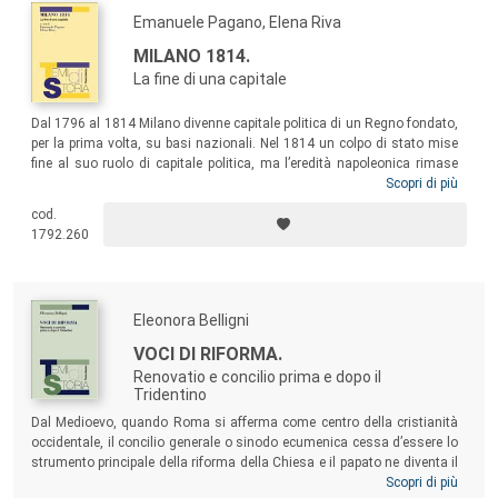
Emanuele Pagano, Elena Riva
MILANO 1814.
La fine di una capitale
Dal 1796 al 1814 Milano divenne capitale politica di un Regno fondato,
per la prima volta, su basi nazionali. Nel 1814 un colpo di stato mise
fine al suo ruolo di capitale politica, ma l’eredità napoleonica rimase
vitale anche nell’età successiva, consentendo a Milano di rimanere un
Scopri di più
importante laboratorio di modernità istituzionale e culturale per il
cod.
paese. Il volume evidenzia numerosi aspetti inediti di un’epoca
1792.260
fondamentale per la storia di tutto il Risorgimento che, per molti versi,
attende ancora un significativo bilancio storiografico.
Eleonora Belligni
VOCI DI RIFORMA.
Renovatio e concilio prima e dopo il
Tridentino
Dal Medioevo, quando Roma si afferma come centro della cristianità
occidentale, il concilio generale o sinodo ecumenica cessa d’essere lo
strumento principale della riforma della Chiesa e il papato ne diventa il
grande concorrente. Qual è dunque, in età moderna, il ruolo della
Scopri di più