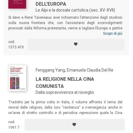
DELL'EUROPA
Le Alpi e la dorsale cattolica (sec. XV-XVII)
Si deve a René Taveneaux aver richiamato l’attenzione degli studiosi
sulla nuova frontiera che, con l’assestarsi degli sconvolgimenti
provocati dalla Riforma protestante, venne a tagliare l’Europa a partire
dal Cinquecento, frontiera caratterizzata da un cattolicesimo di
Scopri di più
confine dai marcati tratti comuni che ha spinto a parlare di
dorsale
cod.
cattolica
. Il presente volume raccoglie lo stimolo di Taveneaux,
1573.470
concentrando però l’analisi su una sezione specifica di quella nuova
area di frontiera: le Alpi.
Fenggang Yang, Emanuela Claudia Del Re
LA RELIGIONE NELLA CINA
COMUNISTA
Dalla sopravvivenza al risveglio
Tradotto per la prima volta in Italia, il volume affronta il tema del
revival delle religioni, della loro “resilienza” e ri-emergenza anche in
un’area di stretto controllo e di periodica repressione quale la Cina
contemporanea, su cui lo studio si focalizza. Prendendo spunto dal
cod.
contesto cinese, il libro getta quindi nuova luce anche sulle
1061.7
trasformazioni religiose intervenute nel mondo occidentale nello