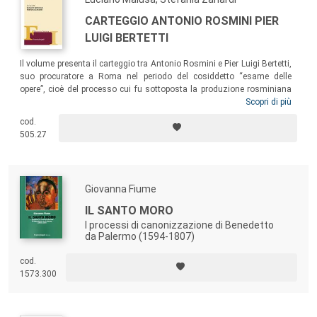
CARTEGGIO ANTONIO ROSMINI PIER
LUIGI BERTETTI
Il volume presenta il carteggio tra Antonio Rosmini e Pier Luigi Bertetti,
suo procuratore a Roma nel periodo del cosiddetto “esame delle
opere”, cioè del processo cui fu sottoposta la produzione rosminiana
davanti alla Congregazione dell’Indice, nel periodo 1850-1854,
Scopri di più
culminante col riconoscimento in essa dell’assenza di elementi degni
cod.
di censura. Il vasto e rilevante carteggio getta nuova luce sul
505.27
complesso della questione rosminiana e offre un quadro molto
articolato della Chiesa universale nel suo vertice mentre emergevano
pericolose tendenze di reazione nei confronti delle forze cattoliche
riformatrici.
Giovanna Fiume
IL SANTO MORO
I processi di canonizzazione di Benedetto
da Palermo (1594-1807)
cod.
1573.300