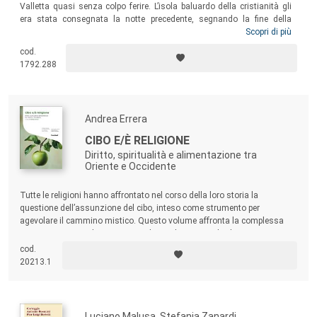
Valletta quasi senza colpo ferire. L’isola baluardo della cristianità gli
era stata consegnata la notte precedente, segnando la fine della
sovranità sull’arcipelago maltese dei cavalieri dell’Ordine di San
Scopri di più
Giovanni. Attraverso il vaglio della più recente storiografia italiana e
cod.
internazionale e lo studio di una documentazione in parte inedita, il
1792.288
volume analizza le molteplici cause che hanno portato alla consegna
di Malta alla Repubblica francese e rivolge anche a un pubblico di non
specialisti una ricognizione sintetica, ma criticamente orientata, della
storia giovannita al suo crepuscolo.
Andrea Errera
CIBO E/È RELIGIONE
Diritto, spiritualità e alimentazione tra
Oriente e Occidente
Tutte le religioni hanno affrontato nel corso della loro storia la
questione dell’assunzione del cibo, inteso come strumento per
agevolare il cammino mistico. Questo volume affronta la complessa
questione passando in rassegna le regole in tema di cibo contenute
nelle diverse esperienze spirituali del passato e del presente.
cod.
20213.1
Luciano Malusa, Stefania Zanardi