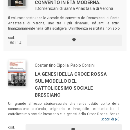
CONVENTO IN ETÀ MODERNA.
I Domenicani di Santa Anastasia di Verona
Il volume ricostruisce le vicende del convento dei Domenicani di Santa
Anastasia di Verona, uno tra i più dinamici, influenti e attivi
finanziariamente nella città scaligera. Un’influenza esercitata non solo
in ambito spirituale, ma anche politico, sociale ed economico, come
cod.
testimonia la ramificata e redditizia attività di credito svolta dai
1501.141
Predicatori a sostegno dell’economia veronese.
Costantino Cipolla, Paolo Corsini
LA GENESI DELLA CROCE ROSSA
SUL MODELLO DEL
CATTOLICESIMO SOCIALE
BRESCIANO
Un grande affresco storico-sociale che rende debito conto della
connessione profonda, originaria e innegabile, esistente fra il
cattolicesimo sociale bresciano e la genesi della Croce Rossa. Senza
sminuire i meriti di Jean Henry Dunant, fondatore dell’Associazione, il
Scopri di più
volume vuole ricordare come la prima ispirazione gli venne da quanto
cod.
vide in Lombardia, dove tutto un popolo, guidato dai suoi magistrati e