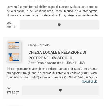
La vastità e multiformità dell’impegno di Luciano Malusa come storico
della filosofia e del cristianesimo, come teorico della storiografia
filosofica e come organizzatore di cultura, viene esaurientemente
manifestata dai contributi raccolti nel volume, attraverso i quali
cod.
colleghi, allievi e amici, con l’occasione del suo settantacinquesimo
505.18
anniversario (2017), hanno reso omaggio al maestro, veronese di
origine e genovese di adozione.
Elena Corniolo
CHIESA LOCALE E RELAZIONE DI
POTERE NEL XV SECOLO.
Sant'Orso d'Aosta tra il 1406 e il 1468
Il libro ripercorre le vicende che videro i canonici di Sant’Orso d’Aosta
protagonisti tra gli anni dei priorati di Antonio di Vallaise (1406-1449),
Bonifacio Bordon (1440) e Umberto Anglici (1440-1467/68), un’epoca
segnata sia dal conflitto interno alla comunità sia dallo scontro con i
Scopri di più
presuli. Un caso di studio specifico diventa così occasione per
cod.
osservare dal basso, attraverso le carte di uno dei più importanti enti
1792.267
cittadini aostani, i cambiamenti che nel corso del XV secolo
interessarono molte chiese locali.