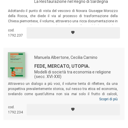
La Restaurazione nel Regno di Sardegna
Adottando il punto di vista del vescovo di Novara Giuseppe Morozzo
della Rocca, che diede il via al processo di trasformazione della
Chiesa piemontese, il volume, attraverso una ricca documentazione in
gran parte inedita, ricostruisce la complessa riforma del clero secolare
cod.
e regolare durante la prima metà del secolo XIX nel Regno di Sardegna.
1792.237
Manuela Albertone, Cecilia Carnino
FEDE, MERCATO, UTOPIA.
Modelli di società tra economia e religione
(secc. XVI-XXI)
Attraverso un dialogo a più voci, il volume tenta di riflettere, da una
prospettiva prevalentemente storica, sul nesso tra etica ed economia,
svelando come quest’ultima non sia
mai
solo il frutto di calcoli,
computi o analisi tecniche, ma un esito prodotto entro un quadro
Scopri di più
morale e politico, in cui i presupposti intorno alla natura della
cod.
convivenza civile e i modi di concepire il progresso della società
1792.234
plasmano spesso le conclusioni (cosiddette) neutrali degli esperti e
degli scienziati economici.