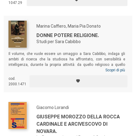
1047.29
dal suo clero, si dedicò con totale abnegazione al soccorso delle
vittime della battaglia di Solferino e San Martino.
Marina Caffiero, Maria Pia Donato
DONNE POTERE RELIGIONE.
Studi per Sara Cabibbo
Il volume, che vuole essere un omaggio a Sara Cabibbo, indaga gli
ambiti di ricerca che la studiosa ha affrontato, con sensibilità e
intelligenza, durante la propria attività: da quello religioso a quello
politico-sociale, a quello ecclesiastico, a quello culturale, coniugando
Scopri di più
l’attività di storica con quella di studiosa aperta alle scienze sociali. I
cod.
contributi di amiche e amici che hanno collaborato al volume ruotano
2000.1471
quindi attorno alle questioni di genere, alla vita religiosa e alla santità.
Giacomo Lorandi
GIUSEPPE MOROZZO DELLA ROCCA
CARDINALE E ARCIVESCOVO DI
NOVARA.