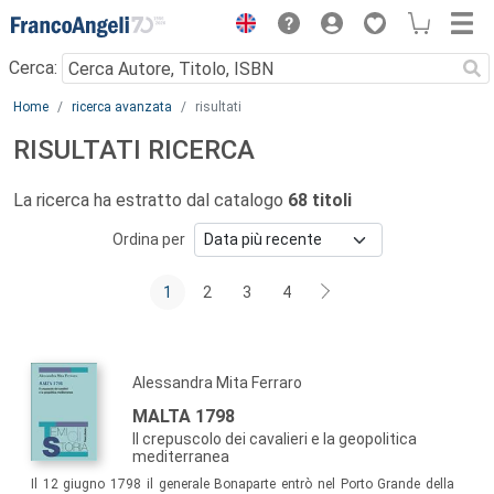
Menu
Cerca:
Main content
Home
ricerca avanzata
risultati
RISULTATI RICERCA
La ricerca ha estratto dal catalogo
68 titoli
Ordina per
1
2
3
4
Alessandra Mita Ferraro
MALTA 1798
Il crepuscolo dei cavalieri e la geopolitica
mediterranea
Il 12 giugno 1798 il generale Bonaparte entrò nel Porto Grande della