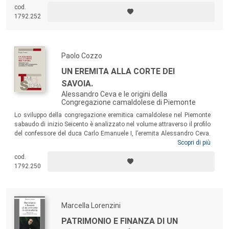
sinodo? Quali poteri le restano, quale spazio nel governo della Chiesa?
cod.
Sino alle soglie dell’età contemporanea queste domande ricorrono
1792.252
frequentemente negli scritti, nei discorsi e perfino nella prassi politica e
pastorale di trattatisti laici e di teologi, di religiosi e grandi prelati.
Paolo Cozzo
UN EREMITA ALLA CORTE DEI
SAVOIA.
Alessandro Ceva e le origini della
Congregazione camaldolese di Piemonte
Lo sviluppo della congregazione eremitica camaldolese nel Piemonte
sabaudo di inizio Seicento è analizzato nel volume attraverso il profilo
del confessore del duca Carlo Emanuele I, l’eremita Alessandro Ceva.
Morto in odore di santità nel 1612, Ceva fu oggetto di un culto che non
Scopri di più
riuscì a trovare riconoscimento canonico. La sua figura, già esaltata
cod.
dall’erudizione settecentesca, nel XIX secolo – quando la
1792.250
congregazione camaldolese fu soppressa e gli eremi abbandonati –
venne rievocata dalla cultura ecclesiastica subalpina in chiave
apologetica e controversistica.
Marcella Lorenzini
PATRIMONIO E FINANZA DI UN