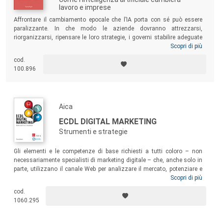
lavoro e imprese
Affrontare il cambiamento epocale che l’IA porta con sé può essere
paralizzante. In che modo le aziende dovranno attrezzarsi,
riorganizzarsi, ripensare le loro strategie, i governi stabilire adeguate
politiche industriali e sociali e le persone pianificare le loro vite in un
Scopri di più
mondo che sarà così diverso da quello che conosciamo? In questo
cod.
libro gli autori (tre eminenti economisti) adottano un punto di vista
100.896
originale e guardano all’IA come a uno strumento in grado di rendere
estremamente economico formulare delle previsioni. Con un solo
colpo magistrale liberano così l’IA dall’alone magico in cui è avvolta e,
utilizzando alcuni principi fondamentali delle scienze economiche,
Aica
fanno chiarezza sulla rivoluzione in corso, fornendo una base per
l’azione di CEO, manager, policy maker, investitori e imprenditori.
ECDL DIGITAL MARKETING
Strumenti e strategie
Gli elementi e le competenze di base richiesti a tutti coloro – non
necessariamente specialisti di marketing digitale – che, anche solo in
parte, utilizzano il canale Web per analizzare il mercato, potenziare e
sviluppare rapporti commerciali. Il testo è preparatorio alla
Scopri di più
certificazione ECDL Digital Marketing, proposta dalla Fondazione
cod.
ECDL/ICDL a livello internazionale e distribuita in Italia da AICA
1060.295
(Associazione Italiana per l’Informatica e il Calcolo Automatico).