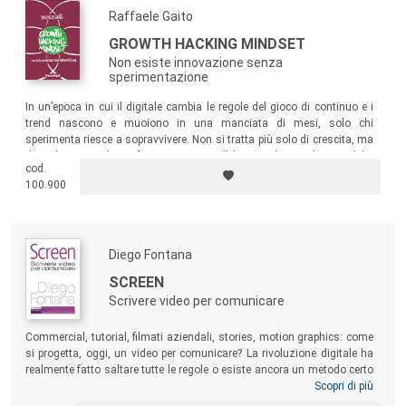
Raffaele Gaito
GROWTH HACKING MINDSET
Non esiste innovazione senza
sperimentazione
In un’epoca in cui il digitale cambia le regole del gioco di continuo e i
trend nascono e muoiono in una manciata di mesi, solo chi
sperimenta riesce a sopravvivere. Non si tratta più solo di crescita, ma
di evoluzione e di trasformazione. Con l’obiettivo di stimolare qualche
cod.
domanda scomoda e di rompere un po’ di schemi, questo libro guiderà
100.900
il lettore nel mondo della sperimentazione, dell’analisi dei dati e del
pensiero laterale.
Diego Fontana
SCREEN
Scrivere video per comunicare
Commercial, tutorial, filmati aziendali, stories, motion graphics: come
si progetta, oggi, un video per comunicare? La rivoluzione digitale ha
realmente fatto saltare tutte le regole o esiste ancora un metodo certo
per indirizzare il pensiero creativo?
Screen
è pensato tanto per il
Scopri di più
professionista che intenda approfondire la conoscenza dei principi