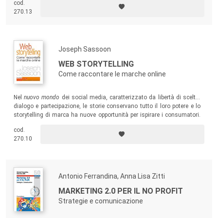
cod.
creativi, quanto per coloro che si trovino alle prese con i primi incarichi
270.13
e siano alla ricerca di un manuale completo grazie a cui comprendere
l’intero percorso di gestazione di un video.
Joseph Sassoon
WEB STORYTELLING
Come raccontare le marche online
Nel
nuovo mondo
dei social media, caratterizzato da libertà di scelta,
dialogo e partecipazione, le storie conservano tutto il loro potere e lo
storytelling di marca ha nuove opportunità per ispirare i consumatori.
Lo stile diretto, il taglio pratico, i molti esempi internazionali rendono il
cod.
testo un utile strumento di stimolo e di lavoro per tutti coloro che si
270.10
occupano di web communication e marketing.
Antonio Ferrandina, Anna Lisa Zitti
MARKETING 2.0 PER IL NO PROFIT
Strategie e comunicazione