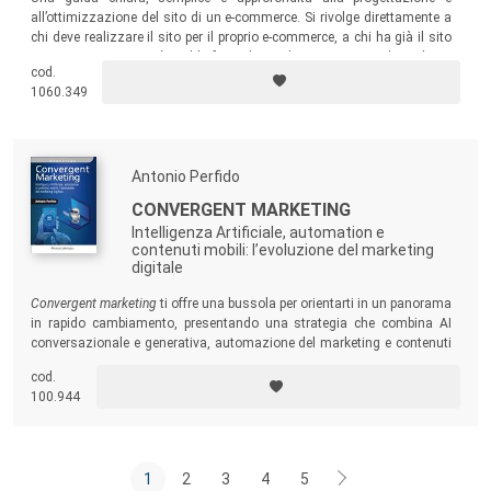
all’ottimizzazione del sito di un e-commerce. Si rivolge direttamente a
chi deve realizzare il sito per il proprio e-commerce, a chi ha già il sito
e-commerce ma non è soddisfatto dei risultati ottenuti, a chi realizza
cod.
siti e-commerce per i propri clienti.
1060.349
Antonio Perfido
CONVERGENT MARKETING
Intelligenza Artificiale, automation e
contenuti mobili: l’evoluzione del marketing
digitale
Convergent marketing
ti offre una bussola per orientarti in un panorama
in rapido cambiamento, presentando una strategia che combina AI
conversazionale e generativa, automazione del marketing e contenuti
mobile-first. Un invito a esplorare le potenzialità del marketing odierno,
cod.
combinando creatività e tecnologia per storie che lasciano il segno nel
100.944
futuro dei brand.
1
2
3
4
5