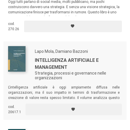
Oggi tutti parlano di social media, molti pubblicano, ma pochi
costruiscono davvero una strategia. E senza una visione strategica, la
comunicazione finisce per trasformarsi in rumore. Questo libro è uno
strumento di lavoro e di riflessione, dal taglio pratico ma non
semplicistico, per professionisti del marketing, social media manager,
cod.
consulenti e formatori e per chi vuole utilizzare i social in modo
270.26
professionale e strategico.
Lapo Mola, Damiano Bazzoni
INTELLIGENZA ARTIFICIALE E
MANAGEMENT
Strategia, processi e governance nelle
organizzazioni
L’intelligenza artificiale è oggi ampiamente diffusa nelle
organizzazioni, ma il suo impatto in termini di trasformazione e
creazione di valore resta spesso limitato. Il volume analizza questo
scarto tra adozione tecnologica e cambiamento organizzativo,
cod.
proponendo una lettura che colloca l’AI all’interno del più ampio
20617.1
percorso di trasformazione digitale.