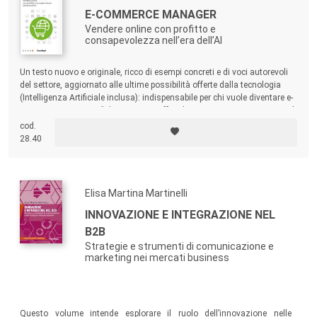
E-COMMERCE MANAGER
Vendere online con profitto e
consapevolezza nell’era dell’AI
Un testo nuovo e originale, ricco di esempi concreti e di voci autorevoli
del settore, aggiornato alle ultime possibilità offerte dalla tecnologia
(Intelligenza Artificiale inclusa): indispensabile per chi vuole diventare e-
commerce manager. “Alice Morrone offre gli strumenti per interpretare al
meglio la figura chiave dell’e-commerce manager” (Davide Casaleggio,
cod.
CEO Casaleggio e Associati).
28.40
Elisa Martina Martinelli
INNOVAZIONE E INTEGRAZIONE NEL
B2B
Strategie e strumenti di comunicazione e
marketing nei mercati business
Questo volume intende esplorare il ruolo dell’innovazione nelle