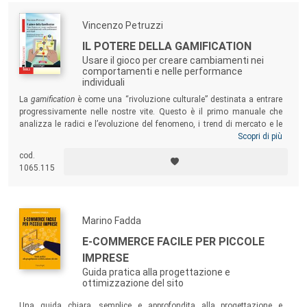
Vincenzo Petruzzi
IL POTERE DELLA GAMIFICATION
Usare il gioco per creare cambiamenti nei
comportamenti e nelle performance
individuali
La
gamification
è come una “rivoluzione culturale” destinata a entrare
progressivamente nelle nostre vite. Questo è il primo manuale che
analizza le radici e l’evoluzione del fenomeno, i trend di mercato e le
previsioni di sviluppo, proponendo una raccolta di modelli e casi di
Scopri di più
studio utile a
game designer
e responsabili della formazione e
cod.
comunicazione in organizzazioni che si trovino a progettare o
1065.115
implementare strategie di
gamification
.
Marino Fadda
E-COMMERCE FACILE PER PICCOLE
IMPRESE
Guida pratica alla progettazione e
ottimizzazione del sito
Una guida chiara, semplice e approfondita alla progettazione e