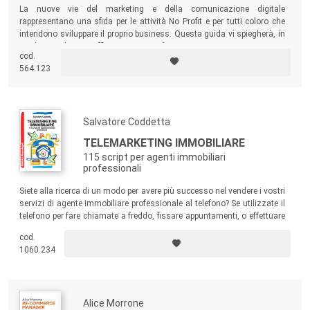
La nuove vie del marketing e della comunicazione digitale
rappresentano una sfida per le attività No Profit e per tutti coloro che
intendono sviluppare il proprio business. Questa guida vi spiegherà, in
modo semplice ma efficace, come anche voi potrete riuscirci!
cod.
564.123
Salvatore Coddetta
TELEMARKETING IMMOBILIARE
115 script per agenti immobiliari
professionali
Siete alla ricerca di un modo per avere più successo nel vendere i vostri
servizi di agente immobiliare professionale al telefono? Se utilizzate il
telefono per fare chiamate a freddo, fissare appuntamenti, o effettuare
chiamate di follow-up agli acquirenti, allora questo libro è per voi!
cod.
1060.234
Alice Morrone