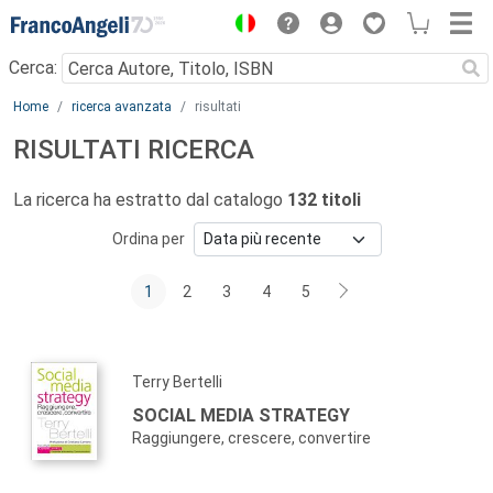
Menu
Cerca:
Main content
Home
ricerca avanzata
risultati
RISULTATI RICERCA
La ricerca ha estratto dal catalogo
132 titoli
Ordina per
1
2
3
4
5
Terry Bertelli
SOCIAL MEDIA STRATEGY
Raggiungere, crescere, convertire