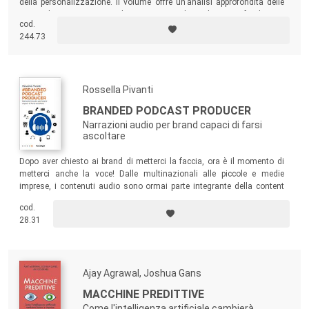
della personalizzazione. Il volume offre un’analisi approfondita delle
principali innovazioni nel settore, combinando approfondimenti
cod.
strategici e schemi illustrativi per esplorare come le tecnologie
244.73
moderne stiano rivoluzionando il mondo della comunicazione.
Rossella Pivanti
BRANDED PODCAST PRODUCER
Narrazioni audio per brand capaci di farsi
ascoltare
Dopo aver chiesto ai brand di metterci la faccia, ora è il momento di
metterci anche la voce! Dalle multinazionali alle piccole e medie
imprese, i contenuti audio sono ormai parte integrante della content
strategy di un brand. Questo libro si propone di fornire tutti gli
cod.
strumenti per adottare correttamente questa forma di narrazione, per
28.31
creare una comunicazione onesta e capace di far instaurare relazioni
durature.
Ajay Agrawal, Joshua Gans
MACCHINE PREDITTIVE
Come l'intelligenza artificiale cambierà