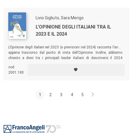
susseguirsi insieme a conflitti non solo scientifici e culturali.
Livio Gigliuto, Sara Merigo
L'OPINIONE DEGLI ITALIANI TRA IL
2023 E IL 2024
L’Opinione degli Italiani nel 2023
(e previsioni nel 2024) racconta l’anno
appena trascorso dal punto di vista dell’Opinione. Inoltre, abbiamo
chiesto a dieci tra i principali leader italiani di descriverci il 2024
attraverso il loro osservatorio. Ne emerge un racconto probabile
cod.
dell’anno che stiamo vivendo, che ti invitiamo a cogliere come
2001.180
ispirazione per essere anche tu un leader dell’Italia del 2024!
1
2
3
4
5
Footer