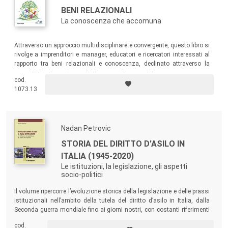
BENI RELAZIONALI
La conoscenza che accomuna
Attraverso un approccio multidisciplinare e convergente, questo libro si
rivolge a imprenditori e manager, educatori e ricercatori interessati al
rapporto tra beni relazionali e conoscenza, declinato attraverso la
sensibilità e la ricchezza del “lavoroperlapersona”.
cod.
1073.13
Nadan Petrovic
STORIA DEL DIRITTO D'ASILO IN
ITALIA (1945-2020)
Le istituzioni, la legislazione, gli aspetti
socio-politici
Il volume ripercorre l’evoluzione storica della legislazione e delle prassi
istituzionali nell’ambito della tutela del diritto d’asilo in Italia, dalla
Seconda guerra mondiale fino ai giorni nostri, con costanti riferimenti
al contesto internazionale e al processo di armonizzazione
cod.
comunitaria volto alla creazione del Sistema Europeo Comune d’Asilo.