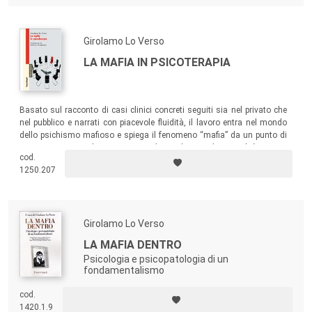
vicende quotidiane di un popolo sconvolto da una guerra non voluta e
perduta, in balìa delle armate straniere.
Girolamo Lo Verso
LA MAFIA IN PSICOTERAPIA
Basato sul racconto di casi clinici concreti seguiti sia nel privato che
nel pubblico e narrati con piacevole fluidità, il lavoro entra nel mondo
dello psichismo mafioso e spiega il fenomeno “mafia” da un punto di
vista antropo-psichico. Un contributo di grande attualità in un
cod.
momento in cui il dramma “mafie” è dilagato anche al nord
1250.207
squassando il nostro paese.
Girolamo Lo Verso
LA MAFIA DENTRO
Psicologia e psicopatologia di un
fondamentalismo
cod.
1420.1.9