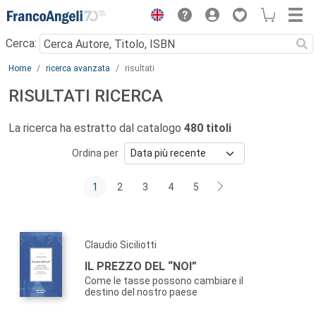
Menu
Cerca:
Main content
Home
ricerca avanzata
risultati
RISULTATI RICERCA
La ricerca ha estratto dal catalogo
480 titoli
Ordina per
1
2
3
4
5
Claudio Siciliotti
IL PREZZO DEL “NOI”
Come le tasse possono cambiare il
destino del nostro paese