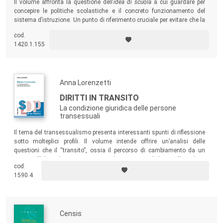
Il volume affronta la questione dell’
idea di scuola
a cui guardare per
concepire le politiche scolastiche e il concreto funzionamento del
sistema d’istruzione. Un punto di riferimento cruciale per evitare che la
scuola smarrisca il senso dei suoi compiti.
cod.
1420.1.155
Anna Lorenzetti
DIRITTI IN TRANSITO
La condizione giuridica delle persone
transessuali
Il tema del transessualismo presenta interessanti spunti di riflessione
sotto molteplici profili. Il volume intende offrire un’analisi delle
questioni che il “transito”, ossia il percorso di cambiamento da un
sesso all’altro, determina, in particolare, quanto al diritto alla salute,
cod.
alla famiglia – e dunque alle questioni che riguardano il matrimonio e
1590.4
la genitorialità – e al lavoro, ambito in cui sono frequenti trattamenti
discriminatori.
Censis