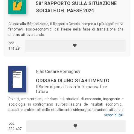
58° RAPPORTO SULLA SITUAZIONE
SOCIALE DEL PAESE 2024
Giunto alla 58a edizione, il Rapporto Censis interpreta i più significativi
fenomeni socio-economici del Paese nella fase di transizione che
stiamo attraversando.
cod.
141.29
Gian Cesare Romagnoli
ODISSEA DI UNO STABILIMENTO
Il Siderurgico a Taranto tra passato e
futuro
Politici, ambientalisti, sindacalisti, studiosi di economia, ingegneria e
sociologia si confrontano sull’oscillazione dei risultati economici,
sociali e ambientali dello stabilimento siderurgico tarantino attuale e
delle sue precedenti ragioni sociali, a partire dal IV Centro siderurgico
Scopri di più
italiano di Taranto nel 1960. I saggi qui raccolti si aggiungono alla
cod.
notevole messe di studi, analisi, articoli, oltre ai processi di ogni grado
380.407
della magistratura italiana ed europea, che hanno continuato a