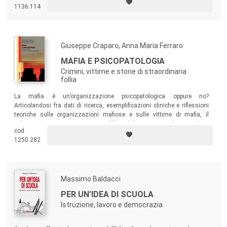
1136.114
Giuseppe Craparo, Anna Maria Ferraro
MAFIA E PSICOPATOLOGIA
Crimini, vittime e storie di straordinaria
follia
La mafia è un’organizzazione psicopatologica oppure no?
Articolandosi fra dati di ricerca, esemplificazioni cliniche e riflessioni
teoriche sulle organizzazioni mafiose e sulle vittime di mafia, il
volume si propone a un ampio pubblico di lettori, non solo specialisti,
cod.
interessato a comprendere se e quali siano le dinamiche
1250.282
“psicopatologiche” che qualificano il
fenomeno mafioso
.
Massimo Baldacci
PER UN'IDEA DI SCUOLA
Istruzione, lavoro e democrazia