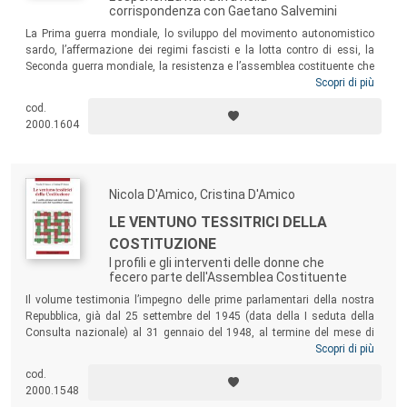
corrispondenza con Gaetano Salvemini
La Prima guerra mondiale, lo sviluppo del movimento autonomistico
sardo, l’affermazione dei regimi fascisti e la lotta contro di essi, la
Seconda guerra mondiale, la resistenza e l’assemblea costituente che
dava vita alla Repubblica italiana: di questi eventi Emilio Lussu non è
Scopri di più
stato mai semplice comparsa o spettatore, ma sempre attore-
cod.
protagonista. I suoi scritti sono quindi al contempo racconto storico e
2000.1604
testimonianza di vita vissuta, come intuì Gaetano Salvemini,
estimatore dello scrittore-testimone Lussu, come mostra la
corrispondenza tra i due qui raccolta.
Nicola D'Amico, Cristina D'Amico
LE VENTUNO TESSITRICI DELLA
COSTITUZIONE
I profili e gli interventi delle donne che
fecero parte dell'Assemblea Costituente
Il volume testimonia l’impegno delle prime parlamentari della nostra
Repubblica, già dal 25 settembre del 1945 (data della I seduta della
Consulta nazionale) al 31 gennaio del 1948, al termine del mese di
prorogatio
dell’Assemblea Costituente seguito all’entrata in vigore
Scopri di più
della Costituzione. L’opera riporta le grandi battaglie delle Costituenti
cod.
per l’affermazione di eguaglianza, equità, giustizia sociale, ma dà
2000.1548
voce anche a quegli interventi “minori”, ispirati alla sensibilità per le