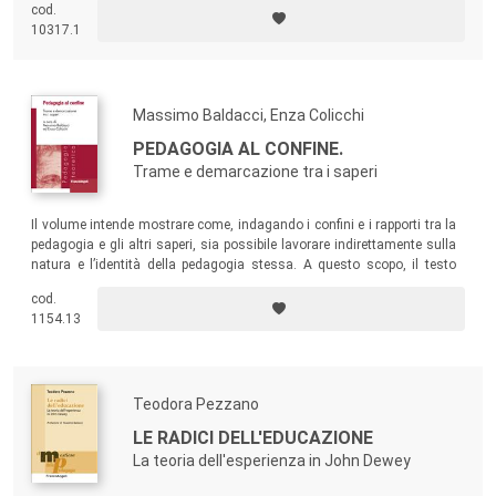
cod.
"sviluppo professionale" guardandolo da varie prospettive teoriche.
10317.1
Massimo Baldacci, Enza Colicchi
PEDAGOGIA AL CONFINE.
Trame e demarcazione tra i saperi
Il volume intende mostrare come, indagando i confini e i rapporti tra la
pedagogia e gli altri saperi, sia possibile lavorare indirettamente sulla
natura e l’identità della pedagogia stessa. A questo scopo, il testo
analizza il rapporto-confine della pedagogia con tre aree di saperi e/o
cod.
pratiche: la filosofia; le scienze umane; la politica.
1154.13
Teodora Pezzano
LE RADICI DELL'EDUCAZIONE
La teoria dell'esperienza in John Dewey