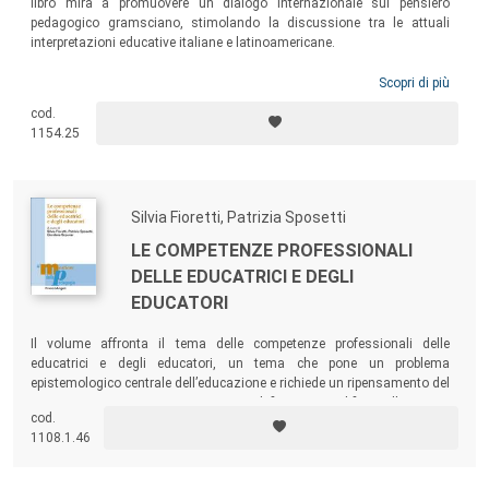
libro mira a promuovere un dialogo internazionale sul pensiero
pedagogico gramsciano, stimolando la discussione tra le attuali
interpretazioni educative italiane e latinoamericane.
Scopri di più
cod.
1154.25
Silvia Fioretti, Patrizia Sposetti
LE COMPETENZE PROFESSIONALI
DELLE EDUCATRICI E DEGLI
EDUCATORI
Il volume affronta il tema delle competenze professionali delle
educatrici e degli educatori, un tema che pone un problema
epistemologico centrale dell’educazione e richiede un ripensamento del
rapporto tra teoria e pratica per ridefinire e qualificare l’expertise
cod.
professionale.
1108.1.46