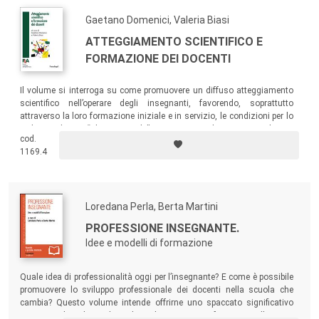
Gaetano Domenici, Valeria Biasi
ATTEGGIAMENTO SCIENTIFICO E
FORMAZIONE DEI DOCENTI
Il volume si interroga su come promuovere un diffuso atteggiamento
scientifico nell’operare degli insegnanti, favorendo, soprattutto
attraverso la loro formazione iniziale e in servizio, le condizioni per lo
sviluppo di un “abito mentale” – in senso deweyano – di tipo
cod.
squisitamente scientifico.
1169.4
Loredana Perla, Berta Martini
PROFESSIONE INSEGNANTE.
Idee e modelli di formazione
Quale idea di professionalità oggi per l’insegnante? E come è possibile
promuovere lo sviluppo professionale dei docenti nella scuola che
cambia? Questo volume intende offrirne uno spaccato significativo
con i contributi di quegli studiosi che si sono confrontati con l’oggetto