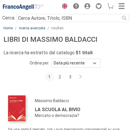
Menu
Cerca:
Main content
Home
ricerca avanzata
risultati
LIBRI DI MASSIMO BALDACCI
La ricerca ha estratto dal catalogo
51 titoli
Ordina per
1
2
3
Massimo Baldacci
LA SCUOLA AL BIVIO
Mercato o democrazia?
Da una parte il
mercato
, con i suoi meccanismi concorrenziali e i suoi