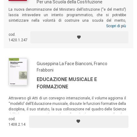
Per una Scuola della Costituzione
La nuova denominazione del Ministero dell’istruzione (“e del merito”)
lascia intravedere un intento programmatico, che si potrebbe
sintetizzare nella volontà di costruire una scuola del merito,
trasponendo in essa l’idea che l’applicazione del principio meritocratico
Scopri di più
garantisca un sistema efficiente. Questo volume intende esaminare le
cod.
aporie e le contraddizioni del concetto di merito e argomentare la
1420.1.247
priorità di una scuola fondata sul diritto universale all’istruzione.
Giuseppina La Face Bianconi, Franco
Frabboni
EDUCAZIONE MUSICALE E
FORMAZIONE
Attraverso gli Atti di un convegno internazionale, il volume aggiorna il
“modello” dell’Educazione musicale, discute le funzioni formative della
disciplina, il suo statuto, la sua collocazione nel quadro delle Scienze
dell’educazione, i paradigmi di confine che la connettono alle altre
cod.
discipline, le pratiche nelle quali essa si estrinseca.
1408.2.14