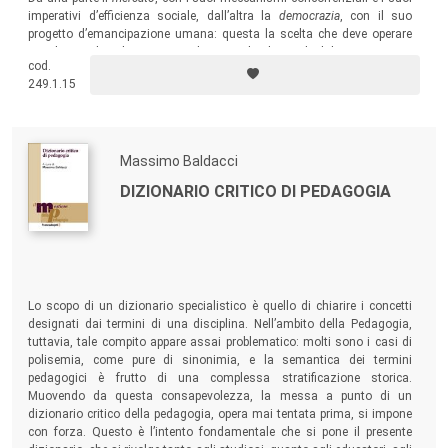
imperativi d’efficienza sociale, dall’altra la
democrazia
, con il suo
progetto d’emancipazione umana: questa la scelta che deve operare
oggi la scuola nel tentativo, indagato nel volume, di elaborare risposte
cod.
autonome rispetto all’odierna crisi storico-sociale ed educativa.
249.1.15
Massimo Baldacci
DIZIONARIO CRITICO DI PEDAGOGIA
Lo scopo di un dizionario specialistico è quello di chiarire i concetti
designati dai termini di una disciplina. Nell’ambito della Pedagogia,
tuttavia, tale compito appare assai problematico: molti sono i casi di
polisemia, come pure di sinonimia, e la semantica dei termini
pedagogici è frutto di una complessa stratificazione storica.
Muovendo da questa consapevolezza, la messa a punto di un
dizionario critico della pedagogia, opera mai tentata prima, si impone
con forza. Questo è l’intento fondamentale che si pone il presente