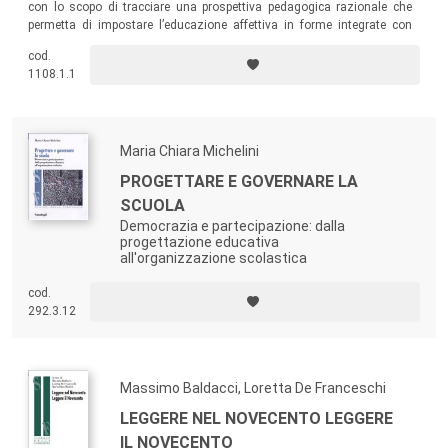
con lo scopo di tracciare una prospettiva pedagogica razionale che
permetta di impostare l’educazione affettiva in forme integrate con
l’istruzione scolastica, senza porre assurde alternative tra la qualità
cod.
degli studi e un’esperienza emotiva ricca e articolata.
1108.1.1
Maria Chiara Michelini
PROGETTARE E GOVERNARE LA
SCUOLA
Democrazia e partecipazione: dalla
progettazione educativa
all'organizzazione scolastica
cod.
292.3.12
Massimo Baldacci, Loretta De Franceschi
LEGGERE NEL NOVECENTO LEGGERE
IL NOVECENTO