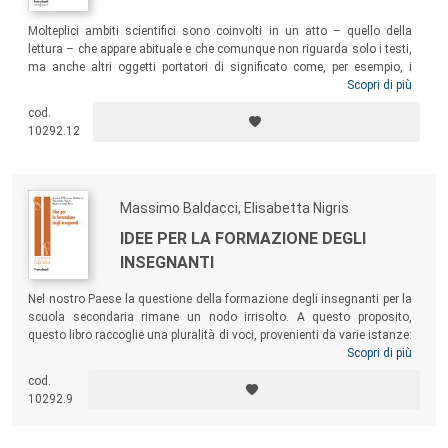
Molteplici ambiti scientifici sono coinvolti in un atto – quello della
lettura – che appare abituale e che comunque non riguarda solo i testi,
ma anche altri oggetti portatori di significato come, per esempio, i
monumenti. Il volume, che raccoglie gli atti del convegno
Scopri di più
Leggere nel
Novecento. Leggere il Novecento
, organizzato dal Dipartimento di Studi
cod.
Umanistici (DISTUM) dell’Università Carlo Bo di Urbino, intende
10292.12
riflettere su questo argomento in chiave multidisciplinare: pedagogica,
storico-bibliografica e archeologica – al fine di aiutare a comprendere
l’enorme portata che la lettura ha avuto e ha nello sviluppo intellettuale
delle persone.
Massimo Baldacci, Elisabetta Nigris
IDEE PER LA FORMAZIONE DEGLI
INSEGNANTI
Nel nostro Paese la questione della formazione degli insegnanti per la
scuola secondaria rimane un nodo irrisolto. A questo proposito,
questo libro raccoglie una pluralità di voci, provenienti da varie istanze:
la pedagogia universitaria, le associazioni professionali dei docenti
Scopri di più
(Cidi, Mce), il sindacato, la Fondazione Agnelli. Lo scopo non è quello
cod.
di presentare soluzioni definitive alla formazione dei docenti, bensì
10292.9
quello di offrire una varietà di ipotesi e di interpretazioni, in modo da
favorire un approccio critico e razionale al problema.