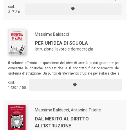
concetto di curricolo nella direzione dell’integrazione, in vista
cod.
dell’elaborazione di modelli capaci di rispondere in chiave aggiornata
317.2.6
alle istanze poste al sistema scolastico dalle evoluzioni culturali e
sociali.
Massimo Baldacci
PER UN'IDEA DI SCUOLA
Istruzione, lavoro e democrazia
Il volume affronta la questione dell’
idea di scuola
a cui guardare per
concepire le politiche scolastiche e il concreto funzionamento del
sistema d’istruzione. Un punto di riferimento cruciale per evitare che la
scuola smarrisca il senso dei suoi compiti.
cod.
1420.1.155
Massimo Baldacci, Antonino Titone
DAL MERITO AL DIRITTO
ALL’ISTRUZIONE