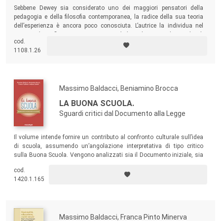
Sebbene Dewey sia considerato uno dei maggiori pensatori della
pedagogia e della filosofia contemporanea, la radice della sua teoria
dell’esperienza è ancora poco conosciuta. L’autrice la individua nel
saggio
The Reflex Arc Concept in Psychology
, la cui analisi rivela gli
cod.
elementi fondamentali della teoria educativa deweyana.
1108.1.26
Massimo Baldacci, Beniamino Brocca
LA BUONA SCUOLA.
Sguardi critici dal Documento alla Legge
Il volume intende fornire un contributo al confronto culturale sull’idea
di scuola, assumendo un’angolazione interpretativa di tipo critico
sulla Buona Scuola. Vengono analizzati sia il Documento iniziale, sia
la Legge 107/2015, e viene esaminato il passaggio dal primo alla
cod.
seconda, per concludere con un’interpretazione critica delle concezioni
1420.1.165
pedagogiche intrinseche alla Buona Scuola.
Massimo Baldacci, Franca Pinto Minerva