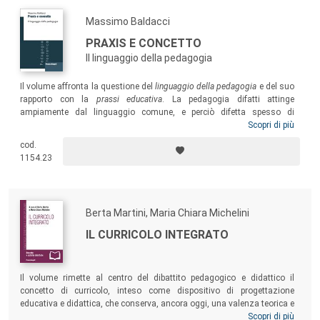
Massimo Baldacci
PRAXIS E CONCETTO
Il linguaggio della pedagogia
Il volume affronta la questione del
linguaggio della pedagogia
e del suo
rapporto con la
prassi educativa
. La pedagogia difatti attinge
ampiamente dal linguaggio comune, e perciò difetta spesso di
precisione e il suo discorso inclina talvolta alla scarsa chiarezza.
Scopri di più
Questi limiti rendono incerta la capacità della pedagogia di orientare
cod.
effettivamente la prassi educativa. Il testo affronta questi delicati
1154.23
problemi muovendo dall’ipotesi di un’analisi del linguaggio
effettivamente usato nel discorso pedagogico, mettendo in atto
operazioni di chiarificazione e di precisazione che ne possano
migliorare il tenore.
Berta Martini, Maria Chiara Michelini
IL CURRICOLO INTEGRATO
Il volume rimette al centro del dibattito pedagogico e didattico il
concetto di curricolo, inteso come dispositivo di progettazione
educativa e didattica, che conserva, ancora oggi, una valenza teorica e
pratica. Attraverso il contributo di diversi autori, il volume fa evolvere il
Scopri di più