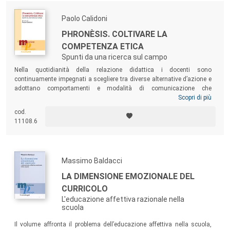
Paolo Calidoni
PHRONÈSIS. COLTIVARE LA
COMPETENZA ETICA
Spunti da una ricerca sul campo
Nella quotidianità della relazione didattica i docenti sono
continuamente impegnati a scegliere tra diverse alternative d’azione e
adottano comportamenti e modalità di comunicazione che
incorporano e veicolano modelli e sistemi di valori. Il volume affronta il
Scopri di più
tema della coltivazione della competenza etica, documentando una
cod.
ricerca sul campo finalizzata a delineare strategie e strumenti
11108.6
formativi in grado di promuovere riflessività e percorsi di
distanziamento ed elaborazione critica delle norme interiorizzate
Massimo Baldacci
LA DIMENSIONE EMOZIONALE DEL
CURRICOLO
L'educazione affettiva razionale nella
scuola
Il volume affronta il problema dell’educazione affettiva nella scuola,