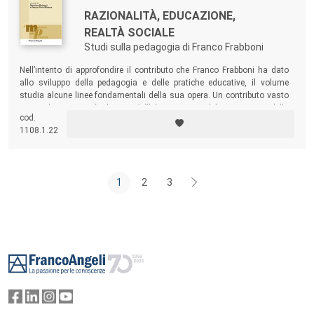
RAZIONALITÀ, EDUCAZIONE,
REALTÀ SOCIALE
Studi sulla pedagogia di Franco Frabboni
Nell’intento di approfondire il contributo che Franco Frabboni ha dato
allo sviluppo della pedagogia e delle pratiche educative, il volume
studia alcune linee fondamentali della sua opera. Un contributo vasto
e articolato, tra i più rilevanti dell’ultimo quarto del Novecento e della
cod.
prima parte del nuovo secolo.
1108.1.22
1
2
3
Footer