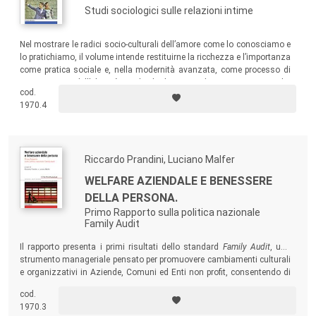
Studi sociologici sulle relazioni intime
Nel mostrare le radici socio-culturali dell’amore come lo conosciamo e
lo pratichiamo, il volume intende restituirne la ricchezza e l’importanza
come pratica sociale e, nella modernità avanzata, come processo di
costruzione dell’identità individuale. Le diverse grammatiche
cod.
dell’amore (cortese, romantica, partenariale, “integrata”) sono
1970.4
documentate e discusse attraverso analisi di materiali che vanno dai
libri di
self-help
alle serie TV.
Riccardo Prandini, Luciano Malfer
WELFARE AZIENDALE E BENESSERE
DELLA PERSONA.
Primo Rapporto sulla politica nazionale
Family Audit
Il rapporto presenta i primi risultati dello standard
Family Audit
, uno
strumento manageriale pensato per promuovere cambiamenti culturali
e organizzativi in Aziende, Comuni ed Enti non profit, consentendo di
adottare delle politiche di gestione del personale orientate al loro
cod.
benessere.
1970.3