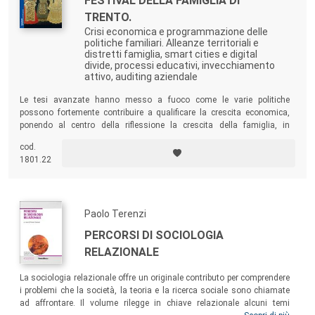
FESTIVAL DELLA FAMIGLIA DI
TRENTO.
Crisi economica e programmazione delle
politiche familiari. Alleanze territoriali e
distretti famiglia, smart cities e digital
divide, processi educativi, invecchiamento
attivo, auditing aziendale
Le tesi avanzate hanno messo a fuoco come le varie politiche
possono fortemente contribuire a qualificare la crescita economica,
ponendo al centro della riflessione la crescita della famiglia, in
coerenza con il titolo del Festival “Se cresce la famiglia, cresce la
cod.
società”.
1801.22
Paolo Terenzi
PERCORSI DI SOCIOLOGIA
RELAZIONALE
La sociologia relazionale offre un originale contributo per comprendere
i problemi che la società, la teoria e la ricerca sociale sono chiamate
ad affrontare. Il volume rilegge in chiave relazionale alcuni temi