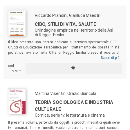
rispetto al passato.
Riccardo Prandini, Gianluca Maestri
CIBO, STILI DI VITA, SALUTE
Un’indagine empirica nel territorio della Asl
di Reggio-Emilia
Il libro presenta una ricerca dedicata al servizio sperimentale GET -
Gruppi di Educazione Terapeutica per il trattamento dell’obesità in età
pediatrica, avviato nella Città di Reggio Emilia presso il reparto di
Pediatria dell’Ospedale Santa Maria Nuova. Il volume offre una pluralità
Scopri di più
di riflessioni prendendo avvio dalla prospettiva della sociologia della
cod.
cultura, per cercare di comprendere il ruolo delle culture famigliari, del
11970.2
territorio e dei servizi sanitari, in relazione all’obesità infantile.
Martina Visentin, Orazio Giancola
TEORIA SOCIOLOGICA E INDUSTRIA
CULTURALE
Comics, serie tv, letteratura e cinema
Il presente volume, partendo da oggetti e prodotti mediatici quali serie
tv, romanzi, film e fumetti, vuole rendere familiari alcuni concetti