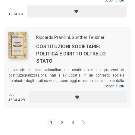
fondamentali della sociologia: il concetto di relazione sociale; il ruolo
Scopri di più
della persona nell’emergenza delle soggettività sociali e quello della
cod.
cultura nelle trasformazioni sociali; la morfogenesi della famiglia;
1534.3.8
l’analisi delle reti sociali.
Riccardo Prandini, Gunther Teubner
COSTITUZIONI SOCIETARIE:
POLITICA E DIRITTO OLTRE LO
STATO
I concetti di costituzionalismo e costituzione e i processi di
costituzionalizzazione, nati e sviluppatisi in un contesto sociale
dominato dagli stati-nazione, sono oggi messi in discussione dalla
globalizzazione, che genera la società-mondo. Alla luce di tale rischio,
Scopri di più
il volume si interroga sul ruolo che potrà rivestire il diritto nel
cod.
necessario tentativo di limitare i sempre più irresponsabili poteri che
1534.4.29
tendono a colonizzare e alienare il sociale.
1
2
3