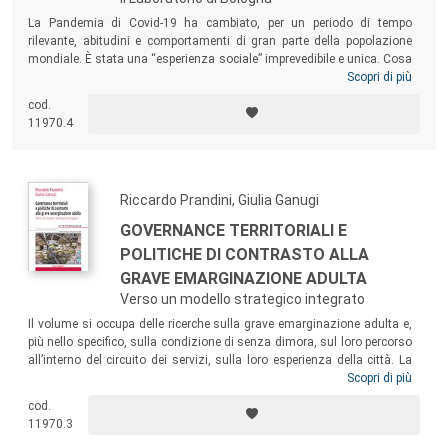
La Pandemia di Covid-19 ha cambiato, per un periodo di tempo
rilevante, abitudini e comportamenti di gran parte della popolazione
mondiale. È stata una “esperienza sociale” imprevedibile e unica. Cosa
è successo alle famiglie con figli minori, soprattutto a quelle che non
Scopri di più
avevano mai avuto bisogno di aiuto sociale? Quale esperienza di
cod.
povertà hanno avuto? Che tipo di sociabilità hanno mantenuto? Come i
11970.4
servizi hanno provato a incontrarli? Questo libro cerca di proporre
alcune linee di analisi per fare tesoro di quello che è accaduto. Al suo
centro stanno i concetti di fragilità e di regressione sociale che
possono contribuire a una osservazione multidimensionale della
Riccardo Prandini, Giulia Ganugi
povertà capace di tenere in considerazione la soggettività della
famiglia.
GOVERNANCE TERRITORIALI E
POLITICHE DI CONTRASTO ALLA
GRAVE EMARGINAZIONE ADULTA
Verso un modello strategico integrato
Il volume si occupa delle ricerche sulla grave emarginazione adulta e,
più nello specifico, sulla condizione di senza dimora, sul loro percorso
all’interno del circuito dei servizi, sulla loro esperienza della città. La
ricerca presentata ha indagato l’impatto della politica nazionale
Scopri di più
dell’Avviso 4/2016, emanata dal Ministero del Lavoro e delle Politiche
cod.
Sociali, sulla governance dei servizi sociali a scala regionale e urbana
11970.3
e analizza in profondità gli effetti di una politica nazionale innovativa