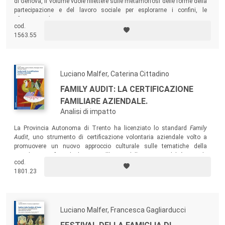
di Genova, il volume vuole riflettere sulle metamorfosi delle forme della
partecipazione e del lavoro sociale per esplorarne i confini, le
sfumature e le parti meno conosciute.
cod.
1563.55
Luciano Malfer, Caterina Cittadino
FAMILY AUDIT: LA CERTIFICAZIONE
FAMILIARE AZIENDALE.
Analisi di impatto
La Provincia Autonoma di Trento ha licenziato lo standard
Family
Audit
, uno strumento di certificazione volontaria aziendale volto a
promuovere un nuovo approccio culturale sulle tematiche della
conciliazione famiglia-lavoro nell’ottica della responsabilità sociale
cod.
d’impresa. Un tema inedito all’interno dei sistemi di certificazione
1801.23
aziendale, che il volume esplora, con dati interessanti, nel suo impatto
sull’azienda e sui lavoratori.
Luciano Malfer, Francesca Gagliarducci