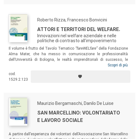
Roberto Rizza, Francesco Bonvicini
ATTORI E TERRITORI DEL WELFARE.
Innovazioni nel welfare aziendale e nelle
politiche di contrasto all'impoverimento
Il volume è frutto del Tavolo Tematico
“fareWELfare”
della Fondazione
Alma Mater, che ha messo in comunicazione le professionalità
dell’Università di Bologna, le realtà imprenditoriali di successo, le
buone prassi aziendali, gli attori chiave della società civile e le
Scopri di più
istituzioni, creando gruppi di lavoro interessati a individuare e
cod.
discutere le priorità in termini di politiche e le esigenze in termini di
1529.2.123
servizi in risposta ai nuovi rischi sociali.
Maurizio Bergamaschi, Danilo De Luise
SAN MARCELLINO: VOLONTARIATO
E LAVORO SOCIALE
A partire dall’esperienza dei volontari dell’Associazione San Marcellino