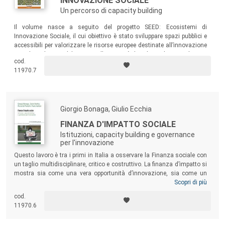
INNOVAZIONE SOCIALE
Un percorso di capacity building
Il volume nasce a seguito del progetto SEED: Ecosistemi di
Innovazione Sociale, il cui obiettivo è stato sviluppare spazi pubblici e
accessibili per valorizzare le risorse europee destinate all’innovazione
sociale. Nel corso del progetto, l’Università di Bologna ha contribuito a
cod.
realizzare un percorso di capacity building volto a supportare la
11970.7
comprensione e la diffusione degli ecosistemi di innovazione sociale.
Giorgio Bonaga, Giulio Ecchia
FINANZA D'IMPATTO SOCIALE
Istituzioni, capacity building e governance
per l'innovazione
Questo lavoro è tra i primi in Italia a osservare la Finanza sociale con
un taglio multidisciplinare, critico e costruttivo. La finanza d’impatto si
mostra sia come una vera opportunità d’innovazione, sia come un
rischio da valutare ogni volta affinché non si trasformi in mera
Scopri di più
“commercializzazione” del welfare, cercando d’identificare le poste in
cod.
gioco e gli snodi strutturali che potrebbero, in futuro, agevolarne uno
11970.6
sviluppo realmente positivo per il sistema del welfare inteso come
“investimento sociale”.