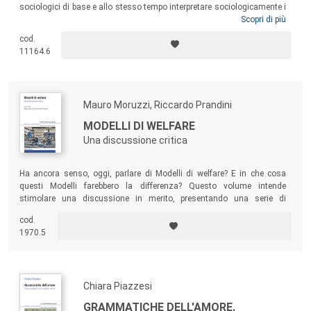
sociologici di base e allo stesso tempo interpretare sociologicamente i
prodotti culturali volta per volta presi in considerazione. Le analisi dei
Scopri di più
prodotti della cultura pop, che qui sono presentati, possono offrire
cod.
quindi uno specchio attraverso cui mostrare l'ordinario nello
11164.6
straordinario, le regolarità nelle eccezioni, fornendo opportunità per
riflettere e confrontare prospettive di genere, etnia, classe sociale e
altro ancora.
Mauro Moruzzi, Riccardo Prandini
MODELLI DI WELFARE
Una discussione critica
Ha ancora senso, oggi, parlare di Modelli di welfare? E in che cosa
questi Modelli farebbero la differenza? Questo volume intende
stimolare una discussione in merito, presentando una serie di
riflessioni che pongono al centro il futuro del welfare nazionale e
cod.
locale.
1970.5
Chiara Piazzesi
GRAMMATICHE DELL'AMORE.