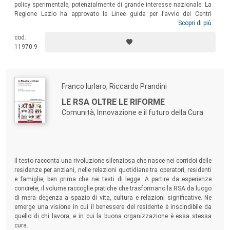
policy sperimentale, potenzialmente di grande interesse nazionale. La
Regione Lazio ha approvato le Linee guida per l’avvio dei Centri
polivalenti per giovani adulti con disturbo dello spettro autistico ed
Scopri di più
altre disabilità con bisogni complessi. Il volume presenta una prima
cod.
valutazione del Centro Proxima, con particolare attenzione alla sua
11970.9
potenziale governance trasformativa, ai rapporti con i servizi pubblici e
le famiglie, e agli outcome dei suoi molteplici servizi sul benessere
degli utenti.
Franco Iurlaro, Riccardo Prandini
LE RSA OLTRE LE RIFORME
Comunità, Innovazione e il futuro della Cura
Il testo racconta una rivoluzione silenziosa che nasce nei corridoi delle
residenze per anziani, nelle relazioni quotidiane tra operatori, residenti
e famiglie, ben prima che nei testi di legge. A partire da esperienze
concrete, il volume raccoglie pratiche che trasformano la RSA da luogo
di mera degenza a spazio di vita, cultura e relazioni significative. Ne
emerge una visione in cui il benessere del residente è inscindibile da
quello di chi lavora, e in cui la buona organizzazione è essa stessa
cura.