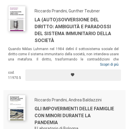
Riccardo Prandini, Gunther Teubner
LA (AUTO)SOVVERSIONE DEL
DIRITTO: AMBIGUITÀ E PARADOSSI
DEL SISTEMA IMMUNITARIO DELLA
SOCIETÀ
Quando Niklas Luhmann nel 1984 definì il sottosistema sociale del
diritto come il sistema immunitario della società, non intendeva usare
una metafora. Il diritto, trasformando le contraddizioni che
metterebbero in pericolo l’autopoiesi societaria in conflitti regolati da
Scopri di più
procedure, prima allarma la società comunicando presenza di pericoli,
cod.
poi attiva anticorpi che rispondono alla sfida. Il volume − che
11970.5
comprende saggi di Gunther Teubner e Riccardo Prandini − prova a
dare una lettura unitaria di tale immunologia sociale.
Riccardo Prandini, Andrea Baldazzini
GLI IMPOVERIMENTI DELLE FAMIGLIE
CON MINORI DURANTE LA
PANDEMIA
Il Laboratorio di Bologna