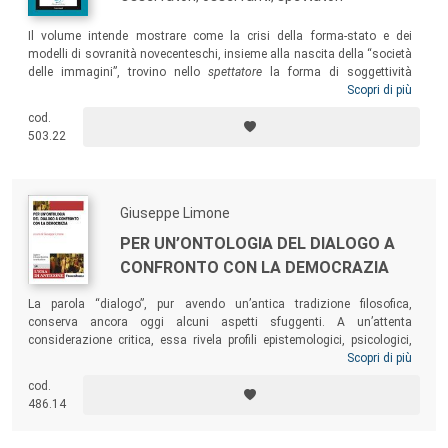
Il volume intende mostrare come la crisi della forma-stato e dei
modelli di sovranità novecenteschi, insieme alla nascita della “società
delle immagini”, trovino nello
spettatore
la forma di soggettività
privilegiata per interpretare e de-costruire il diritto contemporaneo.
Scopri di più
Nell’epoca del “Barocco giuridico”, in cui le forme della modernità
cod.
sembrano piegarsi fin quasi a dissolversi, chi decide nasconde sempre
503.22
più il suo volto fra folle acclamanti, cieche e impotenti, e sguardi
erranti e solitari di chi stenta semplicemente a riconoscere un nuovo
ordine.
Giuseppe Limone
PER UN’ONTOLOGIA DEL DIALOGO A
CONFRONTO CON LA DEMOCRAZIA
La parola “dialogo”, pur avendo un’antica tradizione filosofica,
conserva ancora oggi alcuni aspetti sfuggenti. A un’attenta
considerazione critica, essa rivela profili epistemologici, psicologici,
sociali, circostanziali, storici, simbolici, puntualmente e rigorosamente
Scopri di più
speculativi. Con questa massa fenomenologica di strati occorre
cod.
necessariamente confrontarsi, fino a pervenire a una riflessione finale,
486.14
triplicemente caratterizzata: il confronto con l’idea e la pratica della
democrazia, la sussistenza fondamentale di un “trialogo” e