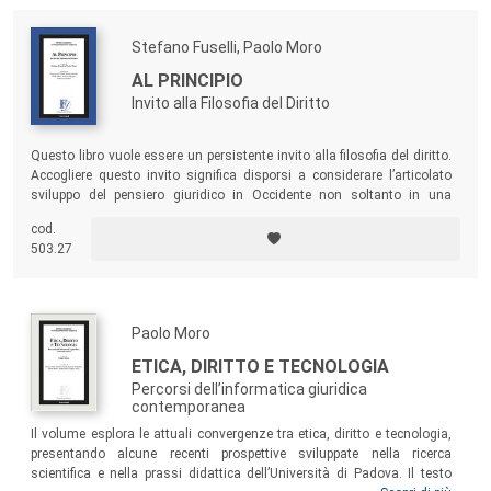
Stefano Fuselli, Paolo Moro
AL PRINCIPIO
Invito alla Filosofia del Diritto
Questo libro vuole essere un persistente invito alla filosofia del diritto.
Accogliere questo invito significa disporsi a considerare l’articolato
sviluppo del pensiero giuridico in Occidente non soltanto in una
prospettiva storiografica, ma anche e soprattutto come un tentativo di
cod.
rispondere criticamente alle domande che la riflessione sul diritto
503.27
propone ancor oggi, sollevando problemi più che offrendo soluzioni.
Paolo Moro
ETICA, DIRITTO E TECNOLOGIA
Percorsi dell’informatica giuridica
contemporanea
Il volume esplora le attuali convergenze tra etica, diritto e tecnologia,
presentando alcune recenti prospettive sviluppate nella ricerca
scientifica e nella prassi didattica dell’Università di Padova. Il testo