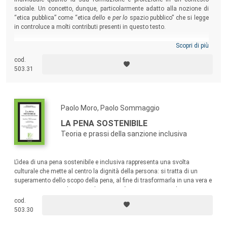
sociale. Un concetto, dunque, particolarmente adatto alla nozione di
“etica pubblica” come “etica
dello
e
per lo
spazio pubblico” che si legge
in controluce a molti contributi presenti in questo testo.
Scopri di più
cod.
503.31
Paolo Moro, Paolo Sommaggio
LA PENA SOSTENIBILE
Teoria e prassi della sanzione inclusiva
L’idea di una pena sostenibile e inclusiva rappresenta una svolta
culturale che mette al centro la dignità della persona: si tratta di un
superamento dello scopo della pena, al fine di trasformarla in una vera e
propria risorsa per il reo e per la comunità. I saggi qui raccolti trattano i
diversi aspetti in cui si può declinare oggigiorno la pena sostenibile.
cod.
503.30