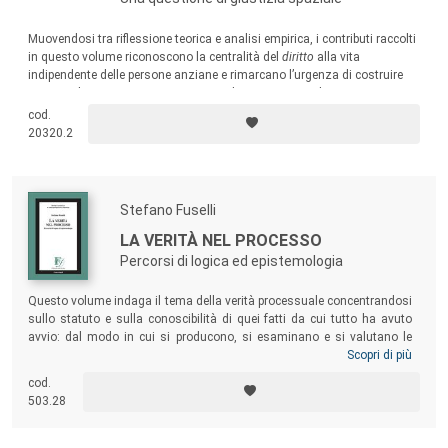
Muovendosi tra riflessione teorica e analisi empirica, i contributi raccolti
in questo volume riconoscono la centralità del
diritto
alla vita
indipendente delle persone anziane e rimarcano l’urgenza di costruire
percorsi di emancipazione concreti e duraturi, capaci di generare
contesti in cui tutte e tutti possano
praticare
la libertà.
cod.
20320.2
Stefano Fuselli
LA VERITÀ NEL PROCESSO
Percorsi di logica ed epistemologia
Questo volume indaga il tema della verità processuale concentrandosi
sullo statuto e sulla conoscibilità di quei fatti da cui tutto ha avuto
avvio: dal modo in cui si producono, si esaminano e si valutano le
prove fino al modo in cui si perviene al giudizio o si fornisce la
Scopri di più
motivazione della decisione. L’obiettivo è di prospettare una
cod.
metodologia, cioè una ricerca su ciò che rende possibile il servirsi di
503.28
determinati strumenti, e di pensare a una verità – quella inerente ai
fatti di causa – che è suscettibile di essere accertata.