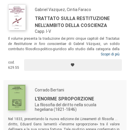
l’indicazione di una prospettiva a lungo termine, per il progresso civile
dell’umanità.
Gabriel Vazquez, Cintia Faraco
TRATTATO SULLA RESTITUZIONE
NELL'AMBITO DELLA COSCIENZA
Capp. I-V
Il volume presenta la traduzione dei primi cinque capitoli del
Tractatus
de Restitutione in foro conscientiae
di Gabriel Vázquez, un solido
contributo filosofico-politico-giuridico allo studio della categoria della
giustizia. Il lavoro di traduzione di un’opera vazqueziana, finora mai
Scopri di più
tradotta, persegue lo scopo di agevolare la conoscenza di un autore
cod.
particolarmente significativo per la comprensione della presenza di
629.55
una delle molte anime della Seconda Scolastica Spagnola.
Corrado Bertani
L'ENORME SPROPORZIONE
La filosofia del diritto nella scuola
hegeliana (1821-1846)
Nel 1833, presentando la nuova edizione dei
Lineamenti di filosofia del
diritto
, Eduard Gans lamentò «l’enorme sproporzione» tra il valore
dell’opera e la sua scarsa fortuna. Tale giudizio appare confermato in