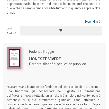
soprattutto quella che è dentro di noi e ci fa essere quel che siamo, e
quella che da sempre rende possibile tutto ciò in quanto è sopra o oltre
di noi.
Scopri di più
cod.
503.32
Federico Reggio
HONESTE VIVERE
Percorsi filosofici per l'etica pubblica
Honeste Vivere
è uno dei tre fondamentali principii del diritto, secondo
una tradizione già consolidata nel Digesto. La dimensione
dell’
honestum
evoca tuttavia un ambito più ampio e nel contempo più
personale di quello strettamente giuridico: essa afferisce al
comportamento umano inquadrato in un’area che tocca tanto l’agire
individuale quanto la sua formazione e proiezione in un contesto