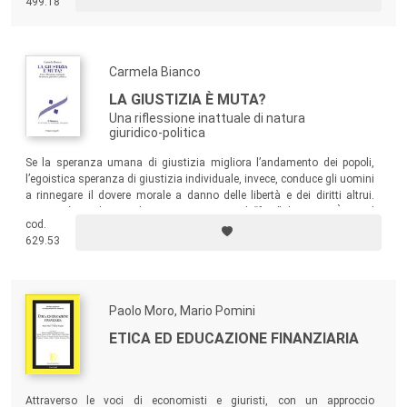
499.18
Carmela Bianco
LA GIUSTIZIA È MUTA?
Una riflessione inattuale di natura
giuridico-politica
Se la speranza umana di giustizia migliora l’andamento dei popoli,
l’egoistica speranza di giustizia individuale, invece, conduce gli uomini
a rinnegare il dovere morale a danno delle libertà e dei diritti altrui.
Questo è un dovere che si concretizza nel “fare” il giusto. È in tal
cod.
senso che la
giustizia è muta
.
629.53
Paolo Moro, Mario Pomini
ETICA ED EDUCAZIONE FINANZIARIA
Attraverso le voci di economisti e giuristi, con un approccio