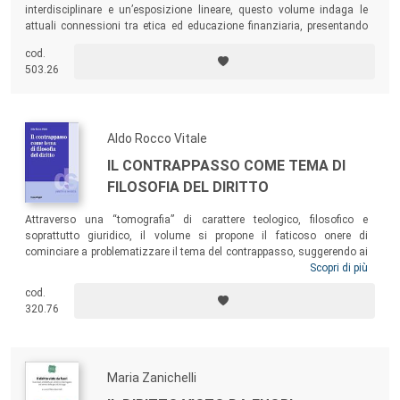
interdisciplinare e un’esposizione lineare, questo volume indaga le
attuali connessioni tra etica ed educazione finanziaria, presentando
alcune recenti prospettive sviluppate nella ricerca scientifica e nella
cod.
prassi didattica dell’Università degli Studi di Padova.
503.26
Aldo Rocco Vitale
IL CONTRAPPASSO COME TEMA DI
FILOSOFIA DEL DIRITTO
Attraverso una “tomografia” di carattere teologico, filosofico e
soprattutto giuridico, il volume si propone il faticoso onere di
cominciare a problematizzare il tema del contrappasso, suggerendo ai
contemporanei l’idea che – probabilmente – la sua archiviazione
Scopri di più
storica e teoretica non è stata così prudente o definitiva come si
cod.
ritiene. Il contrappasso – come criterio di commisurazione della pena
320.76
fondato su una intramontabile idea sostanziale di giustizia – ha,
dunque, ancora qualcosa da insegnare ai giuristi contemporanei e,
forse, anche a quelli futuri.
Maria Zanichelli