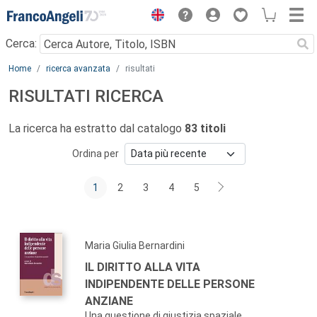
Menu
Cerca:
Main content
Home
ricerca avanzata
risultati
RISULTATI RICERCA
La ricerca ha estratto dal catalogo
83 titoli
Ordina per
1
2
3
4
5
Maria Giulia Bernardini
IL DIRITTO ALLA VITA
INDIPENDENTE DELLE PERSONE
ANZIANE
Una questione di giustizia spaziale