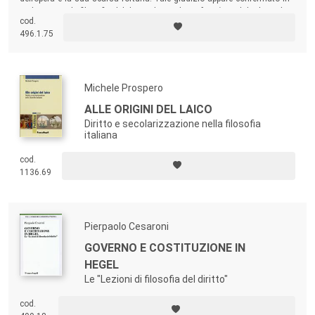
sede storica: la filosofia del diritto di Hegel non fece ‘scuola’, e le poche
cod.
opere che vi s’ispirarono caddero presto nell’oblio, e vi sono rimaste
496.1.75
fino a oggi. Questo libro intende contribuire a colmare tale lacuna.
Michele Prospero
ALLE ORIGINI DEL LAICO
Diritto e secolarizzazione nella filosofia
italiana
cod.
1136.69
Pierpaolo Cesaroni
GOVERNO E COSTITUZIONE IN
HEGEL
Le "Lezioni di filosofia del diritto"
cod.