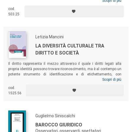
esamina i fondamenti etici e l’innovazione legislativa in materia di
Scopri di più
intelligenza artificiale, la rilevanza e l’attualità della Data Ethics,
cod.
l’impatto della tecnologia degli algoritmi sui diritti fondamentali e il
503.25
problema della complessità e della non neutralità del software, per poi
illustrare natura etica e limiti giuridici di alcune specifiche ma centrali
questioni dell’esperienza sociale nell’era contemporanea.
Letizia Mancini
LA DIVERSITÀ CULTURALE TRA
DIRITTO E SOCIETÀ
Il diritto rappresenta il mezzo attraverso il quale i diritti legati alla
propria identità possono trovare riconoscimento, ma è al contempo un
potente strumento di identificazione e di etichettamento, con
conseguenze tutt’altro che trascurabili per le persone in termini di
Scopri di più
inclusione ed esclusione sociale. Il libro affronta queste tematiche e,
cod.
con riferimento al contesto italiano, analizza il ruolo degli operatori del
1525.56
diritto – giudice e legislatore in particolare – nel riconoscere i diritti e
nel favorire l’inclusione sociale, ricorrendo all’argomento della diversità
culturale.
Guglielmo Siniscalchi
BAROCCO GIURIDICO
Osservatori, osservanti, spettatori