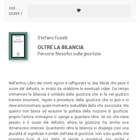
centrali del dibattito teorico contemporaneo sull’Europa, facendo
emergere l’urgenza di concetti capaci di pensare una democrazia non
cod.
più fondata sulla sovranità, ma sull’articolazione di una pluralità
20499.1
costitutiva.
Stefano Fuselli
OLTRE LA BILANCIA
Percorsi filosofici sulla giustizia
Nell’antico Libro dei morti egizio è raffigurata la dea Ma’at che pesa il
cuore del defunto, in modo da stabilirne le eventuali colpe. Da tempo
immemore la bilancia è simbolo della giustizia che si fa nel giudizio
tramite strumenti, regole e procedure; della giustizia che si può e si
deve amministrare quale momento ineludibile della vita associata. Ma
questo non basta ad esaurire la portata della nozione di giustizia:
proprio l’antica immagine ci spinge a guardare oltre. Se ciò che viene
pesato è il cuore del defunto, allora la giustizia ha anche una
dimensione interiore. Guardando oltre la bilancia si dispiega così una
pluralità di significati e ambiti dell’idea di giustizia: non solo quella che
troviamo fuori di noi, fatta di regole e procedure, ma anche e