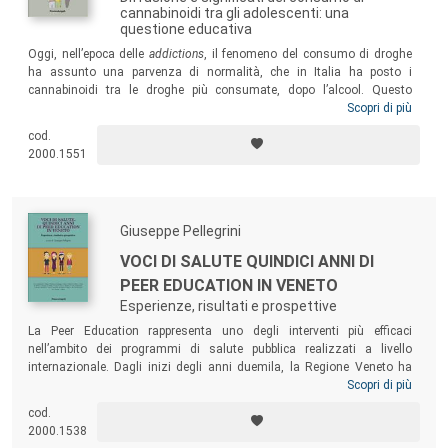
cannabinoidi tra gli adolescenti: una
questione educativa
Oggi, nell’epoca delle
addictions
, il fenomeno del consumo di droghe
ha assunto una parvenza di normalità, che in Italia ha posto i
cannabinoidi tra le droghe più consumate, dopo l’alcool. Questo
volume, che ha origine da una ricerca svolta dal Centro di Prevenzione
Scopri di più
Sociale di Reggio Emilia tra gli adolescenti delle scuole superiori,
cod.
fornisce alle comunità educanti un’utile lettura multidisciplinare di un
2000.1551
fenomeno che sembra oggi finito sottotraccia: un tema più che mai
attuale e problematico che richiama gli adulti alle proprie
responsabilità.
Giuseppe Pellegrini
VOCI DI SALUTE QUINDICI ANNI DI
PEER EDUCATION IN VENETO
Esperienze, risultati e prospettive
La Peer Education rappresenta uno degli interventi più efficaci
nell’ambito dei programmi di salute pubblica realizzati a livello
internazionale. Dagli inizi degli anni duemila, la Regione Veneto ha
avviato numerose attività di Peer Education coinvolgendo migliaia di
Scopri di più
giovani assieme a centinaia di operatori e insegnanti, diffondendo in
cod.
tantissimi istituti scolastici l’azione dei peer. Nel volume si presentano
2000.1538
i risultati di tale impegno dando voce a tutti coloro che in questi anni