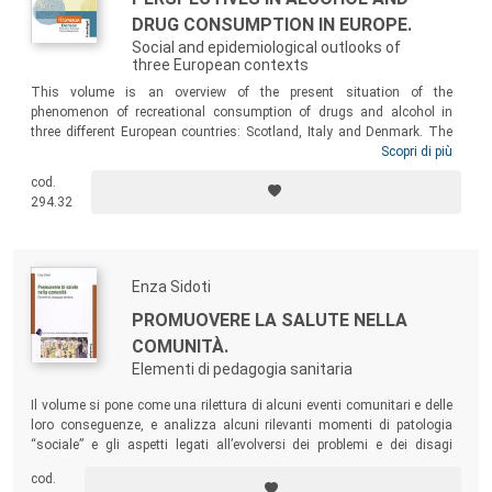
DRUG CONSUMPTION IN EUROPE.
Social and epidemiological outlooks of
three European contexts
This volume is an overview of the present situation of the
phenomenon of recreational consumption of drugs and alcohol in
three different European countries: Scotland, Italy and Denmark. The
analysis aim to give rise to and pull for an appropriate and robust
Scopri di più
awareness of the problem of recreational consumption and poly-
cod.
consumption among young people in Europe, in order to support new
294.32
policies and intervention strategies in facing this increasing
phenomenon.
Enza Sidoti
PROMUOVERE LA SALUTE NELLA
COMUNITÀ.
Elementi di pedagogia sanitaria
Il volume si pone come una rilettura di alcuni eventi comunitari e delle
loro conseguenze, e analizza alcuni rilevanti momenti di patologia
“sociale” e gli aspetti legati all’evolversi dei problemi e dei disagi
associati alle diverse età della vita – i minori, la coppia, la famiglia –
cod.
visti nel loro contesto di costruzione di benessere o, al contrario, di