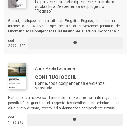
La prevenzione delle dipendenze in ambito
scolastico. L'esperienza del progetto
"Pegaso"
Genesi, sviluppo e risultati del Progetto Pegaso, una forma di
intervento innovativa e sperimentale di prevenzione primaria del
fenomeno tossicodipendenza all`interno della scuola secondaria di
primo grado. Obiettivo del progetto è di promuovere il benessere psico-
cod.
fisico-relazionale e favorire criticità, consapevolezza e pensiero
2000.1380
positivo.
Anna Paola Lacatena
CON I TUOI OCCHI.
Donne, tossicodipendenza e violenza
sessuale
Partendo dall’universo femminile, il volume si interroga sulla
possibilità di guardare al rapporto tossicodipendente-crimine da un
altro punto di vista, ovvero della donna tossicodipendente
vittima
del
crimine. Una donna tossicodipendente, in ragione della propria
cod.
condizione e vulnerabilità, è più esposta a subire reati,
1130.296
specificatamente di natura sessuale?