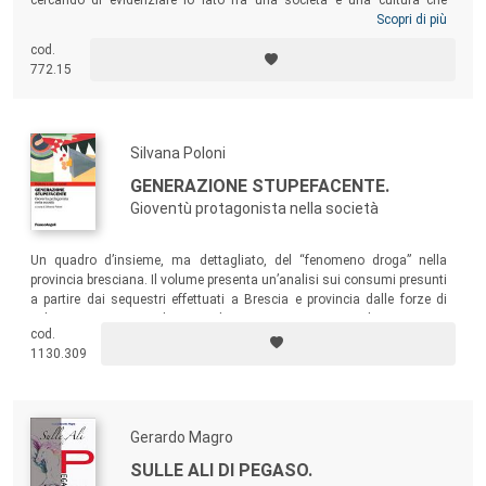
cercando di evidenziare lo iato fra una società e una cultura che
guardano alla dimensione dell’innovazione scientifica e tecnologica, ai
Scopri di più
principi di convivenza, ma che fanno fatica a interrogarsi su chi “curi la
cod.
comunità”, chi si faccia carico di accompagnarla e sostenerla nei
772.15
complessi processi di trasformazione.
Silvana Poloni
GENERAZIONE STUPEFACENTE.
Gioventù protagonista nella società
Un quadro d’insieme, ma dettagliato, del “fenomeno droga” nella
provincia bresciana. Il volume presenta un’analisi sui consumi presunti
a partire dai sequestri effettuati a Brescia e provincia dalle forze di
polizia con una serie di azioni di ricerca e intervento rivolte a soggetti
cod.
delle fasce d’età che si considerano particolarmente esposte al
1130.309
fenomeno del consumo e dell’abuso di sostanze.
Gerardo Magro
SULLE ALI DI PEGASO.