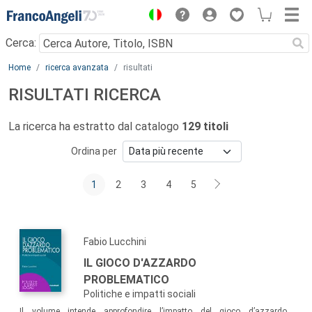
Menu
Cerca:
Main content
Home
ricerca avanzata
risultati
RISULTATI RICERCA
La ricerca ha estratto dal catalogo
129 titoli
Ordina per
1
2
3
4
5
Fabio Lucchini
IL GIOCO D'AZZARDO
PROBLEMATICO
Politiche e impatti sociali
Il volume intende approfondire l’impatto del gioco d’azzardo