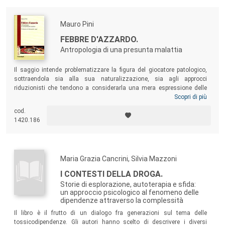
Mauro Pini
FEBBRE D'AZZARDO.
Antropologia di una presunta malattia
Il saggio intende problematizzare la figura del giocatore patologico,
sottraendola sia alla sua naturalizzazione, sia agli approcci
riduzionisti che tendono a considerarla una mera espressione delle
contraddizioni della società dei consumi, per stimolarne una
Scopri di più
rappresentazione più complessa e articolata: basti pensare alla
cod.
presenza di ludopatie in epoche preindustriali o in popolazioni indigene
1420.186
precoloniali e, nel contempo, alla loro assenza in diverse aree del
pianeta.
Maria Grazia Cancrini, Silvia Mazzoni
I CONTESTI DELLA DROGA.
Storie di esplorazione, autoterapia e sfida:
un approccio psicologico al fenomeno delle
dipendenze attraverso la complessità
Il libro è il frutto di un dialogo fra generazioni sul tema delle
tossicodipendenze. Gli autori hanno scelto di descrivere i diversi