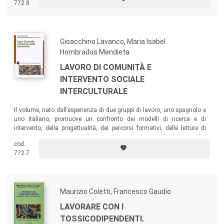
772.8
malessere.
Gioacchino Lavanco, Maria Isabel
Hombrados Mendieta
LAVORO DI COMUNITÀ E
INTERVENTO SOCIALE
INTERCULTURALE
Il volume, nato dall’esperienza di due gruppi di lavoro, uno spagnolo e
uno italiano, promuove un confronto dei modelli di ricerca e di
intervento, della progettualità, dei percorsi formativi, delle letture di
problemi e processi, e delle
best practies
sul tema del rapporto fra
cod.
intervento e processi di sviluppo di comunità.
772.7
Maurizio Coletti, Francesco Gaudio
LAVORARE CON I
TOSSICODIPENDENTI.