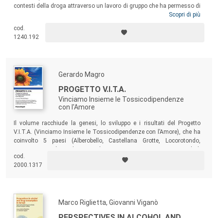
contesti della droga attraverso un lavoro di gruppo che ha permesso di
rispettare una pluralità di punti di vista. Questo lavoro è stato possibile
Scopri di più
attraverso il racconto di storie costruite grazie all’adozione di
cod.
strumenti che fanno parte della tradizione e del bagaglio culturale dei
1240.192
terapeuti familiari che in questo caso più che terapeuti sono ricercatori
di connessioni e significati di comportamenti agiti in una molteplicità
di contesti.
Gerardo Magro
PROGETTO V.I.T.A.
Vinciamo Insieme le Tossicodipendenze
con l'Amore
Il volume racchiude la genesi, lo sviluppo e i risultati del Progetto
V.I.T.A. (Vinciamo Insieme le Tossicodipendenze con l’Amore), che ha
coinvolto 5 paesi (Alberobello, Castellana Grotte, Locorotondo,
Putignano, Noci), con lo scopo di promuovere comportamenti e stili di
cod.
vita tali da evitare l’entrata nel drammatico tunnel delle dipendenze
2000.1317
patologiche.
Marco Riglietta, Giovanni Viganò
PERSPECTIVES IN ALCOHOL AND