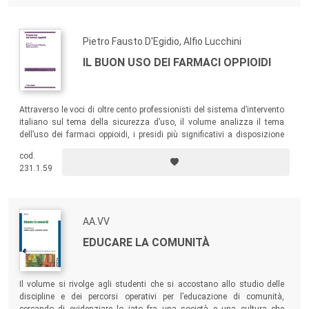
hanno contribuito alle numerose iniziative.
Pietro Fausto D'Egidio, Alfio Lucchini
IL BUON USO DEI FARMACI OPPIOIDI
Attraverso le voci di oltre cento professionisti del sistema d’intervento
italiano sul tema della sicurezza d’uso, il volume analizza il tema
dell’uso dei farmaci oppioidi, i presidi più significativi a disposizione
dei clinici nei Servizi delle Dipendenze per curare le persone con
cod.
dipendenza da eroina e oppiacei in genere.
231.1.59
AA.VV
EDUCARE LA COMUNITÀ
Il volume si rivolge agli studenti che si accostano allo studio delle
discipline e dei percorsi operativi per l’educazione di comunità,