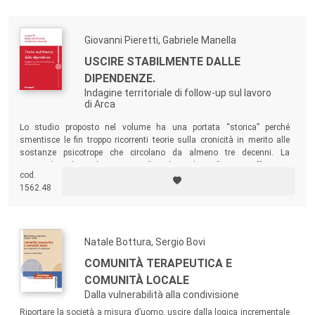
Giovanni Pieretti, Gabriele Manella
USCIRE STABILMENTE DALLE
DIPENDENZE.
Indagine territoriale di follow-up sul lavoro
di Arca
Lo studio proposto nel volume ha una portata “storica” perché
smentisce le fin troppo ricorrenti teorie sulla cronicità in merito alle
sostanze psicotrope che circolano da almeno tre decenni. La
tossicodipendenza è certamente “una brutta bestia”, ma se affrontata
cod.
con costanza e con il supporto di una buona rete territoriale può
1562.48
davvero essere domata, come testimonia il caso di Arca – Centro
Mantovano di Solidarietà.
Natale Bottura, Sergio Bovi
COMUNITÀ TERAPEUTICA E
COMUNITÀ LOCALE
Dalla vulnerabilità alla condivisione
Riportare la società a misura d’uomo, uscire dalla logica incrementale