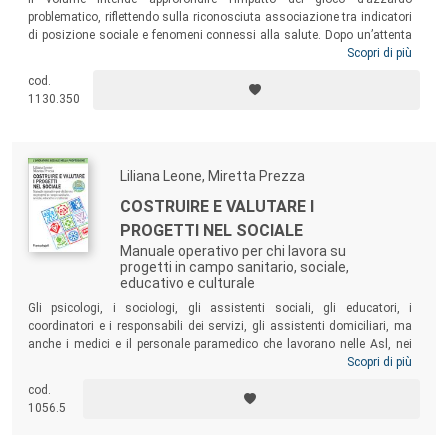
problematico, riflettendo sulla riconosciuta associazione tra indicatori
di posizione sociale e fenomeni connessi alla salute. Dopo un’attenta
descrizione delle politiche sul gambling e un’analisi sociologica del
Scopri di più
profilo dei giocatori problematici, il libro presenta la più recente ricerca
cod.
italiana dedicata ai costi sociali del fenomeno. Un testo per gli
1130.350
studenti dei corsi di Sociologia, Scienza Politica ed Economia, ma
anche per i policymaker interessati a conoscere dati e acquisire
metodologie per affrontare un tema al centro del dibattito pubblico.
Liliana Leone, Miretta Prezza
COSTRUIRE E VALUTARE I
PROGETTI NEL SOCIALE
Manuale operativo per chi lavora su
progetti in campo sanitario, sociale,
educativo e culturale
Gli psicologi, i sociologi, gli assistenti sociali, gli educatori, i
coordinatori e i responsabili dei servizi, gli assistenti domiciliari, ma
anche i medici e il personale paramedico che lavorano nelle Asl, nei
Comuni, nel privato sociale ma anche nelle aziende, nella scuola o
Scopri di più
come liberi professionisti, sempre più spesso sono chiamati a lavorare
cod.
per o su progetti. Questo manuale si rivolge sia agli studenti sia agli
1056.5
operatori che già stanno lavorando su progetti, e costituisce
un’occasione per approfondire o sistematizzare le conoscenze e