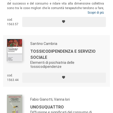
del successo e del consumo e ridare vita alla dimensione collettiva
sono tra le cose migliori che le comunità terapeutiche tendono a fare,
valendosi in realtà di quel millenario patrimonio di cultura contadina di
Scopri di più
cui il nostro paese è dotato. Le radici delle comunità terapeutiche
cod.
poggiano sulle radici più profonde della cultura rurale italiana. Prima
1563.57
che sia del tutto tardi, è ora di ritrovarle.
Santino Cambria
TOSSICODIPENDENZA E SERVIZIO
SOCIALE
Elementi di psichiatria delle
tossicodipendenze
cod.
1563.44
Fabio Gianotti, Vanna Iori
UNOSUQUATTRO
Diffusione e significati del consumo di