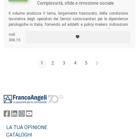
Complessità, sfide e rimozione sociale
Il volume analizza il tema, largamente trascurato, della condizione
lavorativa degli operatori dei Servizi socio-sanitari per le dipendenze
patologiche in Italia, fornendo ad addetti e policy makers indicazioni
sistematiche per dare corpo a politiche urgenti di qualificazione e
cod.
sviluppo del settore.
306.15
1
2
3
4
5
Footer
LA TUA OPINIONE
CATALOGHI