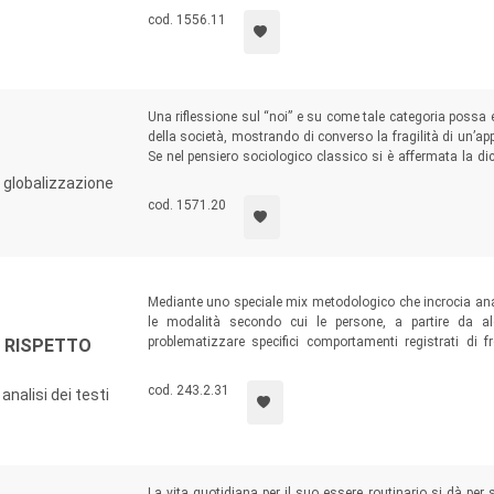
formative alle problematiche organizzative.
cod. 1556.11
Una riflessione sul “noi” e su come tale categoria possa e
della società, mostrando di converso la fragilità di un’appl
Se nel pensiero sociologico classico si è affermata la di
chiedersi se ci sono espressioni della comunità che 
a globalizzazione
postmoderna, un’epoca che alla globalizzazione pervasiva
cod. 1571.20
Mediante uno speciale mix metodologico che incrocia anali
le modalità secondo cui le persone, a partire da alc
problematizzare specifici comportamenti registrati di fr
E RISPETTO
dinamiche che hanno luogo nel momento in cui “tipi 
comportamenti che violano sistematicamente alcune n
cod. 243.2.31
analisi dei testi
sanzione sociale.
La vita quotidiana per il suo essere routinario si dà per