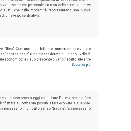
a vita sociale e/o personale. La cura della cerimonia deve
imonialisti, che nella modernità rappresentano una nuova
 di un evento celebrativo.
élites? Con uno stile brillante, numerose interviste e
sse “aspirazionale” (una classe dotata di un alto livello di
ale economico) e il suo crescente divario rispetto alle altre
 2017, è una lettura per chiunque voglia comprendere la
Scopri di più
ontinuano ancora oggi ad attirare l’attenzione e a fare
di riflettere su come sia possibile fare evolvere le sue idee,
ia necessario in un certo senso “tradirle”. Sia necessario