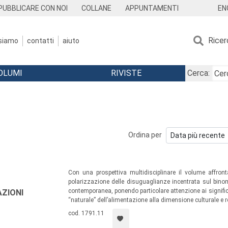
EN
PUBBLICARE CON NOI
COLLANE
APPUNTAMENTI
Ricer
 siamo
contatti
aiuto
OLUMI
RIVISTE
Cerca:
Ordina per
Con una prospettiva multidisciplinare il volume affront
polarizzazione delle disuguaglianze incentrata sul bino
contemporanea, ponendo particolare attenzione ai significa
AZIONI
“naturale” dell’alimentazione alla dimensione culturale e r
cod. 1791.11