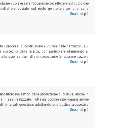
olume vuole essere l’occasione per riflettere sul ruolo che
dell’attore sociale, sul ruolo genitoriale per una sana
di vita poco salutari, sulle certificazioni alimentari e sul
Scopri di più
a i processi di costruzione culturale delle narrazioni sul
a sostegno della ricerca, con particolare riferimento al
 nella scienza permette di decostruire le rappresentazioni
rnativi e le autorità accademiche. Le pratiche discorsive e
Scopri di più
scono l’ambito di interesse principale del testo.
o titolo nei settori della produzione di cultura, anche in
tive in essi realizzate. Tuttavia occorre interrogarsi anche
 affronta tali questioni adottando una duplice prospettiva
i coproduzione tra imprese teatrali operanti in Campania.
Scopri di più