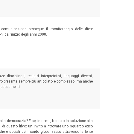
a comunicazione prosegue il monitoraggio delle diete
ni dall’inizio degli anni 2000.
 disciplinari, registri interpretativi, linguaggi diversi,
stro presente sempre più articolato e complesso, ma anche
 spaesamenti.
a democrazia? E se, insieme, fossero la soluzione alla
a di questo libro: un invito a ritrovare uno sguardo etico
iche e sociali del mondo globalizzato attraverso la lente