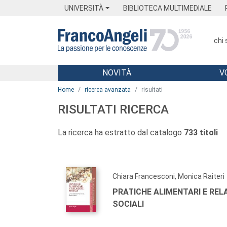
Menu
Main content
Footer
Menu
UNIVERSITÀ
BIBLIOTECA MULTIMEDIALE
chi
NOVITÀ
V
Main content
Home
ricerca avanzata
risultati
RISULTATI RICERCA
La ricerca ha estratto dal catalogo
733 titoli
Chiara Francesconi, Monica Raiteri
PRATICHE ALIMENTARI E REL
SOCIALI