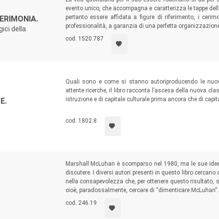
evento unico, che accompagna e caratterizza le tappe dell
pertanto essere affidata a figure di riferimento, i cer
ERIMONIA.
professionalità, a garanzia di una perfetta organizzazione
ici della
cod. 1520.787
Quali sono e come si stanno autoriproducendo le nuove 
attente ricerche, il libro racconta l’ascesa della nuova cla
istruzione e di capitale culturale prima ancora che di capit
E.
classi sociali. Scelto da The Economist come Best Books
vita delle moderne città e la loro cultura.
cod. 1802.8
Marshall McLuhan è scomparso nel 1980, ma le sue idee c
discutere. I diversi autori presenti in questo libro cercano 
nella consapevolezza che, per ottenere questo risultato, s
cioè, paradossalmente, cercare di “dimenticare McLuhan”.
cod. 246.19