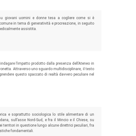
va su giovani uomini e donne tesa a cogliere come si è
omune in tema di generatività e procreazione, in seguito
medicalmente assistita.
o indagare l’impatto prodotto dalla presenza dell’Ateneo in
Veronetta. Attraverso uno sguardo multidisciplinare, il testo
mprendere questo spaccato di realtà davvero peculiare nel
orica e soprattutto sociologica lo stile alimentare di un
adana, sull’asse Nord-Sud, e fra il Mincio e il Chiese, su
 territori in questione lungo alcune direttrici peculiari, fra
istiche fondamentali.