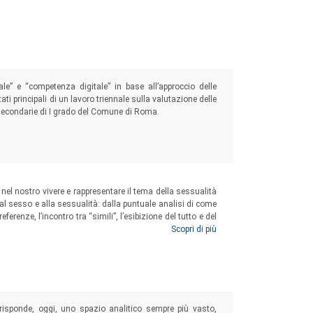
iale” e “competenza digitale” in base all’approccio delle
ultati principali di un lavoro triennale sulla valutazione delle
secondarie di I grado del Comune di Roma.
nel nostro vivere e rappresentare il tema della sessualità
l sesso e alla sessualità: dalla puntuale analisi di come
ferenze, l’incontro tra “simili”, l’esibizione del tutto e del
eppure perfettamente “normalizzate” all’interno del web, sino
Scopri di più
e nuove tecnologie nel futuro.
risponde, oggi, uno spazio analitico sempre più vasto,