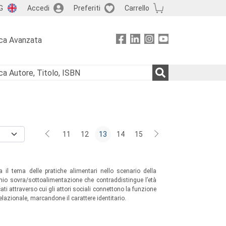
G
Accedi
Preferiti
Carrello
ca Avanzata
11
12
13
14
15
a il tema delle pratiche alimentari nello scenario della
mio sovra/sottoalimentazione che contraddistingue l’età
ti attraverso cui gli attori sociali connettono la funzione
elazionale, marcandone il carattere identitario.