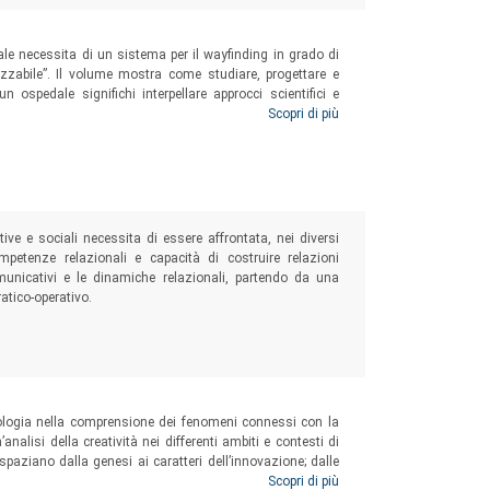
ale necessita di un sistema per il wayfinding in grado di
rizzabile”. Il volume mostra come studiare, progettare e
ospedale significhi interpellare approcci scientifici e
o set di pittogrammi per la comunicazione sanitaria
Scopri di più
L’Isola
ui comprensibilità è stata testata nel contesto culturale (e
ve e sociali necessita di essere affrontata, nei diversi
ompetenze relazionali e capacità di costruire relazioni
omunicativi e le dinamiche relazionali, partendo da una
ratico-operativo.
ciologia nella comprensione dei fenomeni connessi con la
analisi della creatività nei differenti ambiti e contesti di
i spaziano dalla genesi ai caratteri dell’innovazione; dalle
mensione micro alle implicazioni sociali; dalle dinamiche
Scopri di più