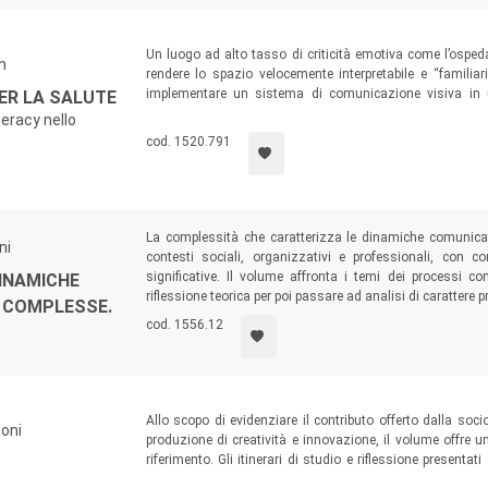
Un luogo ad alto tasso di criticità emotiva come l’osped
n
rendere lo spazio velocemente interpretabile e “familia
implementare un sistema di comunicazione visiva in un 
ER LA SALUTE
competenze eterogenei. Lo studio illustra quindi il nuov
teracy nello
dei pittogrammi
, primo insieme
open source
di figure la c
cod. 1520.791
multiculturale) italiano.
La complessità che caratterizza le dinamiche comunicati
ni
contesti sociali, organizzativi e professionali, con c
significative. Il volume affronta i temi dei processi c
DINAMICHE
riflessione teorica per poi passare ad analisi di carattere p
À COMPLESSE.
cod. 1556.12
Allo scopo di evidenziare il contributo offerto dalla so
doni
produzione di creatività e innovazione, il volume offre un’
riferimento. Gli itinerari di studio e riflessione presentat
riflessioni teoriche alle applicazioni pratiche; dalla di