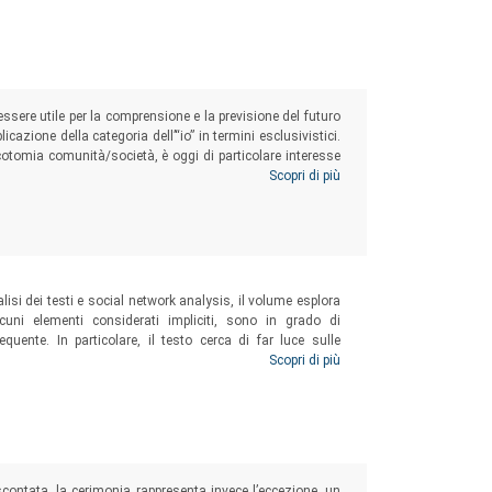
ssere utile per la comprensione e la previsione del futuro
icazione della categoria dell’“io” in termini esclusivistici.
cotomia comunità/società, è oggi di particolare interesse
resistono, riemergono o assumono nuove forme in epoca
Scopri di più
 accosta una persistente “voglia di comunità”.
si dei testi e social network analysis, il volume esplora
uni elementi considerati impliciti, sono in grado di
equente. In particolare, il testo cerca di far luce sulle
riflessivi” diversi sono chiamati a confrontarsi su
Scopri di più
orme giuridiche, ma che pare non incorrano in alcuna
 scontata, la cerimonia rappresenta invece l’eccezione, un