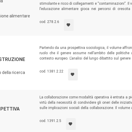
la
stimolante e ricco di collegamenti e “contaminazioni”. Il v
l’educazione alimentare gioca nei percorsi di crescita 
alimentazione, sulle problematiche odierne riferite a stili 
isione alimentare
rapporto tra cibo e religione.
cod. 278.2.6
Partendo da una prospettiva sociologica, il volume affront
ruolo che il genere assume nell’ambito delle politiche 
contesto europeo. L’analisi del lungo dibattito sul genere
OSTRUZIONE
offerte dai due principali protagonisti, gli organismi gove
istituzionali che sostanziano tali rappresentazioni costitui
cod. 1381.2.22
po della ricerca
La collaborazione come modalità operativa è entrata a pien
virtù della necessità di condividere gli oneri delle inizia
sulle implicazioni sociali della collaborazione. Il volume
SPETTIVA
teorica e metodologica applicata a una ricerca sulle reti d
cod. 1391.2.5