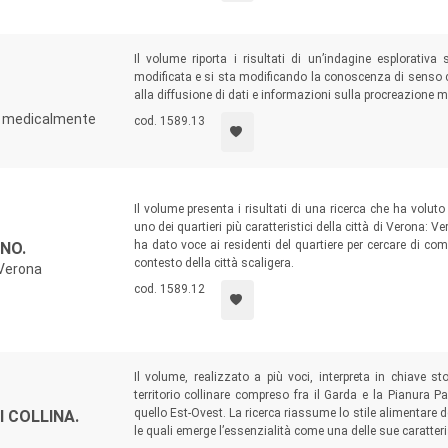
Il volume riporta i risultati di un’indagine esplorati
modificata e si sta modificando la conoscenza di senso c
alla diffusione di dati e informazioni sulla procreazione 
ne medicalmente
cod. 1589.13
Il volume presenta i risultati di una ricerca che ha volut
uno dei quartieri più caratteristici della città di Verona: 
ha dato voce ai residenti del quartiere per cercare di co
NO.
contesto della città scaligera.
 Verona
cod. 1589.12
Il volume, realizzato a più voci, interpreta in chiave st
territorio collinare compreso fra il Garda e la Pianura P
quello Est-Ovest. La ricerca riassume lo stile alimentare dei
 COLLINA.
le quali emerge l’essenzialità come una delle sue caratter