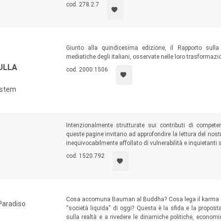
cod. 278.2.7
Giunto alla quindicesima edizione, il Rapporto sull
mediatiche degli italiani, osservate nelle loro trasformazio
ULLA
cod. 2000.1506
system
Intenzionalmente strutturate sui contributi di competenze
queste pagine invitano ad approfondire la lettura del no
inequivocabilmente affollato di vulnerabilità e inquietanti
cod. 1520.792
Cosa accomuna Bauman al Buddha? Cosa lega il karma all
Paradiso
“società liquida” di oggi? Questa è la sfida e la propost
sulla realtà e a rivedere le dinamiche politiche, econom