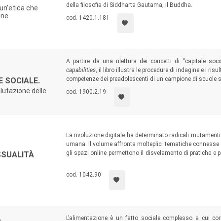
della filosofia di Siddharta Gautama, il Buddha.
un'etica che
ane
cod. 1420.1.181
A partire da una rilettura dei concetti di “capitale soc
capabilities
, il libro illustra le procedure di indagine e i ris
competenze dei preadolescenti di un campione di scuole 
E SOCIALE.
lutazione delle
cod. 1900.2.19
La rivoluzione digitale ha determinato radicali mutamenti 
umana. Il volume affronta molteplici tematiche connesse a
gli spazi online permettono il disvelamento di pratiche e pre
SSUALITÀ
niente, il testo ci conduce all’analisi di pratiche illegali 
ad arrivare a una presentazione di ciò che ci promettono l
cod. 1042.90
L’alimentazione è un fatto sociale complesso a cui cor