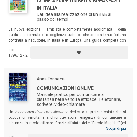
COME APRIRE UN BED & BREAKFAST
IN ITALIA
Dall'idea alla realizzazione di un B&B al
passo coi tempi
La nuova edizione – ampliata e completamente aggiornata – della
guida alla formula di accoglienza turistica che ancora tanta fortuna
continua a riscuotere, in Italia e in Europa. Una guida completa con
tutte le informazioni pratiche per esaltare al massimo livello i punti di
cod.
forza del Bed & Breakfast nei confronti delle formule concorrenti.
1796.127.2
Anna Fonseca
COMUNICAZIONI ONLIVE
Manuale pratico per comunicare a
distanza nella vendita efficace. Telefonare,
scrivere, video-chiamare
Un
vademecum della comunicazione
dedicato al professionista che si
occupa di vendita, e a chiunque abbia l’esigenza di comunicare a
distanza in modo efficace. Grazie all’aiuto delle “Parole Magiche” (ed
evitando le “Parole Tragiche”) il lettore imparerà a porre correttamente
Scopri di più
le domande di scouting e a usare al meglio la voce nelle differenti