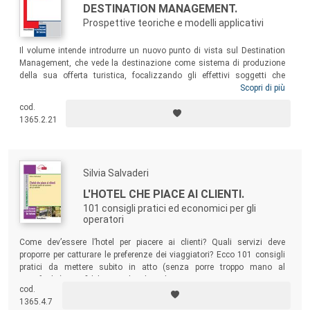
DESTINATION MANAGEMENT.
Prospettive teoriche e modelli applicativi
Il volume intende introdurre un nuovo punto di vista sul Destination
Management, che vede la destinazione come sistema di produzione
della sua offerta turistica, focalizzando gli effettivi soggetti che
concepiscono, progettano, implementano, vendono e gestiscono i
Scopri di più
prodotti turistici da essa generati. Il libro si rivolge a studiosi,
cod.
consulenti e studenti, ma anche a business manager e pubblici
1365.2.21
amministratori interessati ad approfondire l’articolata tematica del
destination management.
Silvia Salvaderi
L'HOTEL CHE PIACE AI CLIENTI.
101 consigli pratici ed economici per gli
operatori
Come dev’essere l’hotel per piacere ai clienti? Quali servizi deve
proporre per catturare le preferenze dei viaggiatori? Ecco 101 consigli
pratici da mettere subito in atto (senza porre troppo mano al
portafoglio) per fidelizzare la clientela, conquistare nuovi ospiti e
cod.
sorprenderli con dettagli inediti e di grande effetto.
1365.4.7