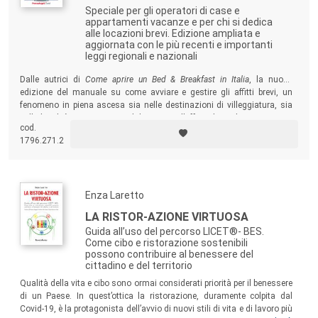
Speciale per gli operatori di case e
appartamenti vacanze e per chi si dedica
alle locazioni brevi. Edizione ampliata e
aggiornata con le più recenti e importanti
leggi regionali e nazionali
Dalle autrici di
Come aprire un Bed & Breakfast in Italia
, la nuova
edizione del manuale su come avviare e gestire gli affitti brevi, un
fenomeno in piena ascesa sia nelle destinazioni di villeggiatura, sia
nelle località caratterizzate dal turismo d’affari, di studio, sanitario e
cod.
degli eventi.
1796.271.2
Enza Laretto
LA RISTOR-AZIONE VIRTUOSA
Guida all’uso del percorso LICET®- BES.
Come cibo e ristorazione sostenibili
possono contribuire al benessere del
cittadino e del territorio
Qualità della vita e cibo sono ormai considerati priorità per il benessere
di un Paese. In quest’ottica la ristorazione, duramente colpita dal
Covid-19, è la protagonista dell’avvio di nuovi stili di vita e di lavoro più