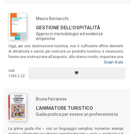
Mauro Bernacchi
GESTIONE DELL'OSPITALITÀ
Approcci metodologici ed evidenze
empiriche
Oggi, per una destinazione turistica, non è sufficiente offrire elementi
di attrattività e servizi per costruire un prodotto turistico: è necessario
fornire una motivazione all’acquisto. Allo stesso modo, impostare una
politica di prezzo ipotizzando che l’offerta di alloggio sia uniforme non
Scopri di più
sembra essere una corretta applicazione del revenue management. I
cod.
contributi raccolti nel libro cercano di dare una soluzione a queste
1365.2.22
problematiche senza trascurare l’importanza di valorizzare, anche nel
settore turistico, le diversità culturali espresse dalle risorse umane.
Bruna Ferrarese
L'ANIMATORE TURISTICO
Guida pratica per essere un professionista
La prima guida che – con un linguaggio semplice, numerosi esempi
pratici e riferimenti per ulteriori approfondimenti – aiuta a orientarsi nel