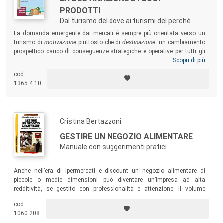
PRODOTTI
Dal turismo del dove ai turismi del perché
La domanda emergente dai mercati è sempre più orientata verso un
turismo di
motivazione
piuttosto che di
destinazione
: un cambiamento
prospettico carico di conseguenze strategiche e operative per tutti gli
attori del turismo. Il libro sviluppa tale prospettiva, che impone un
Scopri di più
radicale ripensamento dei tradizionali approcci e strumenti al
cod.
destination management
. Un testo per quanti, in veste di business
1365.4.10
manager o di pubblici amministratori, sono impegnati per innovare
approcci tradizionali ad aprire prospettive inedite.
Cristina Bertazzoni
GESTIRE UN NEGOZIO ALIMENTARE
Manuale con suggerimenti pratici
Anche nell’era di ipermercati e discount un negozio alimentare di
piccole o medie dimensioni può diventare un’impresa ad alta
redditività, se gestito con professionalità e attenzione. Il volume
intende offrire a tutti coloro che intendono aprire un negozio
cod.
alimentare, o che da tempo lo stanno gestendo, un’opportunità di
1060.208
crescita professionale per affrontare con competenza le sfide del