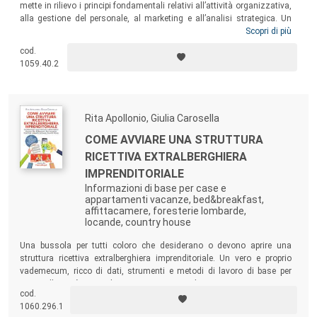
mette in rilievo i principi fondamentali relativi all’attività organizzativa,
alla gestione del personale, al marketing e all’analisi strategica. Un
manuale principalmente rivolto alla formazione universitaria e a tutti i
Scopri di più
corsi specialistici che affrontano i problemi inerenti alla gestione delle
cod.
imprese turistiche, ma anche a imprenditori, manager, esperti del
1059.40.2
settore turistico che intendano confrontare la loro esperienza specifica
con le argomentazioni proposte.
Rita Apollonio, Giulia Carosella
COME AVVIARE UNA STRUTTURA
RICETTIVA EXTRALBERGHIERA
IMPRENDITORIALE
Informazioni di base per case e
appartamenti vacanze, bed&breakfast,
affittacamere, foresterie lombarde,
locande, country house
Una bussola per tutti coloro che desiderano o devono aprire una
struttura ricettiva extralberghiera imprenditoriale. Un vero e proprio
vademecum, ricco di dati, strumenti e metodi di lavoro di base per
avviare l’attività e gestirla con una consapevolezza maggiore.
cod.
1060.296.1