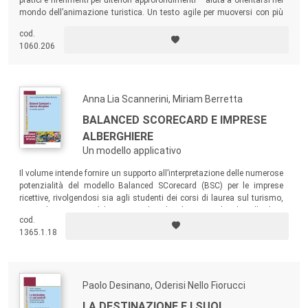
mondo dell’animazione turistica. Un testo agile per muoversi con più
sicurezza nella ricerca di un ingaggio.
cod.
1060.206
Anna Lia Scannerini, Miriam Berretta
BALANCED SCORECARD E IMPRESE
ALBERGHIERE
Un modello applicativo
Il volume intende fornire un supporto all’interpretazione delle numerose
potenzialità del modello Balanced SCorecard (BSC) per le imprese
ricettive, rivolgendosi sia agli studenti dei corsi di laurea sul turismo,
sia agli operatori del settore che desiderino applicarlo alla loro
cod.
impresa.
1365.1.18
Paolo Desinano, Oderisi Nello Fiorucci
LA DESTINAZIONE E I SUOI