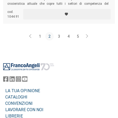
crocieristica attuale che copre tutti i settori di competenza del
Commissario di Bordo, dall’Ufficio Ricevimento fino alla gestione del
cod.
personale, passando attraverso la Cucina, la Ristorazione,
1044.91
l’Intrattenimento, il Casino, il Duty Free e la Spa.
1
2
3
4
5
Footer
LA TUA OPINIONE
CATALOGHI
CONVENZIONI
LAVORARE CON NOI
LIBRERIE