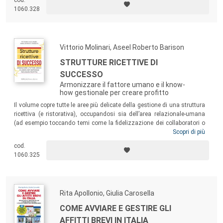
cod.
occasioni. Troverà inoltre indicazioni per ascoltare in modo
1060.328
partecipativo e, in generale, assumere l’approccio più adeguato a
telefonare, scrivere, video-chiamare e scrivere in chat.
Vittorio Molinari, Aseel Roberto Barison
STRUTTURE RICETTIVE DI
SUCCESSO
Armonizzare il fattore umano e il know-
how gestionale per creare profitto
Il volume copre tutte le aree più delicate della gestione di una struttura
ricettiva (e ristorativa), occupandosi sia dell’area relazionale-umana
(ad esempio toccando temi come la fidelizzazione dei collaboratori o
la formazione del personale) sia di quella operativa e di marketing (ad
Scopri di più
esempio affrontando argomenti come il Brand Positioning o il
cod.
Revenue). Un testo particolarmente indicato per chi possiede o lavora
1060.325
in una struttura ad alto impatto relazionale, per mettere a fuoco
elementi della propria organizzazione che possono essere curati in
modo più funzionale.
Rita Apollonio, Giulia Carosella
COME AVVIARE E GESTIRE GLI
AFFITTI BREVI IN ITALIA