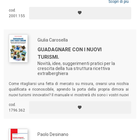
attenti ai bisogni economici, sociali e ambientali. Questa guida vuole
Scopri di più
aiutare gli operatori della ristorazione (commerciale e collettiva), chi
cod.
elabora capitolati e anche i clienti/utenti a collaborare in modo
2001.155
organizzato e far proprie e applicare le 8 fasi del percorso di sviluppo
sostenibile partecipato LICET®-BES.
Giulia Carosella
GUADAGNARE CON I NUOVI
TURISMI.
Novità, idee, suggerimenti pratici per la
crescita della tua struttura ricettiva
extralberghiera
Come ritagliarsi una fetta di mercato su misura, crearsi una nicchia
qualificata e riconoscibile, aprendo la porta della propria dimora ai
nuovi turismi innovativi? Il manuale vi mostrerà chi sono i vostri nuovi
clienti, perché possono essere importanti per voi e come soddisfare le
cod.
loro aspettative.
1796.362
Paolo Desinano