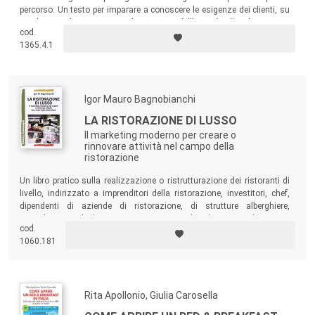
percorso. Un testo per imparare a conoscere le esigenze dei clienti, su
cui basare il continuo miglioramento dell’attività alberghiera, una
cod.
professione tanto affascinante quanto difficile da esercitare.
1365.4.1
Igor Mauro Bagnobianchi
LA RISTORAZIONE DI LUSSO
Il marketing moderno per creare o
rinnovare attività nel campo della
ristorazione
Un libro pratico sulla realizzazione o ristrutturazione dei ristoranti di
livello, indirizzato a imprenditori della ristorazione, investitori, chef,
dipendenti di aziende di ristorazione, di strutture alberghiere,
consulenti, studi di progettazione, maitre di sala, maitre de cucine,
cod.
cuochi, giornalisti, innovatori ed appassionati del settore.
1060.181
Rita Apollonio, Giulia Carosella