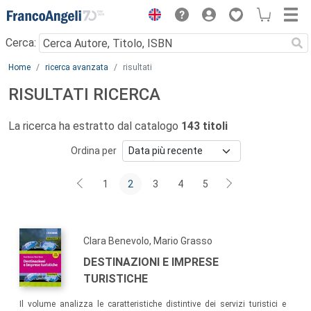
Menu
Cerca:
Main content
Home
ricerca avanzata
risultati
RISULTATI RICERCA
La ricerca ha estratto dal catalogo
143 titoli
Ordina per
1
2
3
4
5
Clara Benevolo, Mario Grasso
DESTINAZIONI E IMPRESE
TURISTICHE
Il volume analizza le caratteristiche distintive dei servizi turistici e