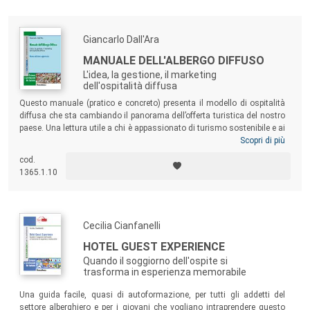
mercato e della concorrenza.
Giancarlo Dall'Ara
MANUALE DELL'ALBERGO DIFFUSO
L'idea, la gestione, il marketing
dell'ospitalità diffusa
Questo manuale (pratico e concreto) presenta il modello di ospitalità
diffusa che sta cambiando il panorama dell’offerta turistica del nostro
paese. Una lettura utile a chi è appassionato di turismo sostenibile e ai
gestori di altre forme di ospitalità quali i B&B e le aziende
Scopri di più
agrituristiche. Indicato anche per gli architetti e gli amministratori
cod.
interessati a delineare un progetto di rivitalizzazione e di sviluppo di
1365.1.10
un borgo o di un centro storico.
Cecilia Cianfanelli
HOTEL GUEST EXPERIENCE
Quando il soggiorno dell'ospite si
trasforma in esperienza memorabile
Una guida facile, quasi di autoformazione, per tutti gli addetti del
settore alberghiero e per i giovani che vogliano intraprendere questo