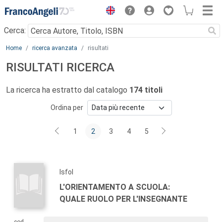
Menu
Cerca:
Main content
Home
ricerca avanzata
risultati
RISULTATI RICERCA
La ricerca ha estratto dal catalogo
174 titoli
Ordina per
1
2
3
4
5
Isfol
L'ORIENTAMENTO A SCUOLA:
QUALE RUOLO PER L'INSEGNANTE