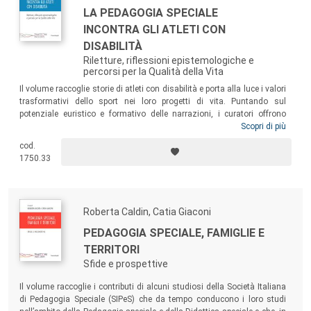
LA PEDAGOGIA SPECIALE
INCONTRA GLI ATLETI CON
DISABILITÀ
Riletture, riflessioni epistemologiche e
percorsi per la Qualità della Vita
Il volume raccoglie storie di atleti con disabilità e porta alla luce i valori
trasformativi dello sport nei loro progetti di vita. Puntando sul
potenziale euristico e formativo delle narrazioni, i curatori offrono
diversi percorsi di approfondimento all’interno dello scenario della
Scopri di più
Pedagogia speciale. Un testo consigliato sia a studenti in formazione
cod.
verso la professione di educatore, pedagogista, docente, insegnante di
1750.33
sostegno, sia a professionisti già in servizio.
Roberta Caldin, Catia Giaconi
PEDAGOGIA SPECIALE, FAMIGLIE E
TERRITORI
Sfide e prospettive
Il volume raccoglie i contributi di alcuni studiosi della Società Italiana
di Pedagogia Speciale (SIPeS) che da tempo conducono i loro studi