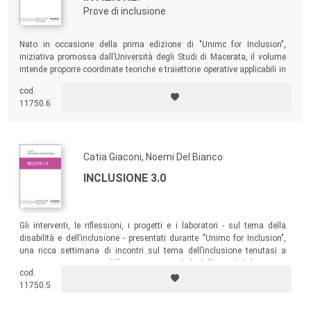
Prove di inclusione
Nato in occasione della prima edizione di "Unimc for Inclusion",
iniziativa promossa dall’Università degli Studi di Macerata, il volume
intende proporre coordinate teoriche e traiettorie operative applicabili in
plurali contesti inclusivi formativi. Il paradigma dell’inclusione viene
cod.
pertanto indagato in ragione delle sue declinazioni, attraverso una
11750.6
molteplicità di approfondimenti tematici.
Catia Giaconi, Noemi Del Bianco
INCLUSIONE 3.0
Gli interventi, le riflessioni, i progetti e i laboratori - sul tema della
disabilità e dell’inclusione - presentati durante "Unimc for Inclusion",
una ricca settimana di incontri sul tema dell’inclusione tenutasi a
Macerata in occasione della Giornata Mondiale della Disabilità.
cod.
11750.5