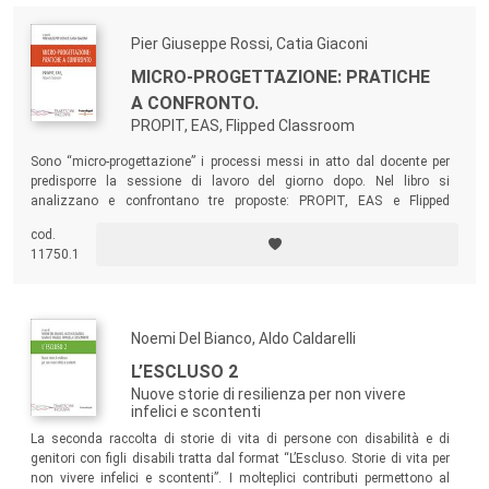
Pier Giuseppe Rossi, Catia Giaconi
MICRO-PROGETTAZIONE: PRATICHE
A CONFRONTO.
PROPIT, EAS, Flipped Classroom
Sono “micro-progettazione” i processi messi in atto dal docente per
predisporre la sessione di lavoro del giorno dopo. Nel libro si
analizzano e confrontano tre proposte: PROPIT, EAS e Flipped
Classroom. Benché ciascuno abbia caratteristiche proprie, tali modelli
cod.
condividono l’attenzione alla micro-progettazione, la focalizzazione
11750.1
sull’azione e l’interesse a favorire un atteggiamento attivo e
consapevole da parte degli studenti.
Noemi Del Bianco, Aldo Caldarelli
L’ESCLUSO 2
Nuove storie di resilienza per non vivere
infelici e scontenti
La seconda raccolta di storie di vita di persone con disabilità e di
genitori con figli disabili tratta dal format “L’Escluso. Storie di vita per
non vivere infelici e scontenti”. I molteplici contributi permettono al