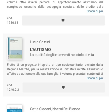
volume offre diversi percorsi di approfondimento all’interno del
complesso scenario della pedagogia speciale: dallo studio delle
famiglie con disabilità, alla valorizzazione dei processi di
Scopri di più
autodeterminazione e di emancipazione delle persone con disabilità,
cod.
alla promozione dei progetti di vita e delle diverse e possibili traiettorie
1750.18
di senso. Un testo per studenti in formazione – verso la professione di
educatore, di docente, di insegnante di sostegno, di pedagogista – o
per lettori attenti al “potere” delle storie di vita.
Lucio Cottini
L'AUTISMO
La qualità degli interventi nel ciclo di vita
Frutto di un progetto integrato di tipo socio-sanitario, avviato dalla
Regione Marche, per la realizzazione di iniziative rivolte all’individuo
affetto da autismo e alla sua famiglia, il volume presenta i contenuti di
un ampio piano di formazione del personale chiamato a operare nei
Scopri di più
diversi servizi. Raccoglie inoltre contributi che tendono a inquadrare la
cod.
patologia alla luce delle più recenti acquisizioni della ricerca e modelli
1240.2.2
di intervento implementabili nell’intero ciclo di vita.
Catia Giaconi, Noemi Del Bianco