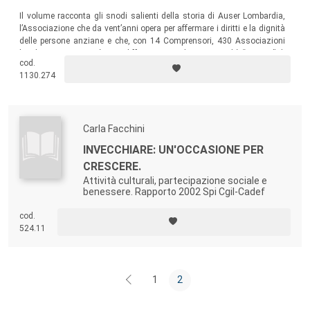
Il volume racconta gli snodi salienti della storia di Auser Lombardia,
l’Associazione che da vent’anni opera per affermare i diritti e la dignità
delle persone anziane e che, con 14 Comprensori, 430 Associazioni
locali e 70.000 soci, è oggi diffusa in tutta la regione ed è “motore” di
cod.
una impressionante serie di iniziative gestite dai suoi 14.500
1130.274
volontari.
Carla Facchini
INVECCHIARE: UN'OCCASIONE PER
CRESCERE.
Attività culturali, partecipazione sociale e
benessere. Rapporto 2002 Spi Cgil-Cadef
cod.
524.11
1
2