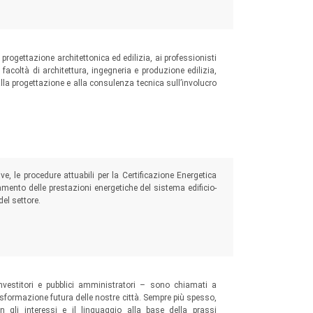
progettazione architettonica ed edilizia, ai professionisti
 facoltà di architettura, ingegneria e produzione edilizia,
lla progettazione e alla consulenza tecnica sull’involucro
ive, le procedure attuabili per la Certificazione Energetica
ioramento delle prestazioni energetiche del sistema edificio-
del settore.
investitori e pubblici amministratori – sono chiamati a
 trasformazione futura delle nostre città. Sempre più spesso,
on gli interessi e il linguaggio alla base della prassi