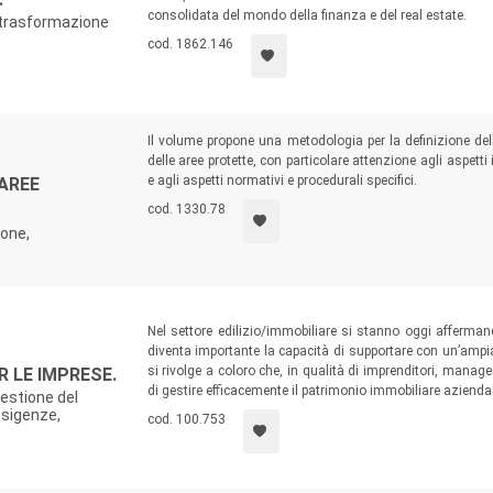
consolidata del mondo della finanza e del real estate.
di trasformazione
cod. 1862.146
Il volume propone una metodologia per la definizione del
delle aree protette, con particolare attenzione agli aspetti i
e agli aspetti normativi e procedurali specifici.
 AREE
cod. 1330.78
one,
Nel settore edilizio/immobiliare si stanno oggi affermand
diventa importante la capacità di supportare con un’ampi
si rivolge a coloro che, in qualità di imprenditori, manag
 LE IMPRESE.
di gestire efficacemente il patrimonio immobiliare azienda
estione del
esigenze,
cod. 100.753