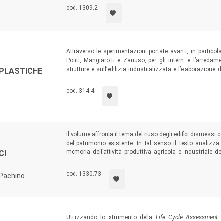
cod. 1309.2
Attraverso le sperimentazioni portate avanti, in particol
Ponti, Mangiarotti e Zanuso, per gli interni e l’arredam
strutture e sull’edilizia industrializzata e l’elaborazio
 PLASTICHE
dell’evoluzione delle materie plastiche nell’edilizia 
potenzialità applicative.
cod. 314.4
Il volume affronta il tema del riuso degli edifici dismess
del patrimonio esistente. In tal senso il testo analizza
memoria dell’attività produttiva agricola e industriale de
CI
interventi di recupero e parziale ricostruzione effett
dismesso.
cod. 1330.73
 Pachino
Utilizzando lo strumento della
Life Cycle Assessment