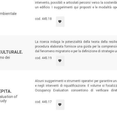
intervento, possibili e articolati percorsi verso la sosteni
un edificio. I suggerimenti qui proposti e le modalità op
Pubbliche Amministrazioni, l’imprenditoria privata e tut
ambientale
edilizio.
cod. 445.18
La ricerca indaga le potenzialità della teoria della resi
procedura elaborata fornisce una guida per la comprensio
dal fenomeno migratorio e per la definizione di strategie ur
RCULTURALE.
rno dei
cod. 445.19
Alcuni suggerimenti e strumenti operativi per garantire un
e negli interventi di riqualificazione. Il volume si foca
Occupancy Evaluation consentono di verificare dire
PITA.
oggettivamente “fragile”, le qualità fisico-spaziali più ad
aluation of
specifiche esigenze psicologiche.
study
cod. 445.17