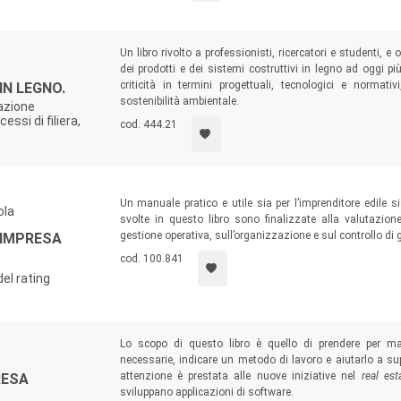
Un libro rivolto a professionisti, ricercatori e studenti, e
dei prodotti e dei sistemi costruttivi in legno ad oggi pi
criticità in termini progettuali, tecnologici e normat
 IN LEGNO.
sostenibilità ambientale.
tazione
essi di filiera,
cod. 444.21
Un manuale pratico e utile sia per l’imprenditore edile si
ola
svolte in questo libro sono finalizzate alla valutazione
gestione operativa, sull’organizzazione e sul controllo di 
'IMPRESA
cod. 100.841
del rating
Lo scopo di questo libro è quello di prendere per m
necessarie, indicare un metodo di lavoro e aiutarlo a supe
attenzione è prestata alle nuove iniziative nel
real est
RESA
sviluppano applicazioni di software.