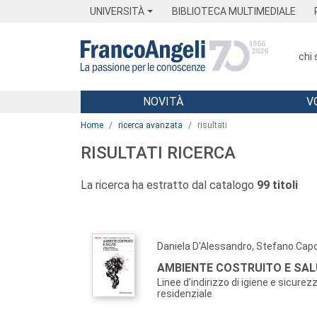
Menu
Main content
Footer
Menu
UNIVERSITÀ
BIBLIOTECA MULTIMEDIALE
chi
NOVITÀ
V
Main content
Home
ricerca avanzata
risultati
RISULTATI RICERCA
La ricerca ha estratto dal catalogo
99 titoli
Daniela D'Alessandro, Stefano Cap
AMBIENTE COSTRUITO E SAL
Linee d'indirizzo di igiene e sicurez
residenziale