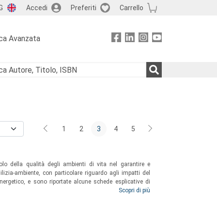
G
Accedi
Preferiti
Carrello
ca Avanzata
1
2
3
4
5
lo della qualità degli ambienti di vita nel garantire e
lizia-ambiente, con particolare riguardo agli impatti del
 energetico, e sono riportate alcune schede esplicative di
indirizzare le scelte verso soluzioni orientate al benessere,
Scopri di più