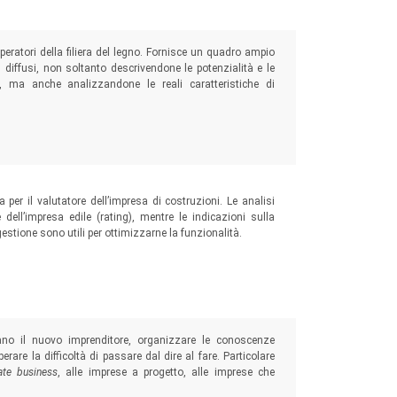
 operatori della filiera del legno. Fornisce un quadro ampio
ù diffusi, non soltanto descrivendone le potenzialità e le
ivi, ma anche analizzandone le reali caratteristiche di
a per il valutatore dell’impresa di costruzioni. Le analisi
 dell’impresa edile (rating), mentre le indicazioni sulla
gestione sono utili per ottimizzarne la funzionalità.
ano il nuovo imprenditore, organizzare le conoscenze
rare la difficoltà di passare dal dire al fare. Particolare
ate business
, alle imprese a progetto, alle imprese che