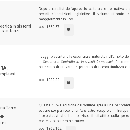
Dopo un’analisi dell’approccio culturale e normativo alla
recenti disposizioni legislative, il volume affronta 
maggiormente in uso.
rgetica in sistemi
cod. 1330.87
 tra istanze
I saggi presentano le esperienze maturate nell’ambito del
– Gestione e Controllo di Interventi Complessi
. L’interes
permesso di attivare un percorso di ricerca finalizzato 
RA.
valutazione e un’interpretazione di “tipo analitico-scientifico
complessi
procedurali.
cod. 1330.82
Questa nuova edizione del volume apre a una panoramica
ria Torre
esperienze più recenti di
land value recapture
in Europa e
interpretativi che hanno visto il dibattito sulla per
NE.
contenzioso amministrativo.
ure e
cod. 1862.162