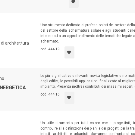
Uno strumento dedicato ai professionisti del settore della 
del settore della schermatura solare e agli studenti delle
interessati a un approfondimento delle tematiche legate a
schermato.
di architettura
cod. 444.19
Le più significative e rilevanti novità legislative e normat
ano
degli edifici; le possibili applicazioni finalizzate al migl
impianto. Presenta inoltre i contributi dei massimi esperti 
ENERGETICA
cod. 444.16
Un utile strumento per tutti coloro che – progettisti, 
contribuire alla definizione dei piani e dei progetti per la
infatti, architetti e urbanisti dovranno confrontarsi c
.