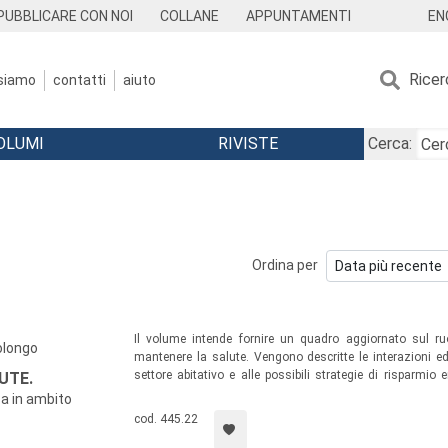
EN
PUBBLICARE CON NOI
COLLANE
APPUNTAMENTI
Ricer
 siamo
contatti
aiuto
OLUMI
RIVISTE
Cerca:
Ordina per
Il volume intende fornire un quadro aggiornato sul ruo
olongo
mantenere la salute. Vengono descritte le interazioni edi
settore abitativo e alle possibili strategie di risparmio
UTE.
supporto alla progettazione degli edifici residenziali, per 
za in ambito
alla tutela della salute e alla sostenibilità.
cod. 445.22