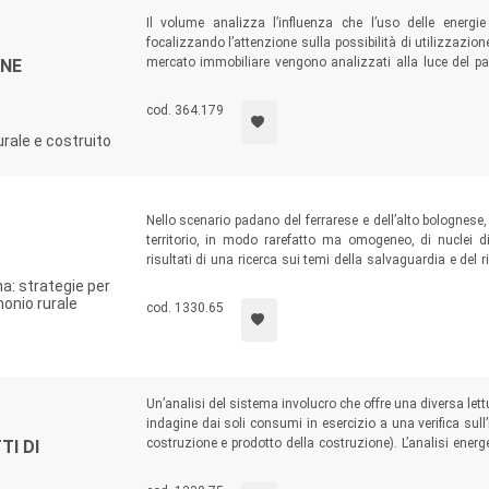
Il volume analizza l’influenza che l’uso delle energie
focalizzando l’attenzione sulla possibilità di utilizzazione
mercato immobiliare vengono analizzati alla luce del par
ONE
presentando una esemplificazione procedurale per la concr
crescendo o diminuendo di valor capitale.
cod. 364.179
urale e costruito
Nello scenario padano del ferrarese e dell’alto bolognese,
territorio, in modo rarefatto ma omogeneo, di nuclei d
risultati di una ricerca sui temi della salvaguardia e del 
ricercatori del Dipartimento di Architettura dell’Università 
na: strategie per
monio rurale
cod. 1330.65
Un’analisi del sistema involucro che offre una diversa lett
indagine dai soli consumi in esercizio a una verifica sull
costruzione e prodotto della costruzione). L’analisi energet
TI DI
principali linee guida per individuare metodologie di valu
dei consumi.