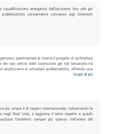
 riqualificazione energetica dell’esistente, fino alle più
le problematiche conservative connesse agli interventi
 percorso sperimentale di ricerca
Il progetto di architettura
se dei vari settori delle costruzioni per tali tematiche ha
ad analizzarne le articolate problematiche, offrendo una
” delle interrelazioni tra i cicli di processo e i vari aspetti
Scopri di più
 più ampia e di respiro internazionale, richiamando le
 negli Stati Uniti, e aggiorna il tema rispetto a quadri
equazione trasferirsi sempre più spesso nell’arena del