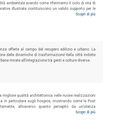
bilità ambientale avendo come riferimento il ciclo di vita di
erative illustrate costituiscono un valido supporto per le
ti coloro che a diverso titolo sono impegnati nel settore
Scopri di più
lienza offerte al campo del recupero edilizio e urbano. La
ne delle dinamiche di trasformazione della città indotte
bane mirate all’integrazione tra genti e culture diverse.
a migliore qualità architettonica nelle nuove realizzazioni
lizza in particolare sugli hospice, mostrando come le Post
ttamente, attraverso quanto percepito da un’utenza
eguate alla fruizione delle strutture e più rispondenti alle
Scopri di più