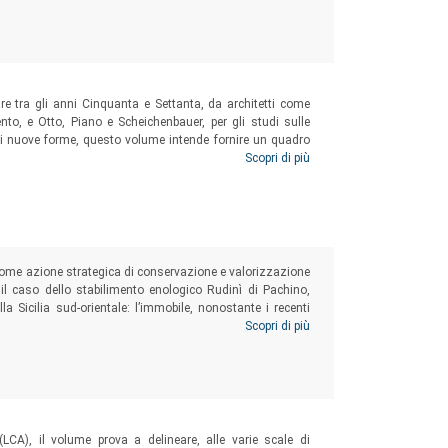
are tra gli anni Cinquanta e Settanta, da architetti come
ento, e Otto, Piano e Scheichenbauer, per gli studi sulle
ne di nuove forme, questo volume intende fornire un quadro
dal dopoguerra ai primi anni Novanta, evidenziandone le
Scopri di più
i come azione strategica di conservazione e valorizzazione
 il caso dello stabilimento enologico Rudinì di Pachino,
lla Sicilia sud-orientale: l’immobile, nonostante i recenti
uati dall’amministrazione comunale, è però ancora oggi
Scopri di più
(LCA), il volume prova a delineare, alle varie scale di