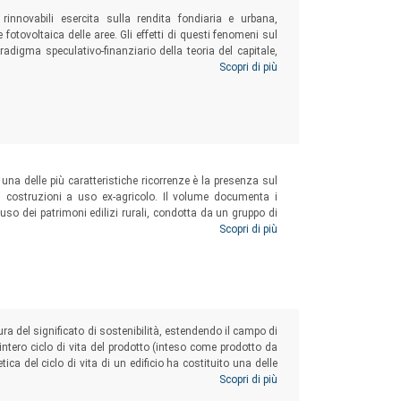
 rinnovabili esercita sulla rendita fondiaria e urbana,
 fotovoltaica delle aree. Gli effetti di questi fenomeni sul
adigma speculativo-finanziario della teoria del capitale,
etizzazione del saggio di capitalizzazione e la stima del
Scopri di più
 una delle più caratteristiche ricorrenze è la presenza sul
i costruzioni a uso ex-agricolo. Il volume documenta i
riuso dei patrimoni edilizi rurali, condotta da un gruppo di
di Ferrara nell’ambito del Progetto “VILLAS”.
Scopri di più
ura del significato di sostenibilità, estendendo il campo di
’intero ciclo di vita del prodotto (inteso come prodotto da
ica del ciclo di vita di un edificio ha costituito una delle
tazione che offrissero un quadro più completo e realistico
Scopri di più