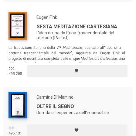
Eugen Fink
SESTA MEDITAZIONE CARTESIANA
L'idea di una dottrina trascendentale del
metodo (Parte I)
La traduzione italiana della
VIª Meditazione
, dedicata all’“Idea di una
dottrina trascendentale del metodo”, aggiunta da Eugen Fink al
progetto di riscrittura completa delle cinque
Meditazioni Cartesiane
, una
delle grandi conferenze di Husserl tenuta alla Sorbona di Parigi (1929).
cod.
Il testo, rimasto nel cassetto di Fink fino al 1988, presenta inoltre le
495.205
note di Husserl, che per ampi tratti ne accompagnarono la stesura.
Carmine Di Martino
OLTRE IL SEGNO
Derrida e l'esperienza dell'impossibile
cod.
495.131