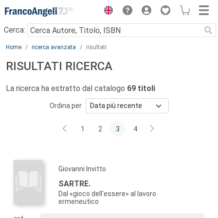
Menu
Cerca:
Main content
Home
ricerca avanzata
risultati
RISULTATI RICERCA
La ricerca ha estratto dal catalogo
69 titoli
Ordina per
1
2
3
4
Giovanni Invitto
SARTRE.
Dal «gioco dell'essere» al lavoro
ermeneutico