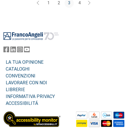
1
2
3
4
Footer
LA TUA OPINIONE
CATALOGHI
CONVENZIONI
LAVORARE CON NOI
LIBRERIE
INFORMATIVA PRIVACY
ACCESSIBILITÁ