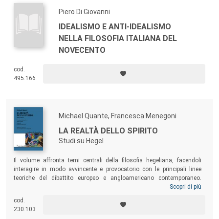
Piero Di Giovanni
IDEALISMO E ANTI-IDEALISMO
NELLA FILOSOFIA ITALIANA DEL
NOVECENTO
cod.
495.166
Michael Quante, Francesca Menegoni
LA REALTÀ DELLO SPIRITO
Studi su Hegel
Il volume affronta temi centrali della filosofia hegeliana, facendoli
interagire in modo avvincente e provocatorio con le principali linee
teoriche del dibattito europeo e angloamericano contemporaneo.
Confrontando il riconoscimento orizzontale fra individui con il
Scopri di più
riconoscimento verticale tra individui e istituzioni, l’autore dimostra
cod.
come Hegel abbia elaborato un modello teorico in grado di risolvere
230.103
molti dei problemi dibattuti dall’odierna filosofia sociale e politica.