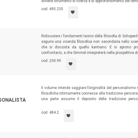
diviene strumento di ricerca e di approfondimento dei temi pi
cod. 495.235
Ridiscutere i fondamenti teorici della filosofia di Schope
seguire una vicenda filosofica non secondaria nello sce
che si discosta da quello kantiano. E si aprono pro
confrontarsi, e che Simmel interpreterà nella prospettiva dell
cod. 230.99
Il volume intende saggiare l’originalità del personalismo
filosofiche intimamente connesse alla tradizione personal
una parte assume il deposito della tradizione personal
RSONALISTA
liberamente e inserendoli nel contesto di quella fenome
grande pubblico.
cod. 484.2