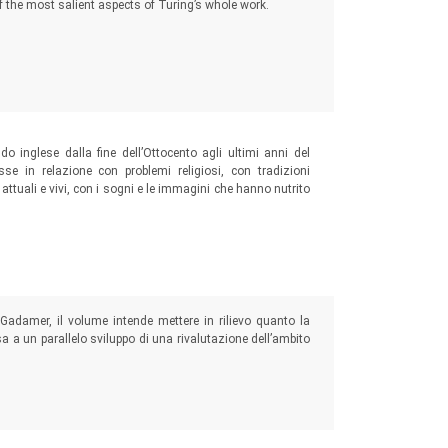
f the most salient aspects of Turing’s whole work.
o inglese dalla fine dell’Ottocento agli ultimi anni del
e in relazione con problemi religiosi, con tradizioni
e attuali e vivi, con i sogni e le immagini che hanno nutrito
adamer, il volume intende mettere in rilievo quanto la
sa a un parallelo sviluppo di una rivalutazione dell’ambito