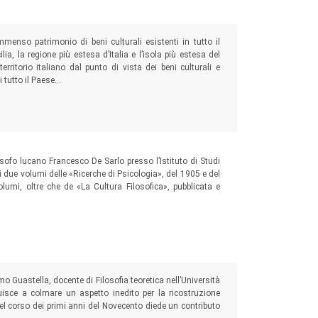
menso patrimonio di beni culturali esistenti in tutto il
ilia, la regione più estesa d’Italia e l’isola più estesa del
erritorio italiano dal punto di vista dei beni culturali e
i tutto il Paese…
filosofo lucano Francesco De Sarlo presso l’Istituto di Studi
i due volumi delle «Ricerche di Psicologia», del 1905 e del
lumi, oltre che de «La Cultura Filosofica», pubblicata e
 Guastella, docente di Filosofia teoretica nell’Università
buisce a colmare un aspetto inedito per la ricostruzione
el corso dei primi anni del Novecento diede un contributo