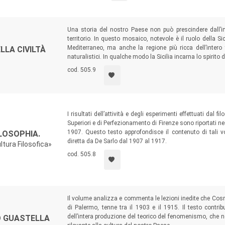
Una storia del nostro Paese non può prescindere dall’im
territorio. In questo mosaico, notevole è il ruolo della Sic
Mediterraneo, ma anche la regione più ricca dell’intero t
LLA CIVILTÀ
naturalistici. In qualche modo la Sicilia incarna lo spirito d
cod. 505.9
I risultati dell’attività e degli esperimenti effettuati dal 
Superiori e di Perfezionamento di Firenze sono riportati ne
1907. Questo testo approfondisce il contenuto di tali vo
LOSOPHIA.
diretta da De Sarlo dal 1907 al 1917.
ltura Filosofica»
cod. 505.8
Il volume analizza e commenta le lezioni inedite che Cosmo
di Palermo, tenne tra il 1903 e il 1915. Il testo contri
dell’intera produzione del teorico del fenomenismo, che n
MO GUASTELLA