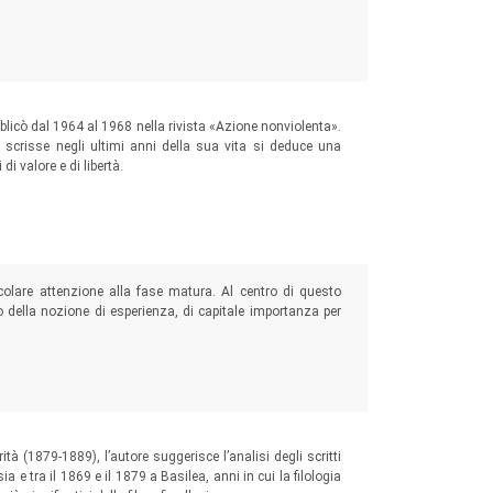
bblicò dal 1964 al 1968 nella rivista «Azione nonviolenta».
ini scrisse negli ultimi anni della sua vita si deduce una
di valore e di libertà.
colare attenzione alla fase matura. Al centro di questo
to della nozione di esperienza, di capitale importanza per
tà (1879-1889), l’autore suggerisce l’analisi degli scritti
sia e tra il 1869 e il 1879 a Basilea, anni in cui la filologia