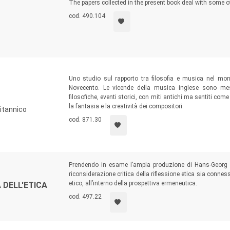
The papers collected in the present book deal with some o
cod. 490.104
Uno studio sul rapporto tra filosofia e musica nel mond
Novecento. Le vicende della musica inglese sono mess
filosofiche, eventi storici, con miti antichi ma sentiti com
la fantasia e la creatività dei compositori.
ritannico
cod. 871.30
Prendendo in esame l’ampia produzione di Hans-Georg G
riconsiderazione critica della riflessione etica sia connes
etico, all’interno della prospettiva ermeneutica.
 DELL'ETICA
cod. 497.22