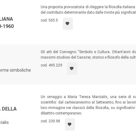
Una proposta provocatoria di rileggere la filosofia italian
del contributo determinante dato dalle riviste più significa
LIANA
cod. 505.5
0-1960
Gli atti del Convegno “Simbolo e Cultura. Ottant’anni d
massimi studiosi del Cassirer, storico e filosofo della cult
cod. 495.229
 forme simboliche
Un omaggio a Maria Teresa Marcialis, una serie di sa
scientifici: dal cartesianesimo al Settecento, fino ai lavo
loro immagine nei classici della filosofia, su significativi
A DELLA
dibattito contemporaneo.
cod. 230.98
ialis