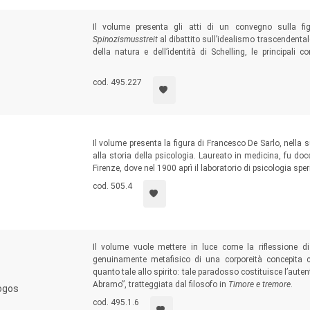
Il volume presenta gli atti di un convegno sulla fi
Spinozismusstreit
al dibattito sull’idealismo trascendental
della natura e dell’identità di Schelling, le principali 
Settecento e inizio Ottocento vedono Jacobi protagonista
cod. 495.227
Il volume presenta la figura di Francesco De Sarlo, nella s
alla storia della psicologia. Laureato in medicina, fu docen
Firenze, dove nel 1900 aprì il laboratorio di psicologia spe
cod. 505.4
Il volume vuole mettere in luce come la riflessione d
genuinamente metafisico di una corporeità concepita co
quanto tale allo spirito: tale paradosso costituisce l’aut
Abramo”, tratteggiata dal filosofo in
Timore e tremore
.
logos
cod. 495.1.6