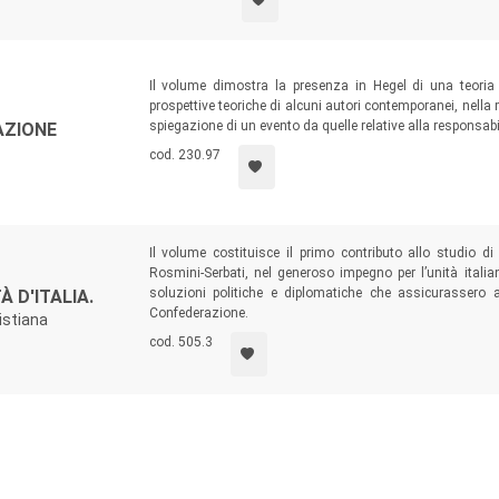
Il volume dimostra la presenza in Hegel di una teoria 
prospettive teoriche di alcuni autori contemporanei, nella 
spiegazione di un evento da quelle relative alla responsabili
AZIONE
cod. 230.97
Il volume costituisce il primo contributo allo studio di t
Rosmini-Serbati, nel generoso impegno per l’unità itali
soluzioni politiche e diplomatiche che assicurassero ag
À D'ITALIA.
Confederazione.
istiana
cod. 505.3