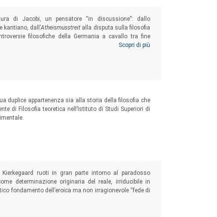
gura di Jacobi, un pensatore “in discussione”: dallo
e kantiano, dall’
Atheismusstreit
alla disputa sulla filosofia
controversie filosofiche della Germania a cavallo tra fine
 di un intenso confronto con i contemporanei…
Scopri di più
ua duplice appartenenza sia alla storia della filosofia che
te di Filosofia teoretica nell’Istituto di Studi Superiori di
rimentale.
i Kierkegaard ruoti in gran parte intorno al paradosso
me determinazione originaria del reale, irriducibile in
entico fondamento dell’eroica ma non irragionevole “fede di