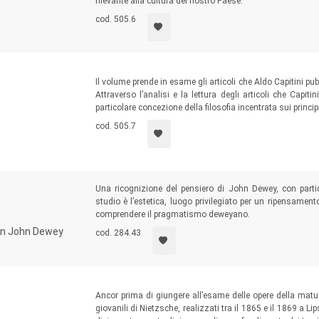
rilevante alla cultura del nostro Paese.
cod. 505.6
Il volume prende in esame gli articoli che Aldo Capitini pu
Attraverso l’analisi e la lettura degli articoli che Capit
particolare concezione della filosofia incentrata sui principi 
cod. 505.7
Una ricognizione del pensiero di John Dewey, con parti
studio è l’estetica, luogo privilegiato per un ripensamen
comprendere il pragmatismo deweyano.
a in John Dewey
cod. 284.43
Ancor prima di giungere all’esame delle opere della maturi
giovanili di Nietzsche, realizzati tra il 1865 e il 1869 a Lip