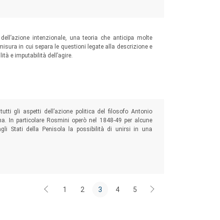
dell’azione intenzionale, una teoria che anticipa molte
misura in cui separa le questioni legate alla descrizione e
tà e imputabilità dell’agire.
utti gli aspetti dell’azione politica del filosofo Antonio
ana. In particolare Rosmini operò nel 1848-49 per alcune
li Stati della Penisola la possibilità di unirsi in una
1
2
3
4
5