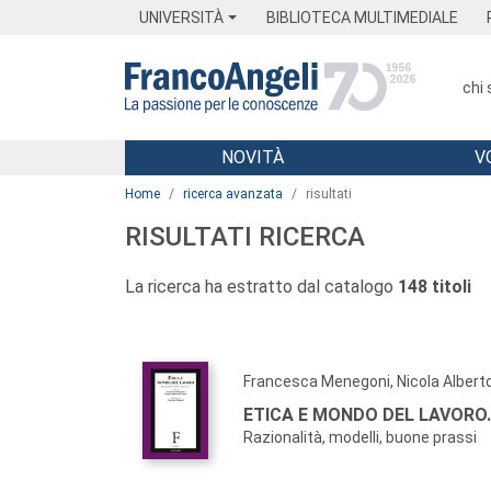
Menu
Main content
Footer
Menu
UNIVERSITÀ
BIBLIOTECA MULTIMEDIALE
chi
NOVITÀ
V
Main content
Home
ricerca avanzata
risultati
RISULTATI RICERCA
La ricerca ha estratto dal catalogo
148 titoli
Francesca Menegoni, Nicola Alberto
ETICA E MONDO DEL LAVORO.
Razionalità, modelli, buone prassi