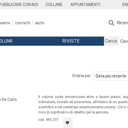
EN
PUBBLICARE CON NOI
COLLANE
APPUNTAMENTI
Ricer
 siamo
contatti
aiuto
OLUMI
RIVISTE
Cerca:
Ordina per
Il volume vuole armonizzare etica e buone prassi, aspi
 De Carlo
individuale, sociale ed economica, all’interno di un quadr
scientifico e nel contempo autenticamente umana. Ciò in 
ricco di significato e di obiettivi per la persona.
cod. 495.237