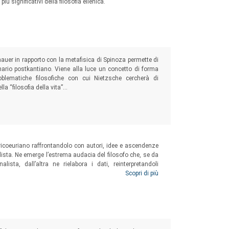
ù significativi della filosofia ellenica.
nhauer in rapporto con la metafisica di Spinoza permette di
nario postkantiano. Viene alla luce un concetto di forma
blematiche filosofiche con cui Nietzsche cercherà di
a “filosofia della vita”...
 ricoeuriano raffrontandolo con autori, idee e ascendenze
ista. Ne emerge l’estrema audacia del filosofo che, se da
ista, dall’altra ne rielabora i dati, reinterpretandoli
nologia ermeneutica che lo ha imposto all’attenzione del
Scopri di più