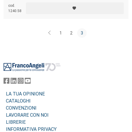
cod.
1240.58
1
2
3
Footer
LA TUA OPINIONE
CATALOGHI
CONVENZIONI
LAVORARE CON NOI
LIBRERIE
INFORMATIVA PRIVACY