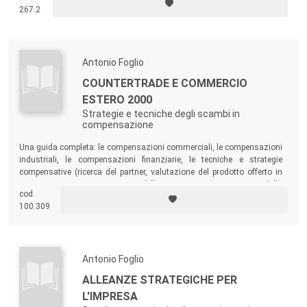
267.2
Antonio Foglio
COUNTERTRADE E COMMERCIO
ESTERO 2000
Strategie e tecniche degli scambi in
compensazione
Una guida completa: le compensazioni commerciali, le compensazioni
industriali, le compensazioni finanziarie, le tecniche e strategie
compensative (ricerca del partner, valutazione del prodotto offerto in
compensazione, negoziazione della compensazione, costing della
cod.
compensazione, aspetti contrattuali, collocazione del prodotto
100.309
compensativo, ecc.).
Antonio Foglio
ALLEANZE STRATEGICHE PER
L'IMPRESA