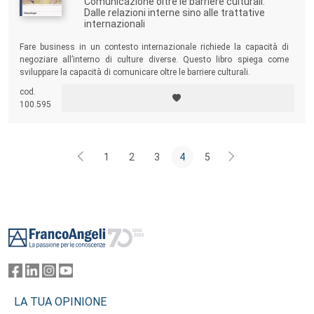
Comunicazione oltre le barriere culturali.
Dalle relazioni interne sino alle trattative
internazionali
Fare business in un contesto internazionale richiede la capacità di
negoziare all’interno di culture diverse. Questo libro spiega come
sviluppare la capacità di comunicare oltre le barriere culturali.
cod.
100.595
1
2
3
4
5
Footer
LA TUA OPINIONE