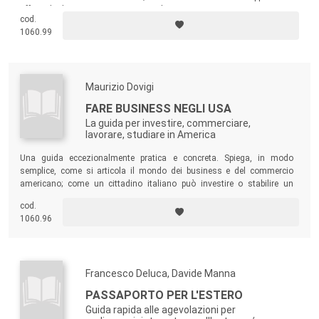
offerte dagli Organismi internazionali.
cod.
1060.99
Maurizio Dovigi
FARE BUSINESS NEGLI USA
La guida per investire, commerciare,
lavorare, studiare in America
Una guida eccezionalmente pratica e concreta. Spiega, in modo
semplice, come si articola il mondo dei business e del commercio
americano; come un cittadino italiano può investire o stabilire un
business negli Stati Uniti; quali sono le leggi e gli usi che regolano la
cod.
materia a livello federale e nei singoli Stati; a chi rivolgersi per ottenere
1060.96
informazioni, assistenza, consulenze e finanziamenti.
Francesco Deluca, Davide Manna
PASSAPORTO PER L'ESTERO
Guida rapida alle agevolazioni per