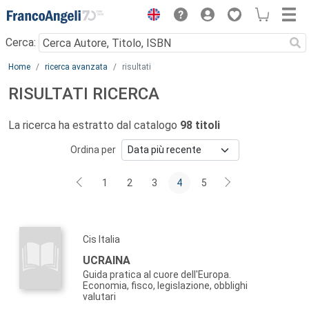
Menu
Cerca:
Main content
Home
ricerca avanzata
risultati
RISULTATI RICERCA
La ricerca ha estratto dal catalogo
98 titoli
Ordina per
1
2
3
4
5
Cis Italia
UCRAINA
Guida pratica al cuore dell'Europa.
Economia, fisco, legislazione, obblighi
valutari