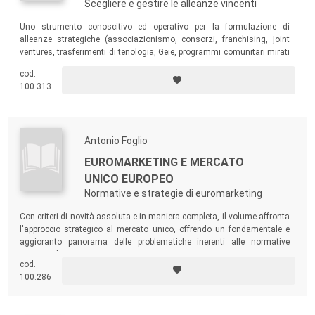
Scegliere e gestire le alleanze vincenti
Uno strumento conoscitivo ed operativo per la formulazione di
alleanze strategiche (associazionismo, consorzi, franchising, joint
ventures, trasferimenti di tenologia, Geie, programmi comunitari mirati
a supportare alleanze in vari mercati, corporate venturing, investimenti
cod.
finanziari, fusioni di imprese, ecc.).
100.313
Antonio Foglio
EUROMARKETING E MERCATO
UNICO EUROPEO
Normative e strategie di euromarketing
Con criteri di novità assoluta e in maniera completa, il volume affronta
l'approccio strategico al mercato unico, offrendo un fondamentale e
aggioranto panorama delle problematiche inerenti alle normative
vigenti nel nostro Paese e in Europa.
cod.
100.286