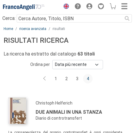
Menu
Cerca:
Main content
Home
ricerca avanzata
risultati
RISULTATI RICERCA
La ricerca ha estratto dal catalogo
63 titoli
Ordina per
1
2
3
4
Christoph Helferich
DUE ANIMALI IN UNA STANZA
Diario di controtransfert
La consapevolezza del proprio controtransfert è oggi considerata