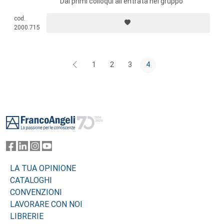
Dai primi colloqui all'entrata nel gruppo
cod.
2000.715
1
2
3
4
Footer
LA TUA OPINIONE
CATALOGHI
CONVENZIONI
LAVORARE CON NOI
LIBRERIE