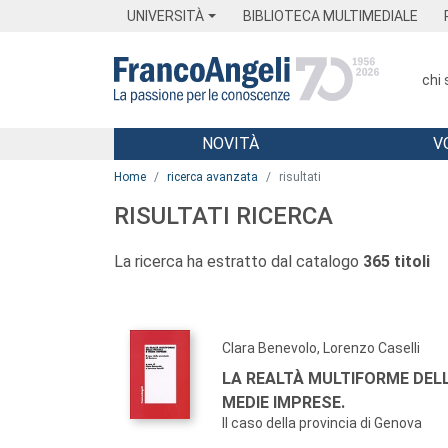
Menu
Main content
Footer
Menu
UNIVERSITÀ
BIBLIOTECA MULTIMEDIALE
chi
NOVITÀ
V
Main content
Home
ricerca avanzata
risultati
RISULTATI RICERCA
La ricerca ha estratto dal catalogo
365 titoli
Clara Benevolo, Lorenzo Caselli
LA REALTÀ MULTIFORME DELL
MEDIE IMPRESE.
Il caso della provincia di Genova