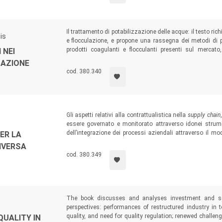
Il trattamento di potabilizzazione delle acque: il testo ri
is
e flocculazione, e propone una rassegna dei metodi di p
prodotti coagulanti e flocculanti presenti sul mercato,
 NEI
coagulanti e flocculanti più diffusi: generalità, modalità 
ZAZIONE
metodi di prova e agli standard internazionali.
cod. 380.340
Gli aspetti relativi alla contrattualistica nella
supply chain
essere governato e monitorato attraverso idonei strum
dell’integrazione dei processi aziendali attraverso il mo
ER LA
vista economico-tecnologico-organizzativo. Chiude una 
INVERSA
necessari per supportare i processi decisionali nell’ambito
cod. 380.349
The book discusses and analyses investment and servi
perspectives: performances of restructured industry in 
quality, and need for quality regulation; renewed challen
QUALITY IN