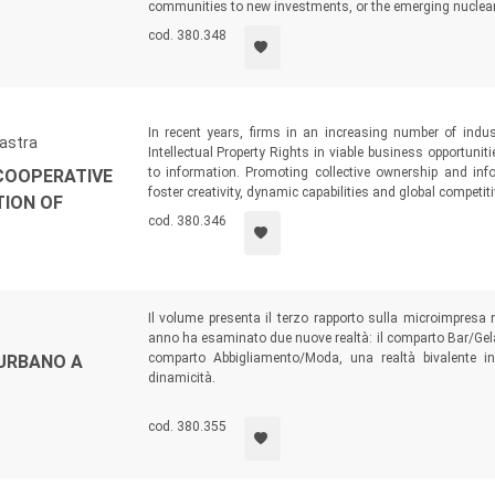
communities to new investments, or the emerging nuclear
cod. 380.348
In recent years, firms in an increasing number of ind
mastra
Intellectual Property Rights in viable business opportuniti
to information. Promoting collective ownership and in
COOPERATIVE
foster creativity, dynamic capabilities and global competi
ION OF
cod. 380.346
Il volume presenta il terzo rapporto sulla microimpresa ne
anno ha esaminato due nuove realtà: il comparto Bar/Gelat
comparto Abbigliamento/Moda, una realtà bivalente i
URBANO A
dinamicità.
cod. 380.355