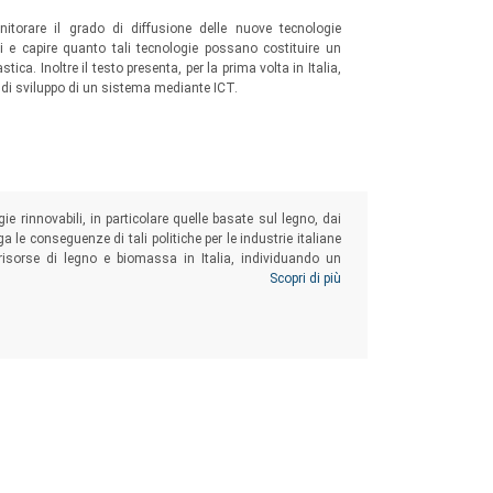
nitorare il grado di diffusione delle nuove tecnologie
i e capire quanto tali tecnologie possano costituire un
tica. Inoltre il testo presenta, per la prima volta in Italia,
à di sviluppo di un sistema mediante ICT.
gie rinnovabili, in particolare quelle basate sul legno, dai
aga le conseguenze di tali politiche per le industrie italiane
 risorse di legno e biomassa in Italia, individuando un
e presentata una serie di iniziative che il sistema legno-
Scopri di più
tributo positivo del legno alle politiche del clima.