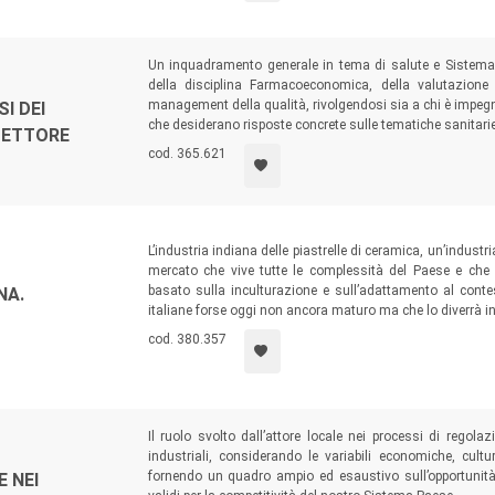
Un inquadramento generale in tema di salute e Sistema S
della disciplina Farmacoeconomica, della valutazione d
management della qualità, rivolgendosi sia a chi è impegnat
I DEI
che desiderano risposte concrete sulle tematiche sanitarie
SETTORE
cod. 365.621
L’industria indiana delle piastrelle di ceramica, un’indust
mercato che vive tutte le complessità del Paese e che
basato sulla inculturazione e sull’adattamento al conte
NA.
italiane forse oggi non ancora maturo ma che lo diverrà i
cod. 380.357
Il ruolo svolto dall’attore locale nei processi di regolazi
industriali, considerando le variabili economiche, cultur
fornendo un quadro ampio ed esaustivo sull’opportunità
 NEI