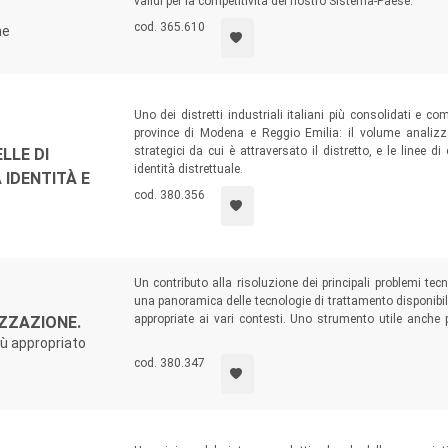
validi per la competitività del nostro Sistema-Paese.
cod. 365.610
ne
Uno dei distretti industriali italiani più consolidati e co
province di Modena e Reggio Emilia: il volume analizza 
strategici da cui è attraversato il distretto, e le linee
LLE DI
identità distrettuale.
IDENTITÀ E
cod. 380.356
Un contributo alla risoluzione dei principali problemi tec
una panoramica delle tecnologie di trattamento disponibili 
appropriate ai vari contesti. Uno strumento utile anche p
IZZAZIONE.
migliorare le caratteristiche dell’acqua potabile per l’uso 
iù appropriato
cod. 380.347