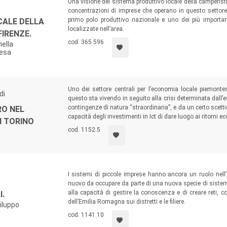
Una visione del sistema produttivo locale della camperisti
concentrazioni di imprese che operano in questo settore. 
primo polo produttivo nazionale e uno dei più importa
CALE DELLA
localizzate nell’area.
FIRENZE.
cod. 365.596
nella
Pesa
Uno dei settore centrali per l’economia locale piemontese
di
questo sta vivendo in seguito alla crisi determinata dall’
contingenze di natura “straordinaria”, e da un certo scetti
RO NEL
capacità degli investimenti in Ict di dare luogo ai ritorni e
I TORINO
cod. 1152.5
I sistemi di piccole imprese hanno ancora un ruolo nell
nuovo da occupare da parte di una nuova specie di sistemi 
alla capacità di gestire la conoscenza e di creare reti, co
I.
dell’Emilia Romagna sui distretti e le filiere.
viluppo
cod. 1141.10