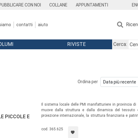
EN
PUBBLICARE CON NOI
COLLANE
APPUNTAMENTI
Ricer
 siamo
contatti
aiuto
OLUMI
RIVISTE
Cerca:
Ordina per
Il sistema locale delle PMI manifatturiere in provincia di
muove dalla struttura e dalla dinamica del tessuto e
proiezione internazionale, la struttura finanziaria e patri
E PICCOLE E
dedicati ai distretti industriali presenti sul territorio e alla 
cod. 365.625