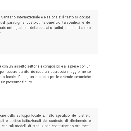
anitario Internazionale e Nazionale: il testo si occupa
el paradigma costo-utilità-beneficio terapeutico e del
o nella gestione delle cure ai cittadini, sia a tutti coloro
.
ria con un assetto settoriale composito e alle prese con un
 per essere servito richiede un approccio maggiormente
sto locale. L’India, un mercato per le aziende ceramiche
n un prossimo futuro.
one dello sviluppo locale e, nello specifico, dei distretti
ali e politico-istituzionali del contesto di riferimento e
 che tali modelli di produzione costituiscano strumenti