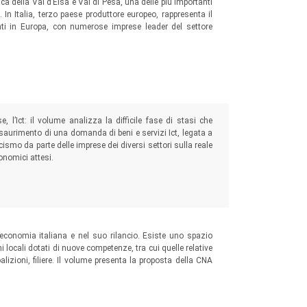
ca della Val d’Elsa e Val di Pesa, una delle più importanti
In Italia, terzo paese produttore europeo, rappresenta il
nti in Europa, con numerose imprese leader del settore
, l’Ict: il volume analizza la difficile fase di stasi che
esaurimento di una domanda di beni e servizi Ict, legata a
cismo da parte delle imprese dei diversi settori sulla reale
conomici attesi.
’economia italiana e nel suo rilancio. Esiste uno spazio
locali dotati di nuove competenze, tra cui quelle relative
alizioni, filiere. Il volume presenta la proposta della CNA