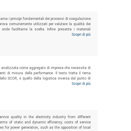
chiama i principi fondamentali dei processi di coagulazione
rova comunemente utilizzati per valutare la qualità dei
 onde facilitarne la scelta. Infine presenta i materiali
di utilizzo, caratteristiche chimico-fisiche, riferimenti ai
Scopri di più
, analizzata come aggregato di imprese che necessita di
enti di misura delle
performance
. Il testo tratta il tema
dello SCOR, e quello della logistica inversa dal punto di
rassegna delle metodologie operative e degli algoritmi
Scopri di più
 della
supply chain
.
ce quality in the electricity industry from different
terms of static and dynamic efficiency; costs of service
ges for power generation, such as the opposition of local