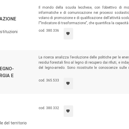
Il mondo della scuola lecchese, con l’obiettivo di mo
informatiche e di comunicazione nei processi scolastic
volano di promozione e di qualificazione dell’attività scolas
AZIONE
l’“Indicatore di trasformazione”, che quantifica la capacit
cod. 380.336
istituzioni
La ricerca analizza l’evoluzione delle politiche per le ener
residui forestali fino al legno di recupero dai rifiuti, e ind
del legno-arredo. Sono ricostruite le conoscenze sulle
LEGNO-
potenziale di espansione sostenibile dell’offerta, e vien
RGIA E
arredo italiano sta intraprendendo per far riconoscere il con
cod. 365.533
cod. 380.332
e del territorio