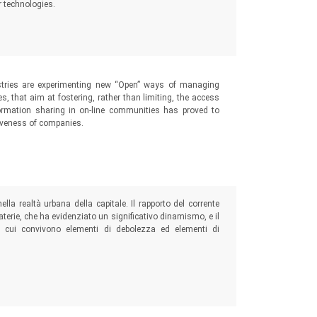
 technologies.
ustries are experimenting new “Open” ways of managing
es, that aim at fostering, rather than limiting, the access
formation sharing in on-line communities has proved to
tiveness of companies.
lla realtà urbana della capitale. Il rapporto del corrente
erie, che ha evidenziato un significativo dinamismo, e il
n cui convivono elementi di debolezza ed elementi di