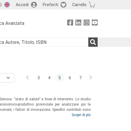
G
Accedi
Preferiti
Carrello
ca Avanzata
3
4
5
6
7
 Genova: “stato di salute” e linee di intervento. Lo studio
conomico-produttivo provinciale per analizzare poi la
moniale, i fattori di innovazione. Specifici contributi sono
loro possibile evoluzione in un’ottica di filiera.
Scopri di più