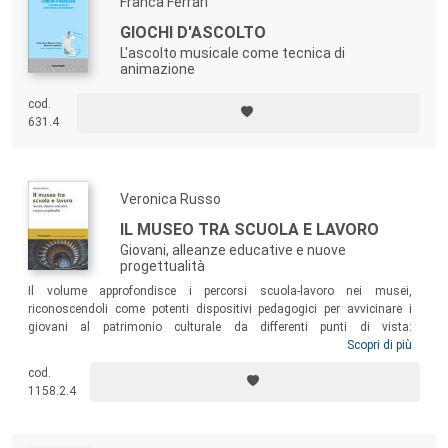
Franca Ferrari
una convivenza rispettosa delle diverse storie e identità.
GIOCHI D'ASCOLTO
L'ascolto musicale come tecnica di
animazione
cod.
631.4
Veronica Russo
IL MUSEO TRA SCUOLA E LAVORO
Giovani, alleanze educative e nuove
progettualità
Il volume approfondisce i percorsi scuola-lavoro nei musei,
riconoscendoli come potenti dispositivi pedagogici per avvicinare i
giovani al patrimonio culturale da differenti punti di vista:
professionale, di orientamento, di cittadinanza attiva e di sviluppo
Scopri di più
personale. In un intreccio tra responsabilità politiche ed educative, la
cod.
formazione congiunta diviene una pratica costruttiva per insegnanti e
1158.2.4
professionisti museali chiamati ad avvicinarsi agli interessi dei
giovani per proporre loro delle opportunità di successo.