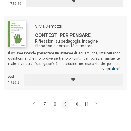
sanitari, il volume permette di conoscere e approfondire i diversi
1750.30
disturbi al fine di elaborare un progetto educativo che consenta, a
partire dal Profilo di funzionamento, un reale percorso di inclusione
scolastica, lavorativa e sociale.
Silvia Demozzi
CONTESTI PER PENSARE
Riflessioni su pedagogia, indagine
filosofica e comunità di ricerca
Il volume intende presentare un insieme di sguardi che, intercettando
questioni anche molto diverse tra loro (diritti, democrazia, ambiente,
reale e virtuale,
hate speech
…), individuino nell’esercizio del pensiero
un’esperienza educativa urgente e necessaria. Un testo per tutti coloro
Scopri di più
che credono nel valore educativo dello scambio e della partecipazione
cod.
e si impegnano nella realizzazione di contesti in cui i soggetti
1920.2
possano sperimentare il confronto, anche nei suoi tratti più difficili e
“dolorosi”.
7
8
9
10
11
Footer