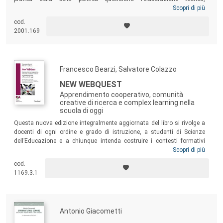
pedagogica e didattica. A cento anni dalla sua nascita, l’associazione
Scopri di più
culturale
Rete di Cooperazione Educativa – C’è
speranza se
cod.
accade @
, creata nel 2011 su suo impulso, ha chiesto a donne e
2001.169
uomini che hanno a cuore l’educazione e la scuola di riflettere
sull’attualità del pensiero e dell’azione del maestro di Piadena.
Francesco Bearzi, Salvatore Colazzo
NEW WEBQUEST
Apprendimento cooperativo, comunità
creative di ricerca e complex learning nella
scuola di oggi
Questa nuova edizione integralmente aggiornata del libro si rivolge a
docenti di ogni ordine e grado di istruzione, a studenti di Scienze
dell’Educazione e a chiunque intenda costruire i contesti formativi
come comunità creative di ricerca, nell’autentico spirito
Scopri di più
dell’apprendimento cooperativo. Dopo aver presentato una mappa per
cod.
orientarsi nel variegato panorama dell’apprendimento cooperativo, il
1169.3.1
testo propone la metodologia didattica New WebQuest, la cui
applicazione, oltre a produrre benefici relazionali, cognitivi e
metacognitivi, stimola il dialogo tra gli universi di senso scolastici ed
extrascolastici degli studenti e dei docenti.
Antonio Giacometti