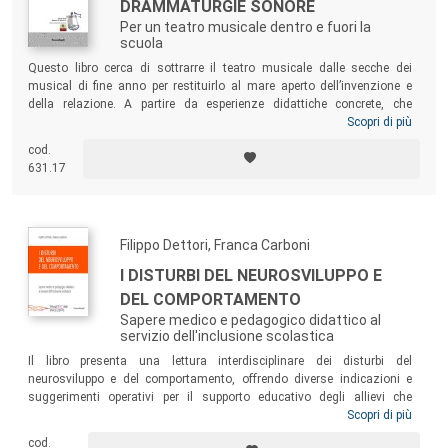
DRAMMATURGIE SONORE
Per un teatro musicale dentro e fuori la
scuola
Questo libro cerca di sottrarre il teatro musicale dalle secche dei
musical di fine anno per restituirlo al mare aperto dell’invenzione e
della relazione. A partire da esperienze didattiche concrete, che
coprono più di un quarantennio di sperimentazioni e di ricerca sulle
Scopri di più
potenzialità educative del teatro musicale per bambini e ragazzi,
cod.
Giacometti offre al lettore una serie di riflessioni di carattere
631.17
pedagogico e metodologico che collocano al centro gli allievi e la loro
creatività.
Filippo Dettori, Franca Carboni
I DISTURBI DEL NEUROSVILUPPO E
DEL COMPORTAMENTO
Sapere medico e pedagogico didattico al
servizio dell'inclusione scolastica
Il libro presenta una lettura interdisciplinare dei disturbi del
neurosviluppo e del comportamento, offrendo diverse indicazioni e
suggerimenti operativi per il supporto educativo degli allievi che
incontrano maggiori difficoltà e ostacoli in ambito scolastico. Rivolto
Scopri di più
a insegnanti in servizio e in formazione, educatori, famiglie e operatori
cod.