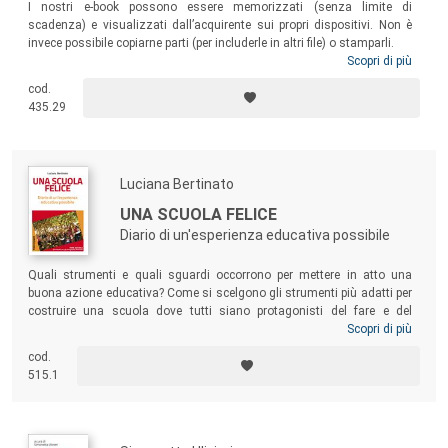
I nostri e-book possono essere memorizzati (senza limite di
scadenza) e visualizzati dall’acquirente sui propri dispositivi. Non è
invece possibile copiarne parti (per includerle in altri file) o stamparli.
Scopri di più
Il volume promuove l’utilizzo dei film come strumento educativo per
cod.
affrontare il tema del bullismo e tutto ciò che lo riguarda. Il testo
435.29
accompagna il lettore attraverso la filmografia sul bullismo e
approfondisce il fenomeno sul piano teorico in costante connessione
con i film. Infine, vengono presentati quindici percorsi didattici legati ad
altrettante pellicole, dove il bullismo e il cyberbullismo vengono
Luciana Bertinato
scomposti e analizzati attraverso giochi e schede di lavoro.
UNA SCUOLA FELICE
Diario di un'esperienza educativa possibile
Quali strumenti e quali sguardi occorrono per mettere in atto una
buona azione educativa? Come si scelgono gli strumenti più adatti per
costruire una scuola dove tutti siano protagonisti del fare e del
pensare, dell’impegno e del gioco, del lavoro e della festa? Questo libro
Scopri di più
è il diario di una maestra – si legge d’un fiato come un romanzo – ma
cod.
è insieme uno splendido manuale di didattica e pedagogia, una
515.1
miniera di idee e pratiche da studiare e riprodurre ogni giorno nelle
classi.