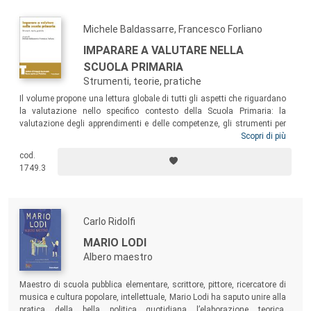
Michele Baldassarre, Francesco Forliano
IMPARARE A VALUTARE NELLA
SCUOLA PRIMARIA
Strumenti, teorie, pratiche
Il volume propone una lettura globale di tutti gli aspetti che riguardano
la valutazione nello specifico contesto della Scuola Primaria: la
valutazione degli apprendimenti e delle competenze, gli strumenti per
documentare, la valutazione d’istituto, il quadro normativo vigente, la
Scopri di più
valutazione e l’inclusione. Un testo pensato per tutti coloro che
cod.
operano a vario titolo nella Scuola Primaria: dirigenti scolastici,
1749.3
insegnanti, formatori, futuri docenti attualmente in formazione,
studenti.
Carlo Ridolfi
MARIO LODI
Albero maestro
Maestro di scuola pubblica elementare, scrittore, pittore, ricercatore di
musica e cultura popolare, intellettuale, Mario Lodi ha saputo unire alla
pratica della bella politica quotidiana l’elaborazione teorica,