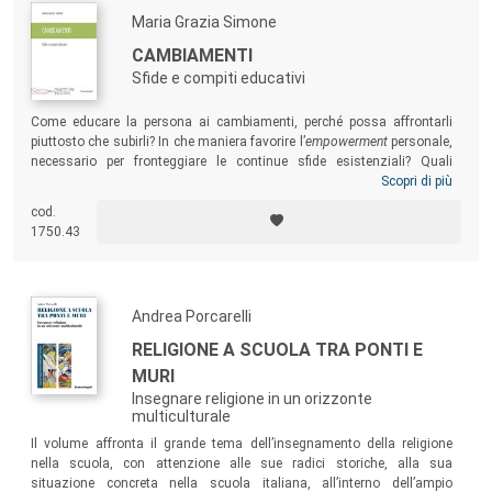
Maria Grazia Simone
CAMBIAMENTI
Sfide e compiti educativi
Come educare la persona ai cambiamenti, perché possa affrontarli
piuttosto che subirli? In che maniera favorire l’
empowerment
personale,
necessario per fronteggiare le continue sfide esistenziali? Quali
proposte educative, didattiche e formative meritano attenzione? Per
Scopri di più
rispondere a queste domande il volume muove dall’assunto che ogni
cod.
cambiamento si presenta come luogo del possibile e come effettivo
1750.43
spazio di promozione educativa. Un testo pensato per educatori,
docenti e formatori che vogliano accompagnare i giovani ad essere
protagonisti delle sfide del tempo presente.
Andrea Porcarelli
RELIGIONE A SCUOLA TRA PONTI E
MURI
Insegnare religione in un orizzonte
multiculturale
Il volume affronta il grande tema dell’insegnamento della religione
nella scuola, con attenzione alle sue radici storiche, alla sua
situazione concreta nella scuola italiana, all’interno dell’ampio