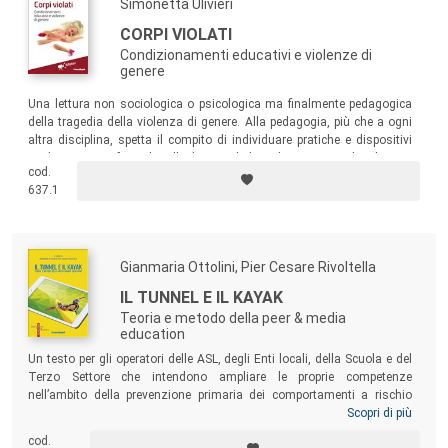
Simonetta Ulivieri
CORPI VIOLATI
Condizionamenti educativi e violenze di
genere
Una lettura non sociologica o psicologica ma finalmente pedagogica
della tragedia della violenza di genere. Alla pedagogia, più che a ogni
altra disciplina, spetta il compito di individuare pratiche e dispositivi
inediti con cui riformulare l’ordine simbolico che incornicia le relazioni
cod.
tra i soggetti. Perché quando si hanno le parole per nominare la realtà,
637.1
si hanno anche gli strumenti per trasformarla.
Gianmaria Ottolini, Pier Cesare Rivoltella
IL TUNNEL E IL KAYAK
Teoria e metodo della peer & media
education
Un testo per gli operatori delle ASL, degli Enti locali, della Scuola e del
Terzo Settore che intendono ampliare le proprie competenze
nell’ambito della prevenzione primaria dei comportamenti a rischio
nelle età giovanili. La Peer&Media Education (PME) è una forma
Scopri di più
innovativa di presenza educativa e di prevenzione che riconosce nei
cod.