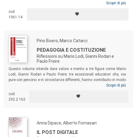
dibattito che si è sviluppato sulle varie forme e possibilità di
Scopri di più
insegnamento scolastico delle religioni. Un testo pensato per
cod.
pedagogisti e studiosi di scienze delle religioni, ma soprattutto per
1061.14
studenti universitari dell’area delle scienze umane e studenti e docenti
delle facoltà teologiche, che sono specificamente interessati alla
formazione degli insegnanti di religione e al loro continuo
aggiornamento pedagogico-didattico.
Pino Boero, Marco Catarci
PEDAGOGIA E COSTITUZIONE
Riflessioni su Mario Lodi, Gianni Rodari e
Paulo Freire
Questo volume intende dare valore e merito a tre figure come Mario
Lodi, Gianni Rodari e Paulo Freire: tre eccezionali educatori che, sia
pure con percorsi e in circostanze differenti, hanno contribuito in modo
decisivo a innovare in senso democratico, sia nella teoria che nella
Scopri di più
prassi, ciò che comunemente definiamo “educazione”, “istruzione”,
cod.
“formazione”. A queste tre figure, la cui visione pedagogica rinvia,
292.2.162
direttamente o indirettamente, ai valori della nostra Costituzione,
sono dedicati i saggi e gli interventi contenuti nel volume.
Anna Dipace, Alberto Fornasari
IL POST DIGITALE