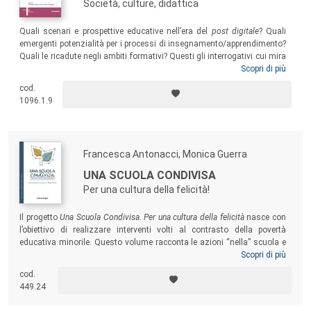
Società, culture, didattica
Quali scenari e prospettive educative nell’era del
post digitale
? Quali
emergenti potenzialità per i processi di insegnamento/apprendimento?
Quali le ricadute negli ambiti formativi? Questi gli interrogativi cui mira
a rispondere il volume, che raccoglie gli atti del Convegno SIREM 2021,
Scopri di più
fondando al contempo una riflessione finalizzata a proposte e azioni
cod.
educative, didattiche e culturali che muovano nella direzione di un
1096.1.9
consapevole processo di cambiamento e di innovazione.
Francesca Antonacci, Monica Guerra
UNA SCUOLA CONDIVISA
Per una cultura della felicità!
Il progetto
Una Scuola Condivisa. Per una cultura della felicità
nasce con
l’obiettivo di realizzare interventi volti al contrasto della povertà
educativa minorile. Questo volume racconta le azioni “nella” scuola e
“per” la scuola, nei contesti formali e informali dellʼeducazione, messe
Scopri di più
in atto nei tre anni di progetto, nel tentativo di favorire un modello
cod.
virtuoso di “scuola aperta e diffusa”, che promuova una visione della
449.24
scuola come luogo democratico di crescita, incontri, scambio e
arricchimento.