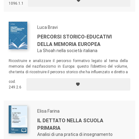
media, in particolare nei social network, uno spazio e uno strumento di
1096.1.1
intervento grazie all’attivazione di competenze sociali diffuse.
Luca Bravi
PERCORSI STORICO-EDUCATIVI
DELLA MEMORIA EUROPEA
La Shoah nella società italiana
Ricostruire e analizzare il percorso formativo legato al tema della
memoria del nazifascismo in Europa: questo l’obiettivo del volume,
che tenta di ricostruire il percorso storico che ha influenzato e diretto a
più riprese la “pedagogia della memoria” e la più nota didattica della
cod.
Shoah.
249.2.6
Elisa Farina
IL DETTATO NELLA SCUOLA
PRIMARIA
Analisi di una pratica di insegnamento