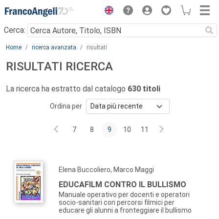
Menu
Cerca:
Main content
Home
ricerca avanzata
risultati
RISULTATI RICERCA
La ricerca ha estratto dal catalogo
630 titoli
Ordina per
7
8
9
10
11
Elena Buccoliero, Marco Maggi
EDUCAFILM CONTRO IL BULLISMO
Manuale operativo per docenti e operatori
socio-sanitari con percorsi filmici per
educare gli alunni a fronteggiare il bullismo