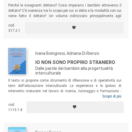
Perché le insegnanti dettano? Cosa imparano i bambini attraverso il
dettato? C’è coerenza tra lo scopo per cui si detta e la modalità con cui
viene fatto il dettato? Un volume indirizzato principalmente agli
insegnanti di Scuola Primaria che potranno qui trovare indicazioni utili
cod.
per un uso consapevole del dettato.
317.2.1
Ivana Bolognesi, Adriana Di Rienzo
IO NON SONO PROPRIO STRANIERO
Dalle parole dei bambini alla progettualità
interculturale
Il testo si propone come strumento di riflessione e di operatività sui
temi dell'educazione interculturale. Le esperienze e le ipotesi di
intervento maturate nel lavoro di ricerca, tutoraggio e formazione -
sulla valorizzazione delle differenze e somiglianze, il decentramento,
Scopri di più
la cooperazione e la gestione nonviolenta dei conflitti - sono diventate
cod.
un’occasione per ridefinire i principi e rivisitare le pratiche didattiche
1115.1.8
orientandole in direzione interculturale. I percorsi illustrati
testimoniano come le culture familiari, scolastiche e dell’infanzia
possano conoscersi e confrontarsi all’interno di una quotidianità in cui
bambine e bambini di origini differenti si avvicinano e si preparano a