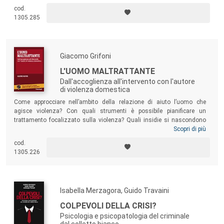
vittime e di tutti gli altri attori processuali coinvolti.
cod.
1305.285
Giacomo Grifoni
L'UOMO MALTRATTANTE
Dall'accoglienza all'intervento con l'autore
di violenza domestica
Come approcciare nell’ambito della relazione di aiuto l’uomo che
agisce violenza? Con quali strumenti è possibile pianificare un
trattamento focalizzato sulla violenza? Quali insidie si nascondono
nella presa in carico e come affrontare le inevitabili impasse della
Scopri di più
relazione operativa? Psicologi, medici, assistenti sociali, educatori, ma
cod.
anche professionisti che lavorano nel campo giudiziario, possono
1305.226
trovare in questo testo alcune bussole fondamentali per orientarsi
nella pratica.
Isabella Merzagora, Guido Travaini
COLPEVOLI DELLA CRISI?
Psicologia e psicopatologia del criminale
dal colletto bianco