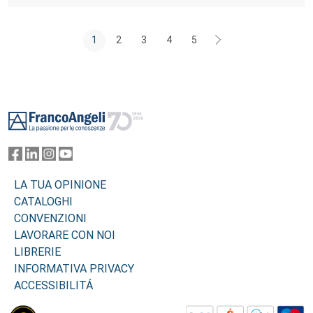
1
2
3
4
5
Footer
LA TUA OPINIONE
CATALOGHI
CONVENZIONI
LAVORARE CON NOI
LIBRERIE
INFORMATIVA PRIVACY
ACCESSIBILITÁ