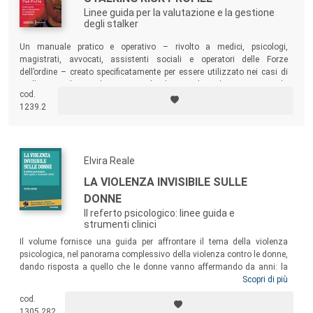
Linee guida per la valutazione e la gestione
degli stalker
Un manuale pratico e operativo – rivolto a medici, psicologi,
magistrati, avvocati, assistenti sociali e operatori delle Forze
dell’ordine – creato specificatamente per essere utilizzato nei casi di
stalking e volto a valutare in modo chiaro e dettagliato ogni singola
cod.
situazione. Uno strumento completo per la valutazione e la gestione
1239.2
del rischio.
Elvira Reale
LA VIOLENZA INVISIBILE SULLE
DONNE
Il referto psicologico: linee guida e
strumenti clinici
Il volume fornisce una guida per affrontare il tema della violenza
psicologica, nel panorama complessivo della violenza contro le donne,
dando risposta a quello che le donne vanno affermando da anni: la
violenza psicologica è anche più lesiva e dannosa della violenza fisica.
Scopri di più
Agli operatori e operatrici il volume offre strumenti per: sostenere in
cod.
Pronto Soccorso le vittime di violenza psicologica; intervenire e ridurre
1305.282