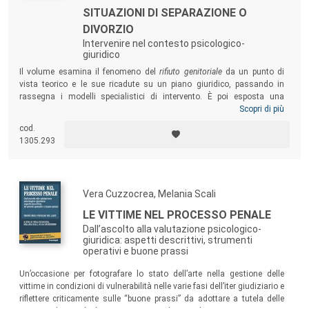
SITUAZIONI DI SEPARAZIONE O
DIVORZIO
Intervenire nel contesto psicologico-
giuridico
Il volume esamina il fenomeno del
rifiuto genitoriale
da un punto di
vista teorico e le sue ricadute su un piano giuridico, passando in
rassegna i modelli specialistici di intervento. È poi esposta una
proposta di intervento a partire da un’esperienza di collaborazione tra
Scopri di più
l’Ordine degli Psicologi del Lazio e la Sezione Famiglia del Tribunale
cod.
Ordinario di Roma. L’obiettivo è di proporre buone prassi specialistiche
1305.293
per intervenire nei casi di
rifiuto
immotivato prevedendo una
collaborazione tra Magistratura e intervento psicologico.
Vera Cuzzocrea, Melania Scali
LE VITTIME NEL PROCESSO PENALE
Dall’ascolto alla valutazione psicologico-
giuridica: aspetti descrittivi, strumenti
operativi e buone prassi
Un’occasione per fotografare lo stato dell’arte nella gestione delle
vittime in condizioni di vulnerabilità nelle varie fasi dell’iter giudiziario e
riflettere criticamente sulle “buone prassi” da adottare a tutela delle