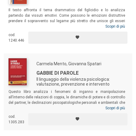
Il testo affronta il tema drammatico del figlicidio e lo analizza
partendo dai vissuti emotivi. Come possono le emozioni distruttive
prendere il sopravvento sul legame più stretto che unisce gli esseri
umani? Come può una madre o un padre giungere a uccidere un figlio?
Scopri di più
Partendo dalle radici storico-ambientali, passando per i territori
cod.
ambigui e tortuosi della personalità criminale, il libro analizza le
1240.446
complesse dinamiche connesse al figlicidio e dedica una particolare
attenzione alle dinamiche psico-comportamentali post-delitto, per
concludere con alcuni significativi casi di cronaca nazionale e
internazionale.
Carmela Mento, Giovanna Spatari
GABBIE DI PAROLE
Il linguaggio della violenza psicologica:
valutazione, prevenzione e intervento
Questo libro analizza i fenomeni di inganno e manipolazione
all’interno delle relazioni di coppia, le dinamiche di potere e di controllo
del partner, le declinazioni psicopatologiche personali e ambientali che
stanno alla base dei fenomeni esaminati. Oltre alla conoscenza delle
Scopri di più
manifestazioni (da quelle più subdole alle più manifeste), è necessario
cod.
riesaminare i modelli di prevenzione e di intervento per identificare i
1305.283
percorsi informativi e clinici più opportuni e funzionali al fine di limitare,
arginare e curare gli effetti tossici delle relazioni perverse e
disfunzionali.