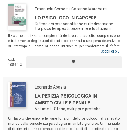
Emanuela Cometti, Caterina Marchetti
LO PSICOLOGO IN CARCERE
Riflessioni psicoanalitiche sulle dinamiche
tra psicoterapeuti, pazientie e Istituzioni
Il volume analizza la complessità del lavoro di ascolto, comprensione
e trattamento degli autori di reato condannati a una pena detentiva e
si interroga su come si possa intervenire per trasformare il
dolore
persecutorio, patito dalla persona privata della libertà, in
Scopri di più
sofferenza
depressiva. Un libro per i diversi professionisti che lavorano in ambito
cod.
forense, in particolare in quello dell’esecuzione penale: psichiatri,
1056.1.3
psicologi, psicoterapeuti, sociologi, magistrati, criminologi, avvocati,
assistenti sociali, educatori, operatori dei corpi di polizia.
Leonardo Abazia
LA PERIZIA PSICOLOGICA IN
AMBITO CIVILE E PENALE
Volume I - Storia, sviluppi e pratiche
Un lavoro che espone le varie funzioni dello psicologo nel variegato
mondo della consulenza psicologica in ambito giuridico. Un manuale
di riferimento – riaggiornato oggi in molti capitoli – destinato sia agli