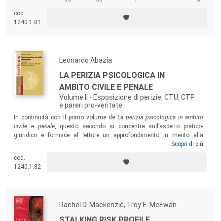
studenti che devono districarsi nel vasto mondo delle attività
cod.
psicologiche sia ai giovani professionisti come supporto e confronto
1240.1.81
nel loro lavoro peritale.
Leonardo Abazia
LA PERIZIA PSICOLOGICA IN
AMBITO CIVILE E PENALE
Volume II - Esposizione di perizie, CTU, CTP
e pareri pro-veritate
In continuità con il primo volume de
La perizia psicologica in ambito
civile e penale
,
questo secondo si concentra sull’aspetto pratico-
giuridico e fornisce al lettore un approfondimento in merito alla
strutturazione della perizia come strumento concreto attraverso il
Scopri di più
quale il consulente psicologo esprime il proprio sapere. Un manuale di
cod.
riferimento destinato ai giovani professionisti che si avvicinano al
1240.1.82
mondo peritale, ma utile anche per i colleghi più esperti provenienti da
altri ambiti.
Rachel D. Mackenzie, Troy E. McEwan
STALKING RISK PROFILE