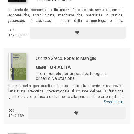
Il mondo dell’economia e della finanza è frequentato
anche
da persone
egocentriche, spregiudicate, machiavelliche, narcisiste. In pratica,
psicopatici di successo
. I saperi della criminologia e della
psicopatologia possono costituire quindi un’interessante chiave di
cod.
lettura delle vicende di questi ultimi anni, caratterizzati da
1420.1.177
un’economia in difficoltà e da tanti dannosi crack finanziari.
Oronzo Greco, Roberto Maniglio
GENITORIALITÀ
Profili psicologici, aspetti patologici e
criteri di valutazione
Il tema della genitorialità alla luce della più recente e autorevole
letteratura scientifica internazionale. Il volume delinea la funzione
genitoriale con particolare riferimento alla personalità e ai compiti dei
genitori e agli obiettivi evolutivi del figlio, individua i più significativi
Scopri di più
nodi problematici e gli aspetti disfunzionali della genitorialità, propone
cod.
criteri di valutazione della “capacità genitoriale”, applicabili in sede
1240.339
clinica e in ambito forense.