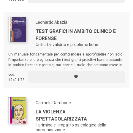
gli aspetti emergenziali del disagio; registrare nel referto,
conservandolo, il processo di formazione della lesione psichica
correlata alla violenza percepita e subita dalla donna.
Leonardo Abazia
TEST GRAFICI IN AMBITO CLINICO E
FORENSE
Criticità, validità e problematiche
Un manuale fondamentale per comprendere e approfondire non solo
l’importanza e la pregnanza che i test grafici proiettivi hanno assunto
in ambito forense e peritale, ma anche il ruolo che potranno avere in
futuro. Utilizzabile sia da un pubblico di neolaureati in psicologia che
cod.
iniziano a interfacciarsi con tali strumenti, così come da colleghi
1240.1.78
psicologi che già se ne avvalgono sia nella pratica clinica che in quella
giuridico-peritale.
Carmelo Dambone
LA VIOLENZA
SPETTACOLARIZZATA
Il crimine e l'impatto psicologico della
comunicazione