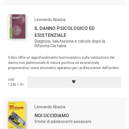
Leonardo Abazia
IL DANNO PSICOLOGICO ED
ESISTENZIALE
Diagnosi, valutazione e calcolo dopo la
Riforma Cartabia
Il libro offre un approfondimento teorico-pratico sulla valutazione del
danno non patrimoniale di natura psichica ed esistenziale,
proponendosi come strumento operativo per i professionisti dell’ambito
psico-forense. Il testo include aggiornamenti alla luce della riforma
Cartabia, analizzando le ricadute che le modifiche legislative hanno
cod.
avuto sulla pratica peritale e sul ruolo dello psicologo forense nei
1240.1.91
procedimenti giudiziari.
Leonardo Abazia
NOI UCCIDIAMO
Storie di adolescenti assassini