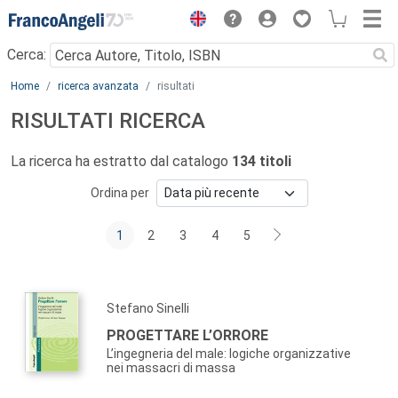
Menu
Cerca:
Main content
Home
ricerca avanzata
risultati
RISULTATI RICERCA
La ricerca ha estratto dal catalogo
134 titoli
Ordina per
1
2
3
4
5
Stefano Sinelli
PROGETTARE L’ORRORE
L’ingegneria del male: logiche organizzative
nei massacri di massa