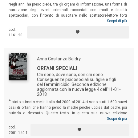
Negli anni ha preso piede, tra gli organi di informazione, una forma di
narrazione degli eventi criminali raccontati con modi e finalità
spettacolari, con l’intento di suscitare nello spettatore-lettore forti
emozioni, soprattutto paura. Il libro ha lo scopo di introdurre allo
Scopri di più
studio dei complessi rapporti tra crimine e impatto psicologico della
cod.
comunicazione, nonché offrire spunti per acquisire conoscenze e
1161.20
strumenti critici sui meccanismi correlati all’atto di violenza e sul loro
significato sociale.
Anna Costanza Baldry
ORFANI SPECIALI
Chi sono, dove sono, con chi sono.
Conseguenze psicosociali su figlie e figli
del femminicidio. Seconda edizione
aggiornata con la nuova legge 4 dell'11-01-
2018
È stato stimato che in Italia dal 2000 al 2014 ci sono stati 1.600 nuovi
casi di orfani che hanno perso la madre perché uccisa dal padre, poi
suicida o detenuto. Questo testo, in questa sua nuova edizione
aggiornata in base ai cambiamenti apportati dalla legge del
Scopri di più
11.01.2018, si pone come un aiuto fondamentale per gli operatori della
cod.
giustizia, dei servizi sociali, gli insegnanti, gli studiosi, ma anche le
2001.140.1
nuove famiglie che si occupano di questi “orfani speciali”.