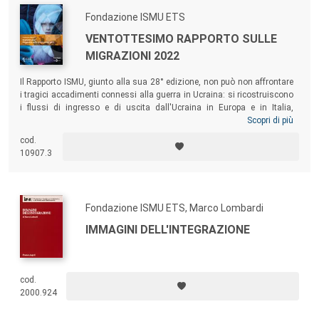
Fondazione ISMU ETS
VENTOTTESIMO RAPPORTO SULLE
MIGRAZIONI 2022
Il Rapporto ISMU, giunto alla sua 28° edizione, non può non affrontare
i tragici accadimenti connessi alla guerra in Ucraina: si ricostruiscono
i flussi di ingresso e di uscita dall'Ucraina in Europa e in Italia,
esaminando le ragioni per cui l'accoglienza a loro riservata si
Scopri di più
distingue da quella che hanno ricevuto nell'ultimo decennio richiedenti
cod.
asilo di altre nazionalità. Il Rapporto riaccende i riflettori anche su
10907.3
alcuni paesi che rischiano di essere dimenticati, come l'Afghanistan,
la Siria e i paesi del continente africano.
Fondazione ISMU ETS, Marco Lombardi
IMMAGINI DELL'INTEGRAZIONE
cod.
2000.924