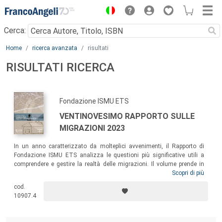
Menu
Cerca:
Main content
Home
ricerca avanzata
risultati
RISULTATI RICERCA
Fondazione ISMU ETS
VENTINOVESIMO RAPPORTO SULLE
MIGRAZIONI 2023
In un anno caratterizzato da molteplici avvenimenti, il Rapporto di
Fondazione ISMU ETS analizza le questioni più significative utili a
comprendere e gestire la realtà delle migrazioni. Il volume prende in
esame i diversi profili della presenza straniera, quali la partecipazione
Scopri di più
al mercato del lavoro, la scuola multiculturale, le condizioni di salute,
cod.
le appartenenze religiose e pone una particolare attenzione ai
10907.4
numerosi interventi normativi dell’anno.