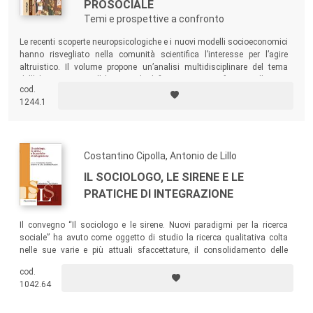
PROSOCIALE
Temi e prospettive a confronto
Le recenti scoperte neuropsicologiche e i nuovi modelli socioeconomici
hanno risvegliato nella comunità scientifica l’interesse per l’agire
altruistico. Il volume propone un’analisi multidisciplinare del tema
dell’altruismo, con l’obiettivo di definire un punto fermo nella sua
cod.
teorizzazione.
1244.1
Costantino Cipolla, Antonio de Lillo
IL SOCIOLOGO, LE SIRENE E LE
PRATICHE DI INTEGRAZIONE
Il convegno “Il sociologo e le sirene. Nuovi paradigmi per la ricerca
sociale” ha avuto come oggetto di studio la ricerca qualitativa colta
nelle sue varie e più attuali sfaccettature, il consolidamento delle
pratiche di ricerca a orientamento qualitativo, e la ricomposizione tra
cod.
“quali” e “quanti”, resa necessaria dall’intensificarsi delle tendenze di
1042.64
mutamento sociale. Il testo riporta gli interventi delle varie sessioni.