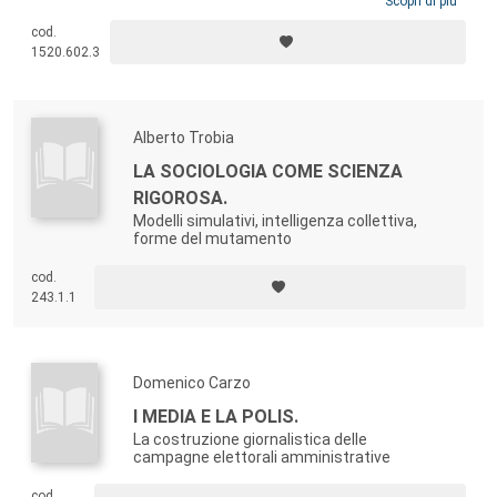
che, partendo dall’analisi della letteratura e dall’impianto concettuale
Scopri di più
sviluppato nella prima fase dell’indagine, ha lavorato alla costruzione
cod.
e all’implementazione degli strumenti utili alla rilevazione delle tre
1520.602.3
dimensioni della
distanza sociale soggettiva
identificate (
percepita
,
agita
e
subita
).
Alberto Trobia
LA SOCIOLOGIA COME SCIENZA
RIGOROSA.
Modelli simulativi, intelligenza collettiva,
forme del mutamento
cod.
243.1.1
Domenico Carzo
I MEDIA E LA POLIS.
La costruzione giornalistica delle
campagne elettorali amministrative
cod.