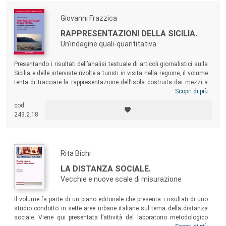
Giovanni Frazzica
RAPPRESENTAZIONI DELLA SICILIA.
Un'indagine quali-quantitativa
Presentando i risultati dell’analisi testuale di articoli giornalistici sulla
Sicilia e delle interviste rivolte a turisti in visita nella regione, il volume
tenta di tracciare la rappresentazione dell’isola costruita dai mezzi a
stampa e da coloro che vi si recano per scopi turistici. Dall’analisi si
Scopri di più
desumono anche aspetti legati alla cultura civica, ed emerge la
cod.
necessità di diffondere buone pratiche. Una ricerca utile per quanti si
243.2.18
occupano di sviluppo turistico, ma anche per i decisori pubblici.
Rita Bichi
LA DISTANZA SOCIALE.
Vecchie e nuove scale di misurazione
Il volume fa parte di un piano editoriale che presenta i risultati di uno
studio condotto in sette aree urbane italiane sul tema della distanza
sociale. Viene qui presentata l’attività del laboratorio metodologico