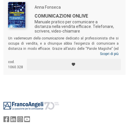
Anna Fonseca
COMUNICAZIONI ONLIVE
Manuale pratico per comunicare a
distanza nella vendita efficace. Telefonare,
scrivere, video-chiamare
Un
vademecum della comunicazione
dedicato al professionista che si
occupa di vendita, e a chiunque abbia l’esigenza di comunicare a
distanza in modo efficace. Grazie all’aiuto delle “Parole Magiche” (ed
evitando le “Parole Tragiche”) il lettore imparerà a porre correttamente
Scopri di più
le domande di scouting e a usare al meglio la voce nelle differenti
cod.
occasioni. Troverà inoltre indicazioni per ascoltare in modo
1060.328
partecipativo e, in generale, assumere l’approccio più adeguato a
telefonare, scrivere, video-chiamare e scrivere in chat.
Footer