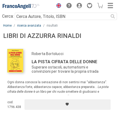
Menu
Cerca:
Main content
Home
ricerca avanzata
risultati
LIBRI DI AZZURRA RINALDI
Roberta Bortolucci
LA PISTA CIFRATA DELLE DONNE
Superare ostacoli, automatismi e
convinzioni per trovare la propria strada
Ogni donna conosce la sensazione di non sentirsi mai “abbastanza”.
Abbastanza forte, abbastanza capace, abbastanza preparata…
La pista
cifrata delle donne
è un libro per chi vuole smettere di giudicarsi e
imparare a riconoscersi. In queste pagine, l’autrice ci accompagna in un
viaggio di consapevolezza e libertà.
cod.
1796.438