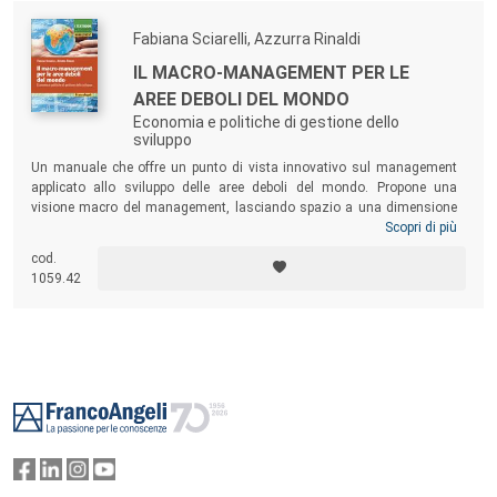
Fabiana Sciarelli, Azzurra Rinaldi
IL MACRO-MANAGEMENT PER LE
AREE DEBOLI DEL MONDO
Economia e politiche di gestione dello
sviluppo
Un manuale che offre un punto di vista innovativo sul management
applicato allo sviluppo delle aree deboli del mondo. Propone una
visione macro del management, lasciando spazio a una dimensione
di programmazione e gestione dei processi di sviluppo per trasportare
Scopri di più
le aree deboli del mondo verso l’autosviluppo. Un testo di riferimento
cod.
anche per manager, quadri e professionisti coinvolti nei programmi di
1059.42
sviluppo delle aree deboli italiane e straniere.
Footer