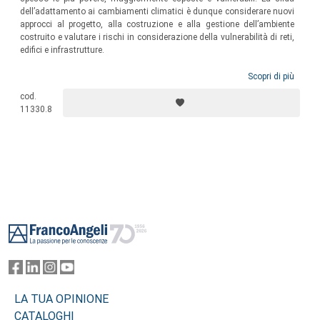
dell’adattamento ai cambiamenti climatici è dunque considerare nuovi
approcci al progetto, alla costruzione e alla gestione dell’ambiente
costruito e valutare i rischi in considerazione della vulnerabilità di reti,
edifici e infrastrutture.
Scopri di più
cod.
11330.8
Footer
LA TUA OPINIONE
CATALOGHI