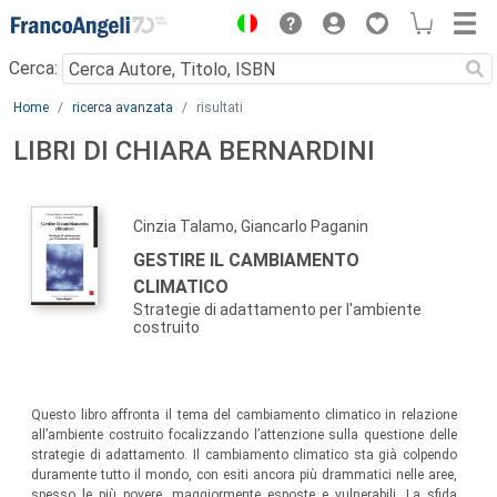
Menu
Cerca:
Main content
Home
ricerca avanzata
risultati
LIBRI DI CHIARA BERNARDINI
Cinzia Talamo, Giancarlo Paganin
GESTIRE IL CAMBIAMENTO
CLIMATICO
Strategie di adattamento per l'ambiente
costruito
Questo libro affronta il tema del cambiamento climatico in relazione
all’ambiente costruito focalizzando l’attenzione sulla questione delle
strategie di adattamento. Il cambiamento climatico sta già colpendo
duramente tutto il mondo, con esiti ancora più drammatici nelle aree,
spesso le più povere, maggiormente esposte e vulnerabili. La sfida