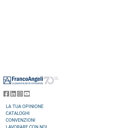
Footer
LA TUA OPINIONE
CATALOGHI
CONVENZIONI
LAVORARE CON NOI