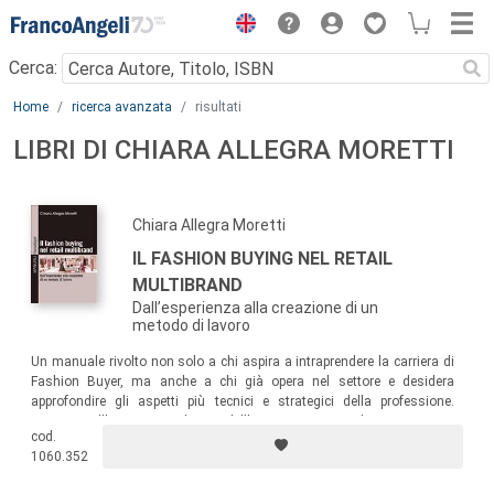
Menu
Cerca:
Main content
Home
ricerca avanzata
risultati
LIBRI DI CHIARA ALLEGRA MORETTI
Chiara Allegra Moretti
IL FASHION BUYING NEL RETAIL
MULTIBRAND
Dall’esperienza alla creazione di un
metodo di lavoro
Un manuale rivolto non solo a chi aspira a intraprendere la carriera di
Fashion Buyer, ma anche a chi già opera nel settore e desidera
approfondire gli aspetti più tecnici e strategici della professione.
Basato sull’esperienza diretta dell’autrice come Fashion Buyer per
cod.
retailer multibrand, il testo propone un metodo operativo consolidato e
1060.352
testato sul campo.