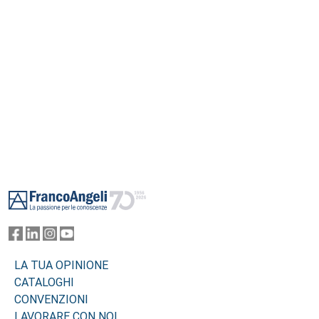
Footer
LA TUA OPINIONE
CATALOGHI
CONVENZIONI
LAVORARE CON NOI