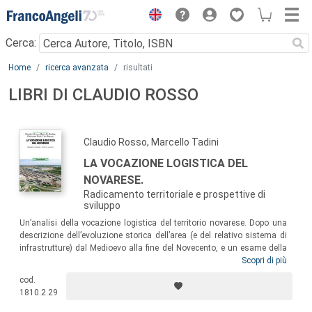
Menu
Cerca:
Main content
Home
ricerca avanzata
risultati
LIBRI DI CLAUDIO ROSSO
Claudio Rosso, Marcello Tadini
LA VOCAZIONE LOGISTICA DEL
NOVARESE.
Radicamento territoriale e prospettive di
sviluppo
Un’analisi della vocazione logistica del territorio novarese. Dopo una
descrizione dell’evoluzione storica dell’area (e del relativo sistema di
infrastrutture) dal Medioevo alla fine del Novecento, e un esame della
configurazione attuale dell’attività logistica sul territorio, il volume
Scopri di più
delinea i possibili scenari di sviluppo del settore, propone una
cod.
rassegna dei principali strumenti a disposizione degli attori locali per
1810.2.29
realizzarli e prefigura il futuro della logistica novarese.