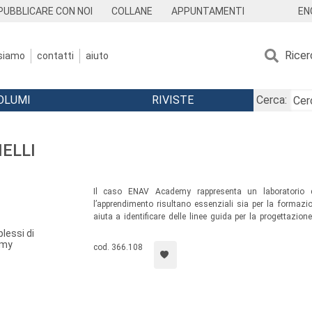
EN
PUBBLICARE CON NOI
COLLANE
APPUNTAMENTI
Ricer
 siamo
contatti
aiuto
OLUMI
RIVISTE
Cerca:
HELLI
Il caso ENAV Academy rappresenta un laboratorio di
l’apprendimento risultano essenziali sia per la formazi
aiuta a identificare delle linee guida per la progettazion
scena” un contesto lavorativo verosimile entro cui risulti 
lessi di
pericolo le persone e il buon funzionamento dell’organizz
emy
cod. 366.108