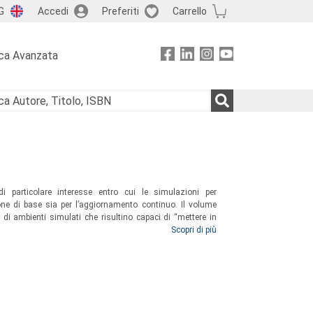
G
Accedi
Preferiti
Carrello
ca Avanzata
 particolare interesse entro cui le simulazioni per
one di base sia per l’aggiornamento continuo. Il volume
e di ambienti simulati che risultino capaci di “mettere in
possibile imparare attraverso il fare senza però mettere in
Scopri di più
azione.