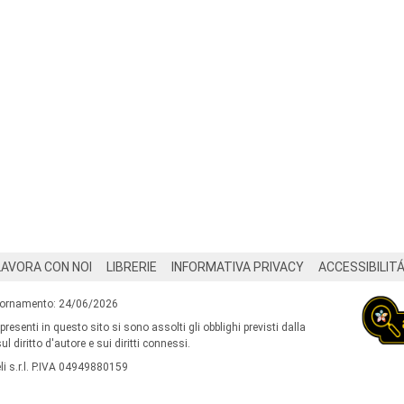
LAVORA CON NOI
LIBRERIE
INFORMATIVA PRIVACY
ACCESSIBILIT
iornamento: 24/06/2026
 presenti in questo sito si sono assolti gli obblighi previsti dalla
l diritto d'autore e sui diritti connessi.
i s.r.l. P.IVA 04949880159