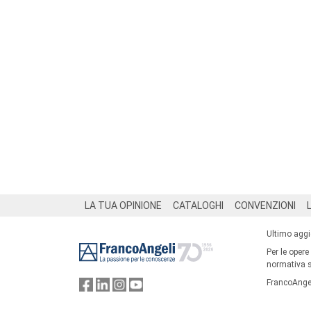
Footer
LA TUA OPINIONE
CATALOGHI
CONVENZIONI
Ultimo agg
Per le opere
normativa su
FrancoAngel