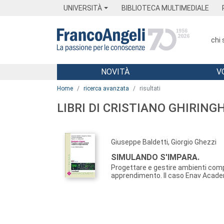
Menu
Main content
Footer
Menu
UNIVERSITÀ
BIBLIOTECA MULTIMEDIALE
chi
NOVITÀ
V
Main content
Home
ricerca avanzata
risultati
LIBRI DI CRISTIANO GHIRING
Giuseppe Baldetti, Giorgio Ghezzi
SIMULANDO S'IMPARA.
Progettare e gestire ambienti comp
apprendimento. Il caso Enav Acad