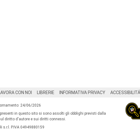
LAVORA CON NOI
LIBRERIE
INFORMATIVA PRIVACY
ACCESSIBILIT
iornamento: 24/06/2026
 presenti in questo sito si sono assolti gli obblighi previsti dalla
l diritto d'autore e sui diritti connessi.
i s.r.l. P.IVA 04949880159