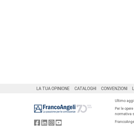
Footer
LA TUA OPINIONE
CATALOGHI
CONVENZIONI
Ultimo agg
Per le opere
normativa su
FrancoAngel