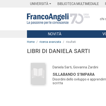
Menu
Main content
Footer
Menu
UNIVERSITÀ
BIBLIOTECA MULTIMEDIALE
chi
NOVITÀ
V
Main content
Home
ricerca avanzata
risultati
LIBRI DI DANIELA SARTI
Daniela Sarti, Giovanna Zardini
SILLABANDO S'IMPARA
Disordini dello sviluppo e apprendim
scritta