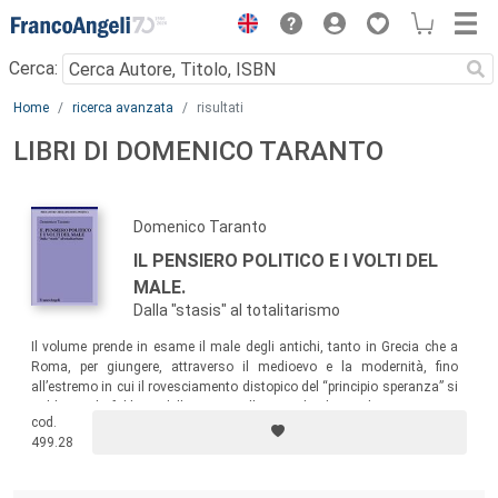
Menu
Cerca:
Main content
Home
ricerca avanzata
risultati
LIBRI DI DOMENICO TARANTO
Domenico Taranto
IL PENSIERO POLITICO E I VOLTI DEL
MALE.
Dalla "stasis" al totalitarismo
Il volume prende in esame il male degli antichi, tanto in Grecia che a
Roma, per giungere, attraverso il medioevo e la modernità, fino
all’estremo in cui il rovesciamento distopico del “principio speranza” si
salda con la fabbrica della morte nella tragedia dei totalitarismi, e con
cod.
la stessa possibilità della fine della storia.
499.28