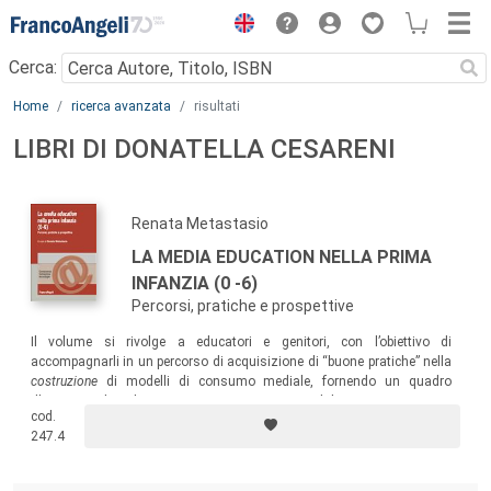
Menu
Cerca:
Main content
Home
ricerca avanzata
risultati
LIBRI DI DONATELLA CESARENI
Renata Metastasio
LA MEDIA EDUCATION NELLA PRIMA
INFANZIA (0 -6)
Percorsi, pratiche e prospettive
Il volume si rivolge a educatori e genitori, con l’obiettivo di
accompagnarli in un percorso di acquisizione di “buone pratiche” nella
costruzione
di modelli di consumo mediale, fornendo un quadro
d’insieme dei diversi approcci teorico-metodologici e strumenti
cod.
operativi utili a favorire nel bambino, fin da piccolo, un processo di
247.4
progressiva autonomia, consapevolezza e auto-regolamentazione.