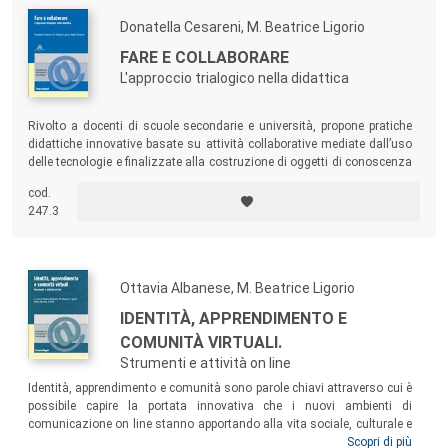
Donatella Cesareni, M. Beatrice Ligorio
FARE E COLLABORARE
L'approccio trialogico nella didattica
Rivolto a docenti di scuole secondarie e università, propone pratiche
didattiche innovative basate su attività collaborative mediate dall’uso
delle tecnologie e finalizzate alla costruzione di oggetti di conoscenza
utili e concreti attraverso i quali esternalizzare le conoscenze e
cod.
competenze acquisite dagli studenti.
247.3
Ottavia Albanese, M. Beatrice Ligorio
IDENTITÀ, APPRENDIMENTO E
COMUNITÀ VIRTUALI.
Strumenti e attività on line
Identità, apprendimento e comunità sono parole chiavi attraverso cui è
possibile capire la portata innovativa che i nuovi ambienti di
comunicazione on line stanno apportando alla vita sociale, culturale e
privata di coloro che entrano in rete. In quest’ottica, il volume analizza i
Scopri di più