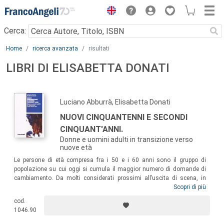
Menu
Cerca:
Main content
Home
ricerca avanzata
risultati
LIBRI DI ELISABETTA DONATI
Luciano Abburrà, Elisabetta Donati
NUOVI CINQUANTENNI E SECONDI
CINQUANT'ANNI.
Donne e uomini adulti in transizione verso
nuove età
Le persone di età compresa fra i 50 e i 60 anni sono il gruppo di
popolazione su cui oggi si cumula il maggior numero di domande di
cambiamento. Da molti considerati prossimi all’uscita di scena, in
realtà sono sempre più una componente strategica della popolazione.
Scopri di più
Il volume presenta le esperienze, le risorse, le esigenze e gli
cod.
intendimenti di questo segmento crescente della popolazione,
1046.90
contribuendo a promuovere nuovi orientamenti d’analisi sui processi di
transizione nelle età adulte.