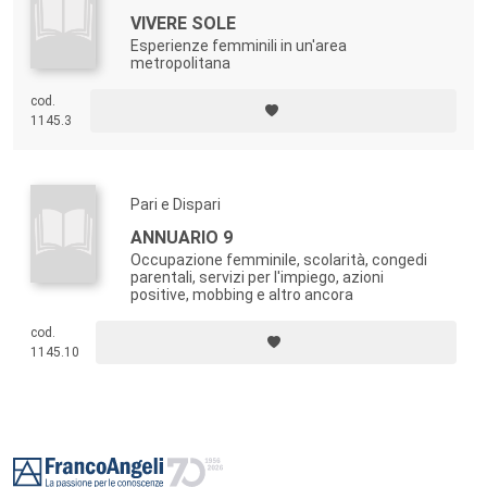
VIVERE SOLE
Esperienze femminili in un'area
metropolitana
cod.
1145.3
Pari e Dispari
ANNUARIO 9
Occupazione femminile, scolarità, congedi
parentali, servizi per l'impiego, azioni
positive, mobbing e altro ancora
cod.
1145.10
Footer